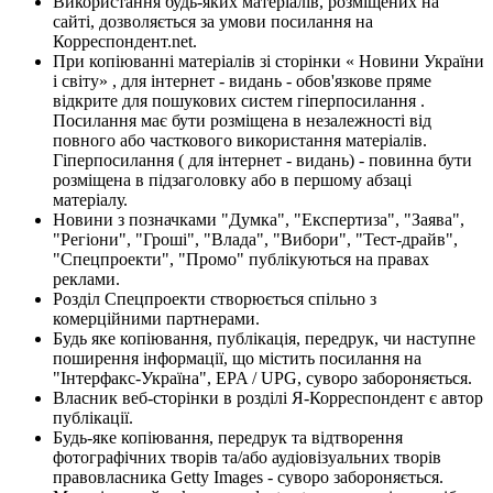
Використання будь-яких матеріалів, розміщених на
сайті, дозволяється за умови посилання на
Корреспондент.net.
При копіюванні матеріалів зі сторінки « Новини України
і світу» , для інтернет - видань - обов'язкове пряме
відкрите для пошукових систем гіперпосилання .
Посилання має бути розміщена в незалежності від
повного або часткового використання матеріалів.
Гіперпосилання ( для інтернет - видань) - повинна бути
розміщена в підзаголовку або в першому абзаці
матеріалу.
Новини з позначками "Думка", "Експертиза", "Заява",
"Регіони", "Гроші", "Влада", "Вибори", "Тест-драйв",
"Спецпроекти", "Промо" публікуються на правах
реклами.
Розділ Спецпроекти створюється спільно з
комерційними партнерами.
Будь яке копіювання, публікація, передрук, чи наступне
поширення інформації, що містить посилання на
"Інтерфакс-Україна", EPA / UPG, суворо забороняється.
Власник веб-сторінки в розділі Я-Корреспондент є автор
публікації.
Будь-яке копіювання, передрук та відтворення
фотографічних творів та/або аудіовізуальних творів
правовласника Getty Images - суворо забороняється.