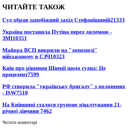
ЧИТАЙТЕ ТАКОЖ
Суд обрав запобіжний захід Стефанішиній
21333
Україна поставила Путіна перед дилемою -
ЗМІ
10351
Майора ВСП викрили на "допомозі"
військовому в СЗЧ
10323
Київ про рішення Швеції щодо судна: Це
прецедент
7599
РФ створила "українську бригаду" з полонених
- ISW
7510
На Київщині сталося групове зґвалтування 21-
річної дівчини
7462
Читати коментарі