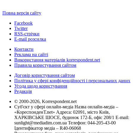
Повна версія сайту
Facebook
Twitter
RSS-стрічки
E-mail розсилка
Контакти
Реклама на сайті
Використання матеріалів korrespondent.net
Правила користування сайтом
Договір користування сайтом
Політика у сфері конфіденційності і персональних даних
Угода щодо користування
Редакція
© 2000-2026, Korrespondent.net
Суб'єкт у сфері онлайн-медіа Назва онлайн-медіа –
«КореспонденТ.net» Адреса: 02091, місто Київ,
ХАРКІВСЬКЕ ШОСЕ, будинок 172-Б, офіс 208/1 E-mail:
sunlight@mediadim.com.ua
Телефон: 044-205-43-00
Ідентифікатор медіа – R40-06068