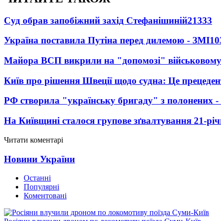
Суд обрав запобіжний захід Стефанішиній
21333
Україна поставила Путіна перед дилемою - ЗМІ
10
Майора ВСП викрили на "допомозі" військовому
Київ про рішення Швеції щодо судна: Це прецеден
РФ створила "українську бригаду" з полонених -
На Київщині сталося групове зґвалтування 21-річ
Читати коментарі
Новини України
Останні
Популярні
Коментовані