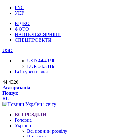
РУС
УКР
ВІДЕО
ФОТО
НАЙПОПУЛЯРНІШІ
СПЕЦПРОЕКТИ
USD
USD
44.4320
EUR
51.3316
Всі курси валют
44.4320
Авторизація
Пошук
RU
ВСІ РОЗДІЛИ
Головна
Україна
Всі новини розділу
Політика