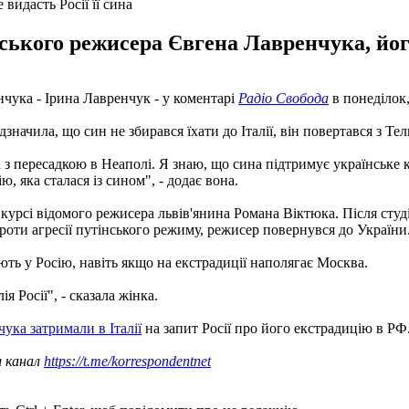
видасть Росії її сина
їнського режисера Євгена Лавренчука, йог
нчука - Ірина Лавренчук - у коментарі
Радіо Свобода
в понеділок,
ідзначила, що син не збирався їхати до Італії, він повертався з Т
ва з пересадкою в Неаполі. Я знаю, що сина підтримує українське 
, яка сталася із сином", - додає вона.
а курсі відомого режисера львів'янина Романа Віктюка. Після сту
проти агресії путінського режиму, режисер повернувся до України
ть у Росію, навіть якщо на екстрадиції наполягає Москва.
я Росії", - сказала жінка.
ука затримали в Італії
на запит Росії про його екстрадицію в РФ
ш канал
https://t.me/korrespondentnet