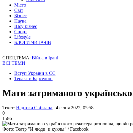
Місто
Світ
Бізнес
Наука
Шоу-бізнес
Спорт
Lifestyle
БЛОГИ ЧИТАЧІВ
СПЕЦТЕМА:
Війна в Ірані
ВСІ ТЕМИ
Вступ України в ЄС
Теракт в Барселоні
Мати затриманого українського
Текст:
Надтока Світлана
, 4 січня 2022, 05:58
0
1586
Фото: Театр "И люди, и куклы" / Facebook