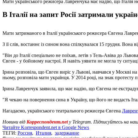
Мати українського режисера Лавренчука має надію, що Італія не 
В Італії на запит Росії затримали укра
Мати затриманого в Італії українського режисера Євгена Лавре
З її слів, востаннє із сином вона спілкувалася 15 грудня. Вона в
"Він до Італії спеціально не поїхав, летів з Тель-Авіва до Льво
Євген - у бойовому настрої. Я навіть уявити не могла ту ситуацію
Ірина розповіла, що Євген виріс у Львові, навчався у Москві н
ньому, розповіла мати українця. У 2014 році, на знак протесту 
Ірина Лавренчук заявила, що має надію, що Євгена не екстрадую
"Я чекаю на повернення сина в Україну, що його не видасть Італі
Нагадаємо, українського театрального режисера Євгена
Лавренч
Новини від
Корреспондент.net
у Telegram. Підписуйтесь на на
Читайте Korrespondent.net в Google News
ТЕГИ:
Россия
,
Италия
,
задержание