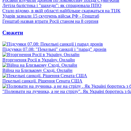
Росіяни влучили дроном по локомотиву поїзда Суми-Київ
Летіла балістика і "шахеди": як спрацювала ППО
Стало відомо, в якій області найбільше скаржаться на ТЦК
Ударів зазнали 15 скупчень військ РФ - Генштаб
Генштаб назвав втрати Росії станом на 8 серпня
Сюжети
Підсумки 07.08: "Пекельні" санкції і "парад" дронів
Вторгнення Росії в Україну. Онлайн
Війна на Близькому Сході. Онлайн
Пекельні санкції. Рішення Сената США
"Полювати на лучника, а не на стрілу". Як Україні боротись з 