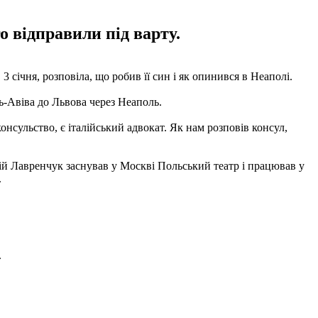
о відправили під варту.
 3 січня, розповіла, що робив її син і як опинився в Неаполі.
ель-Авіва до Львова через Неаполь.
консульство, є італійський адвокат. Як нам розповів консул,
дій Лавренчук заснував у Москві Польський театр і працював у
.
.