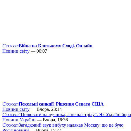
Сюжет
Війна на Близькому Сході. Онлайн
Новини світу
— 00:07
Сюжет
Пекельні санкції. Рішення Сената США
Новини світу
— Вчора, 23:14
Сюжет
"Полювати на лучника, а не на стрілу". Як Україні бор
Новини України
— Вчора, 16:36
Сюжет
Загадковий звук вибуху налякав Москву: що це було
Росія новини
— Вчора, 15:27