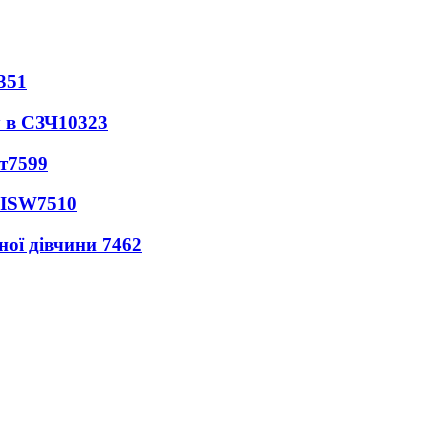
351
 в СЗЧ
10323
т
7599
 ISW
7510
ної дівчини
7462