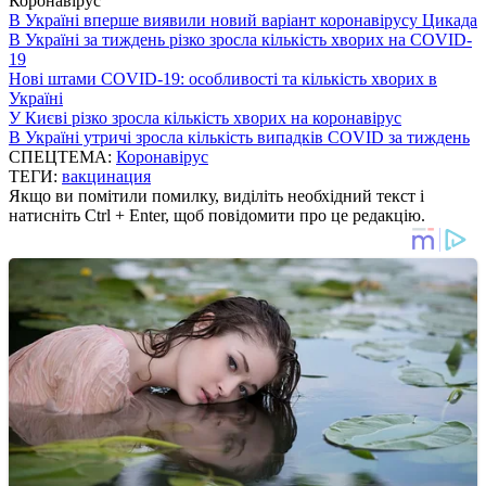
Коронавірус
В Україні вперше виявили новий варіант коронавірусу Цикада
В Україні за тиждень різко зросла кількість хворих на COVID-
19
Нові штами COVID-19: особливості та кількість хворих в
Україні
У Києві різко зросла кількість хворих на коронавірус
В Україні утричі зросла кількість випадків COVID за тиждень
СПЕЦТЕМА:
Коронавірус
ТЕГИ:
вакцинация
Якщо ви помітили помилку, виділіть необхідний текст і
натисніть Ctrl + Enter, щоб повідомити про це редакцію.