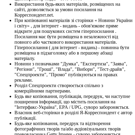
Використання будь-яких матеріалів, розміщених на
сайті, дозволяється за умови посилання на
Корреспондент.net.
При копіюванні матеріалів зі сторінки « Новини України
і світу» , для інтернет - видань - обов'язкове пряме
відкрите для пошукових систем гіперпосилання .
Посилання має бути розміщена в незалежності від
повного або часткового використання матеріалів.
Гіперпосилання ( для інтернет - видань) - повинна бути
розміщена в підзаголовку або в першому абзаці
матеріалу.
Новини з позначками "Думка", "Експертиза", "Заява",
"Регіони", "Гроші", "Влада", "Вибори", "Тест-драйв",
"Спецпроекти", "Промо" публікуються на правах
реклами.
Розділ Спецпроекти створюється спільно з
комерційними партнерами.
Будь яке копіювання, публікація, передрук, чи наступне
поширення інформації, що містить посилання на
"Інтерфакс-Україна", EPA / UPG, суворо забороняється.
Власник веб-сторінки в розділі Я-Корреспондент є автор
публікації.
Будь-яке копіювання, передрук та відтворення
фотографічних творів та/або аудіовізуальних творів
правовласника Getty Images - суворо забороняється.