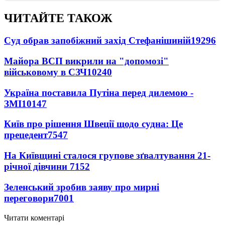
ЧИТАЙТЕ ТАКОЖ
Суд обрав запобіжний захід Стефанішиній
19296
Майора ВСП викрили на "допомозі"
військовому в СЗЧ
10240
Україна поставила Путіна перед дилемою -
ЗМІ
10147
Київ про рішення Швеції щодо судна: Це
прецедент
7547
На Київщині сталося групове зґвалтування 21-
річної дівчини
7152
Зеленський зробив заяву про мирні
переговори
7001
Читати коментарі