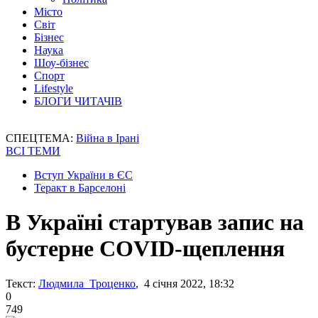
Місто
Світ
Бізнес
Наука
Шоу-бізнес
Спорт
Lifestyle
БЛОГИ ЧИТАЧІВ
СПЕЦТЕМА:
Війна в Ірані
ВСІ ТЕМИ
Вступ України в ЄС
Теракт в Барселоні
В Україні стартував запис на
бустерне COVID-щеплення
Текст:
Людмила Троценко
, 4 січня 2022, 18:32
0
749