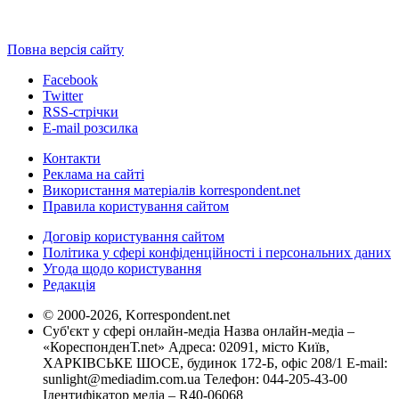
Повна версія сайту
Facebook
Twitter
RSS-стрічки
E-mail розсилка
Контакти
Реклама на сайті
Використання матеріалів korrespondent.net
Правила користування сайтом
Договір користування сайтом
Політика у сфері конфіденційності і персональних даних
Угода щодо користування
Редакція
© 2000-2026, Korrespondent.net
Суб'єкт у сфері онлайн-медіа Назва онлайн-медіа –
«КореспонденТ.net» Адреса: 02091, місто Київ,
ХАРКІВСЬКЕ ШОСЕ, будинок 172-Б, офіс 208/1 E-mail:
sunlight@mediadim.com.ua
Телефон: 044-205-43-00
Ідентифікатор медіа – R40-06068