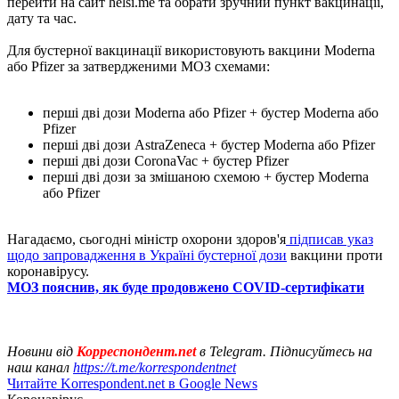
перейти на сайт helsi.me та обрати зручний пункт вакцинації,
дату та час.
Для бустерної вакцинації використовують вакцини Moderna
або Pfizer за затвердженими МОЗ схемами:
перші дві дози Moderna або Pfizer + бустер Moderna або
Pfizer
перші дві дози AstraZeneca + бустер Moderna або Pfizer
перші дві дози CoronaVac + бустер Pfizer
перші дві дози за змішаною схемою + бустер Moderna
або Pfizer
Нагадаємо, сьогодні міністр охорони здоров'я
підписав указ
щодо запровадження в Україні бустерної дози
вакцини проти
коронавірусу.
МОЗ пояснив, як буде продовжено COVID-сертифікати
Новини від
Корреспондент.net
в Telegram. Підписуйтесь на
наш канал
https://t.me/korrespondentnet
Читайте Korrespondent.net в Google News