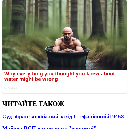
ЧИТАЙТЕ ТАКОЖ
Суд обрав запобіжний захід Стефанішиній
19468
Майора ВСП викрили на "допомозі"