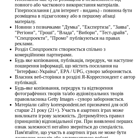
повного або часткового використання матеріалів.
Гіперпосилання ( для інтернет - видань) - повинна бути
розміщена в підзаголовку або в першому абзаці
матеріалу.
Новини з позначками "Думка", "Експертиза", "Заява",
"Регіони", "Гроші", "Влада", "Вибори", "Тест-драйв",
"Спецпроекти", "Промо" публікуються на правах
реклами.
Розділ Спецпроекти створюється спільно з
комерційними партнерами.
Будь яке копіювання, публікація, передрук, чи наступне
поширення інформації, що містить посилання на
"Інтерфакс-Україна", EPA / UPG, суворо забороняється.
Власник веб-сторінки в розділі Я-Корреспондент є автор
публікації.
Будь-яке копіювання, передрук та відтворення
фотографічних творів та/або аудіовізуальних творів
правовласника Getty Images - суворо забороняється.
Матеріали сайту korrespondent.net призначені для осіб
старше 21 року (21+). Участь в азартних іграх може
викликати ігрову залежність. Дотримуйтесь правил
(принципів) відповідальної гри. При виявленні перших
ознак залежності негайно зверніться до спеціаліста.
Пам'ятайте, що участь в азартних іграх не може бути
джерелом доходів або альтернативою роботі.