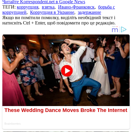
Читайте Korrespondent.net в Google News
ТЕГИ:
коррупция
,
взятка
,
Ивано-Франковск
,
борьба с
коррупцией
,
Коррупция в Украине
,
задержание
Якщо ви помітили помилку, виділіть необхідний текст і
натисніть Ctrl + Enter, щоб повідомити про це редакцію.