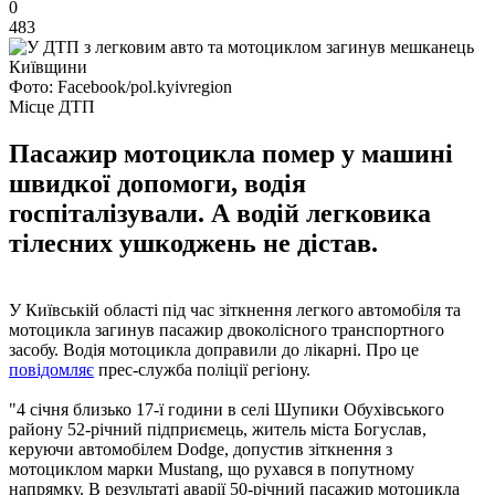
0
483
Фото: Facebook/pol.kyivregion
Місце ДТП
Пасажир мотоцикла помер у машині
швидкої допомоги, водія
госпіталізували. А водій легковика
тілесних ушкоджень не дістав.
У Київській області під час зіткнення легкого автомобіля та
мотоцикла загинув пасажир двоколісного транспортного
засобу. Водія мотоцикла доправили до лікарні. Про це
повідомляє
прес-служба поліції регіону.
"4 січня близько 17-ї години в селі Шупики Обухівського
району 52-річний підприємець, житель міста Богуслав,
керуючи автомобілем Dodge, допустив зіткнення з
мотоциклом марки Mustang, що рухався в попутному
напрямку. В результаті аварії 50-річний пасажир мотоцикла