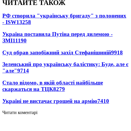
ЧИТАЙТЕ ТАКОЖ
РФ створила "українську бригаду" з полонених
- ISW
13258
Україна поставила Путіна перед дилемою -
ЗМІ
11190
Суд обрав запобіжний захід Стефанішиній
9918
Зеленський про українську балістику: Буде, але є
"але"
9714
Стало відомо, в якій області найбільше
скаржаться на ТЦК
8279
Україні не вистачає грошей на армію
7410
Читати коментарі