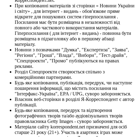
Корреспондент.net.
При копіюванні матеріалів зі сторінки « Новини України
і світу» , для інтернет - видань - обов'язкове пряме
відкрите для пошукових систем гіперпосилання .
Посилання має бути розміщена в незалежності від
повного або часткового використання матеріалів.
Гіперпосилання ( для інтернет - видань) - повинна бути
розміщена в підзаголовку або в першому абзаці
матеріалу.
Новини з позначками "Думка", "Експертиза", "Заява",
"Регіони", "Гроші", "Влада", "Вибори", "Тест-драйв",
"Спецпроекти", "Промо" публікуються на правах
реклами.
Розділ Спецпроекти створюється спільно з
комерційними партнерами.
Будь яке копіювання, публікація, передрук, чи наступне
поширення інформації, що містить посилання на
"Інтерфакс-Україна", EPA / UPG, суворо забороняється.
Власник веб-сторінки в розділі Я-Корреспондент є автор
публікації.
Будь-яке копіювання, передрук та відтворення
фотографічних творів та/або аудіовізуальних творів
правовласника Getty Images - суворо забороняється.
Матеріали сайту korrespondent.net призначені для осіб
старше 21 року (21+). Участь в азартних іграх може