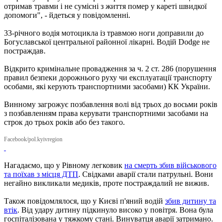
отримав травми і не сумісні з життя помер у кареті швидкої
допомоги", - йдеться у повідомленні.
33-річного водія мотоцикла із травмою ноги доправили до
Богуславської центральної районної лікарні. Водій Dodge не
постраждав.
Відкрито кримінальне провадження за ч. 2 ст. 286 (порушення
правил безпеки дорожнього руху чи експлуатації транспорту
особами, які керують транспортними засобами) КК України.
Винному загрожує позбавлення волі від трьох до восьми років
з позбавленням права керувати транспортними засобами на
строк до трьох років або без такого.
Facebook/pol.kyivregion
Нагадаємо, що у Рівному легковик
на смерть збив військового
та поїхав з місця ДТП
. Свідками аварії стали патрульні. Вони
негайно викликали медиків, проте постраждалий не вижив.
Також повідомлялося, що у Києві п'яний водій
збив дитину та
втік
. Від удару дитину підкинуло високо у повітря. Вона була
госпіталізована у тяжкому стані. Винуватця аварії затримано.