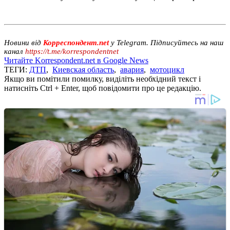
Новини від
Корреспондент.net
у Telegram. Підписуйтесь на наш
канал
https://t.me/korrespondentnet
Читайте Korrespondent.net в Google News
ТЕГИ:
ДТП
,
Киевская область
,
авария
,
мотоцикл
Якщо ви помітили помилку, виділіть необхідний текст і
натисніть Ctrl + Enter, щоб повідомити про це редакцію.