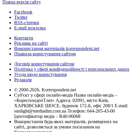
Повна версія сайту
Facebook
Twitter
RSS-стрічки
E-mail розсилка
Контакти
Реклама на сайті
Використання матеріалів korrespondent.net
Правила користування сайтом
Договір користування сайтом
Політика у сфері конфіденційності і персональних даних
Угода щодо користування
Редакція
© 2000-2026, Korrespondent.net
Суб'єкт у сфері онлайн-медіа Назва онлайн-медіа –
«КореспонденТ.net» Адреса: 02091, місто Київ,
ХАРКІВСЬКЕ ШОСЕ, будинок 172-Б, офіс 208/1 E-mail:
sunlight@mediadim.com.ua
Телефон: 044-205-43-00
Ідентифікатор медіа – R40-06068
Використання будь-яких матеріалів, розміщених на
сайті, дозволяється за умови посилання на