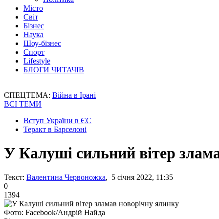
Місто
Світ
Бізнес
Наука
Шоу-бізнес
Спорт
Lifestyle
БЛОГИ ЧИТАЧІВ
СПЕЦТЕМА:
Війна в Ірані
ВСІ ТЕМИ
Вступ України в ЄС
Теракт в Барселоні
У Калуші сильний вітер злам
Текст:
Валентина Червоножка
, 5 січня 2022, 11:35
0
1394
Фото: Facebook/Андрій Найда