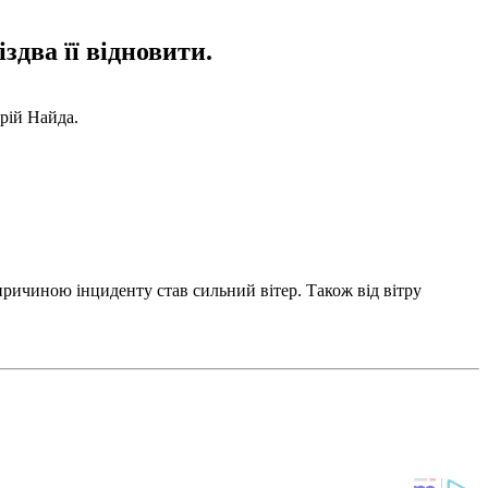
здва її відновити.
рій Найда.
причиною інциденту став сильний вітер. Також від вітру