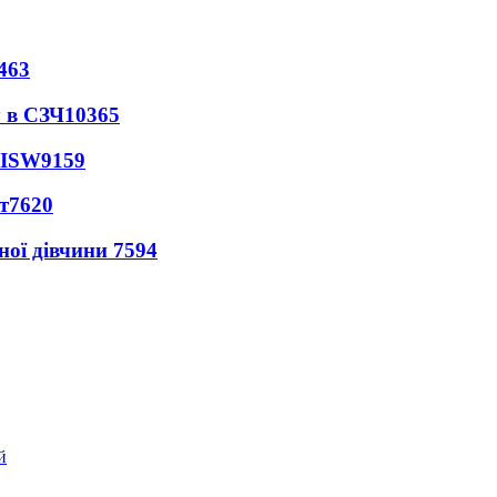
463
 в СЗЧ
10365
 ISW
9159
т
7620
ної дівчини
7594