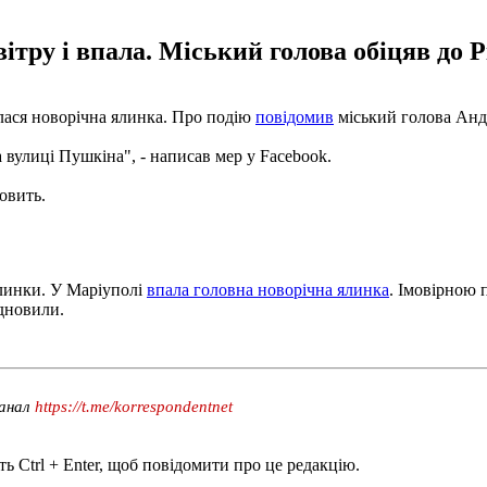
ру і впала. Міський голова обіцяв до Рі
алася новорічна ялинка. Про подію
повідомив
міський голова Анд
 вулиці Пушкіна", - написав мер у Facebook.
овить.
ялинки. У Маріуполі
впала головна новорічна ялинка
. Імовірною 
ідновили.
канал
https://t.me/korrespondentnet
ь Ctrl + Enter, щоб повідомити про це редакцію.