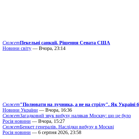
Сюжет
Пекельні санкції. Рішення Сената США
Новини світу
— Вчора, 23:14
Сюжет
"Полювати на лучника, а не на стрілу". Як Україні 
Новини України
— Вчора, 16:36
Сюжет
Загадковий звук вибуху налякав Москву: що це було
Росія новини
— Вчора, 15:27
Сюжет
Бенкет генералів. Наслідки вибуху в Москві
Росія новини
— 6 серпня 2026, 23:58