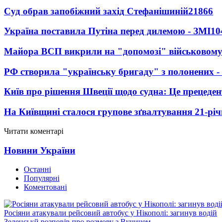
Суд обрав запобіжний захід Стефанішиній
21866
Україна поставила Путіна перед дилемою - ЗМІ
10
Майора ВСП викрили на "допомозі" військовому
РФ створила "українську бригаду" з полонених -
Київ про рішення Швеції щодо судна: Це прецеден
На Київщині сталося групове зґвалтування 21-річ
Читати коментарі
Новини України
Останні
Популярні
Коментовані
Росіяни атакували рейсовий автобус у Нікополі: загинув водій
Зеленськй розповів про розмову з Вучичем