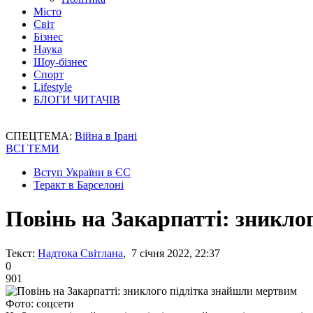
Місто
Світ
Бізнес
Наука
Шоу-бізнес
Спорт
Lifestyle
БЛОГИ ЧИТАЧІВ
СПЕЦТЕМА:
Війна в Ірані
ВСІ ТЕМИ
Вступ України в ЄС
Теракт в Барселоні
Повінь на Закарпатті: зникло
Текст:
Надтока Світлана
, 7 січня 2022, 22:37
0
901
Фото: соцсети