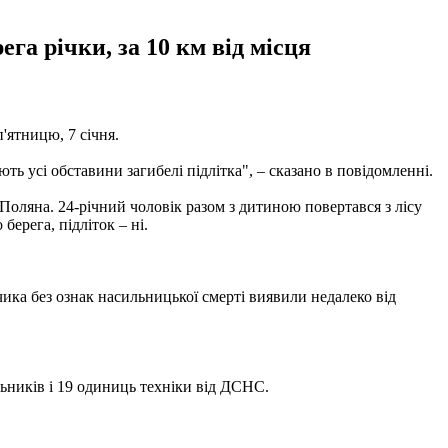
га річки, за 10 км від місця
п'ятницю, 7 січня.
ь усі обставини загибелі підлітка", – сказано в повідомленні.
оляна. 24-річний чоловік разом з дитиною повертався з лісу
ерега, підліток – ні.
ика без ознак насильницької смерті виявили недалеко від
льників і 19 одиниць техніки від ДСНС.