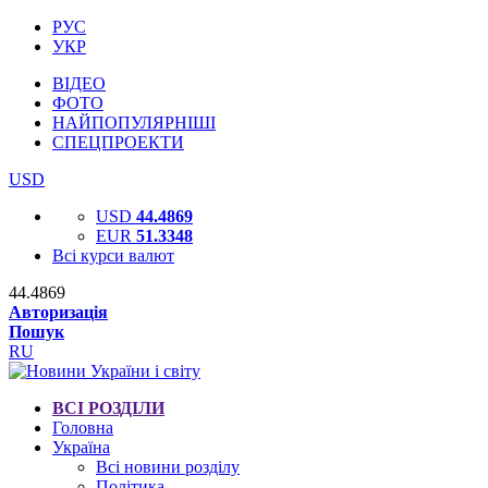
РУС
УКР
ВІДЕО
ФОТО
НАЙПОПУЛЯРНІШІ
СПЕЦПРОЕКТИ
USD
USD
44.4869
EUR
51.3348
Всі курси валют
44.4869
Авторизація
Пошук
RU
ВСІ РОЗДІЛИ
Головна
Україна
Всі новини розділу
Політика