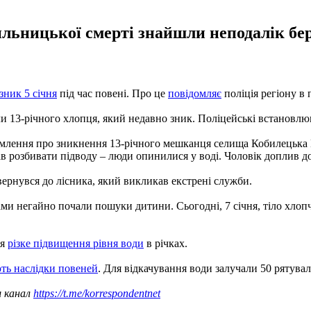
ильницької смерті знайшли неподалік бере
зник 5 січня
під час повені. Про це
повідомляє
поліція регіону в 
и 13-річного хлопця, який недавно зник. Поліцейські встановлюют
домлення про зникнення 13-річного мешканця селища Кобилецька П
в розбивати підводу – люди опинилися у воді. Чоловік доплив до б
вернувся до лісника, який викликав екстрені служби.
и негайно почали пошуки дитини. Сьогодні, 7 січня, тіло хлопч
ся
різке підвищення рівня води
в річках.
ть наслідки повеней
. Для відкачування води залучали 50 рятува
ш канал
https://t.me/korrespondentnet