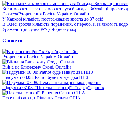
Коли мовчить зв'язок - мовчить уся бригада. Зв'язківці просять
Сюжет
Вторгнення Росії в Україну. Онлайн
У Харкові кількість постраждалих зросла до 37 осіб
В Одесі зросла кількість поранених, є перебої зі зв'язком та вод
Уражено три судна РФ у Чорному морі
Сюжети
Вторгнення Росії в Україну. Онлайн
Війна на Близькому Сході. Онлайн
Підсумки 08.08: Patriot буде і мінус два НПЗ
Підсумки 07.08: "Пекельні" санкції і "парад" дронів
Пекельні санкції. Рішення Сената США