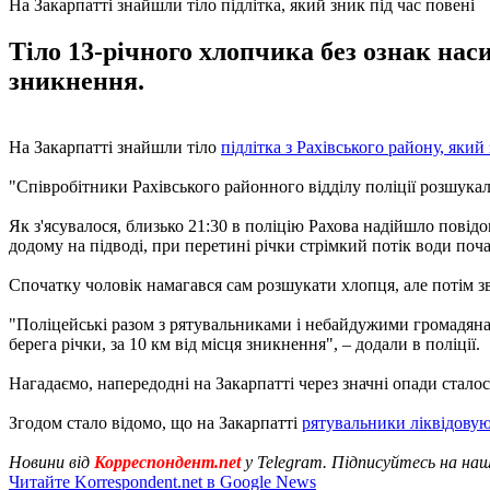
На Закарпатті знайшли тіло підлітка, який зник під час повені
Тіло 13-річного хлопчика без ознак нас
зникнення.
На Закарпатті знайшли тіло
підлітка з Рахівського району, який 
"Співробітники Рахівського районного відділу поліції розшукал
Як з'ясувалося, близько 21:30 в поліцію Рахова надійшло пові
додому на підводі, при перетині річки стрімкий потік води поча
Спочатку чоловік намагався сам розшукати хлопця, але потім з
"Поліцейські разом з рятувальниками і небайдужими громадянам
берега річки, за 10 км від місця зникнення", – додали в поліції.
Нагадаємо, напередодні на Закарпатті через значні опади стало
Згодом стало відомо, що на Закарпатті
рятувальники ліквідовую
Новини від
Корреспондент.net
у Telegram. Підписуйтесь на на
Читайте Korrespondent.net в Google News