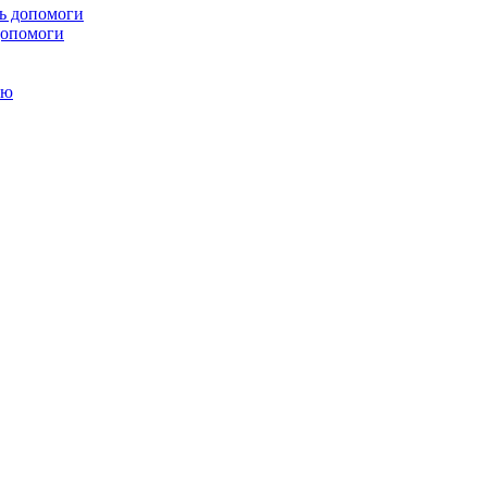
 допомоги
ою