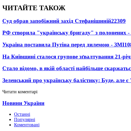
ЧИТАЙТЕ ТАКОЖ
Суд обрав запобіжний захід Стефанішиній
22309
РФ створила "українську бригаду" з полонених -
Україна поставила Путіна перед дилемою - ЗМІ
10
На Київщині сталося групове зґвалтування 21-річ
Стало відомо, в якій області найбільше скаржать
Зеленський про українську балістику: Буде, але є
Читати коментарі
Новини України
Останні
Популярні
Коментовані