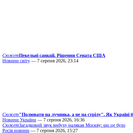
Сюжет
Пекельні санкції. Рішення Сената США
Новини світу
— 7 серпня 2026, 23:14
Сюжет
"Полювати на лучника, а не на стрілу". Як Україні 
Новини України
— 7 серпня 2026, 16:36
Сюжет
Загадковий звук вибуху налякав Москву: що це було
Росія новини
— 7 серпня 2026, 15:27