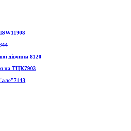
 ISW
11908
844
ної дівчини
8120
ся на ТЦК
7903
 "але"
7143