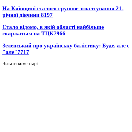
На Київщині сталося групове зґвалтування 21-
річної дівчини
8197
Стало відомо, в якій області найбільше
скаржаться на ТЦК
7966
Зеленський про українську балістику: Буде, але є
"але"
7717
Читати коментарі