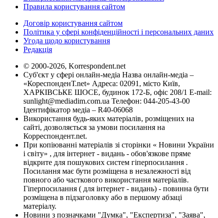
Правила користування сайтом
Договір користування сайтом
Політика у сфері конфіденційності і персональних даних
Угода щодо користування
Редакція
© 2000-2026, Korrespondent.net
Суб'єкт у сфері онлайн-медіа Назва онлайн-медіа –
«КореспонденТ.net» Адреса: 02091, місто Київ,
ХАРКІВСЬКЕ ШОСЕ, будинок 172-Б, офіс 208/1 E-mail:
sunlight@mediadim.com.ua
Телефон: 044-205-43-00
Ідентифікатор медіа – R40-06068
Використання будь-яких матеріалів, розміщених на
сайті, дозволяється за умови посилання на
Корреспондент.net.
При копіюванні матеріалів зі сторінки « Новини України
і світу» , для інтернет - видань - обов'язкове пряме
відкрите для пошукових систем гіперпосилання .
Посилання має бути розміщена в незалежності від
повного або часткового використання матеріалів.
Гіперпосилання ( для інтернет - видань) - повинна бути
розміщена в підзаголовку або в першому абзаці
матеріалу.
Новини з позначками "Думка", "Експертиза", "Заява",