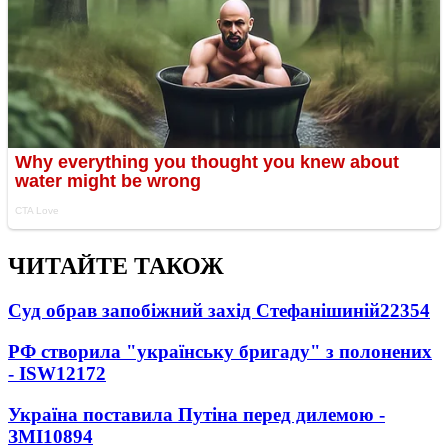
ЧИТАЙТЕ ТАКОЖ
Суд обрав запобіжний захід Стефанішиній
22354
РФ створила "українську бригаду" з полонених
- ISW
12172
Україна поставила Путіна перед дилемою -
ЗМІ
10894