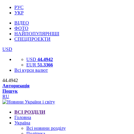
РУС
УКР
ВІДЕО
ФОТО
НАЙПОПУЛЯРНІШІ
СПЕЦПРОЕКТИ
USD
USD
44.4942
EUR
51.3366
Всі курси валют
44.4942
Авторизація
Пошук
RU
ВСІ РОЗДІЛИ
Головна
Україна
Всі новини розділу
Політика