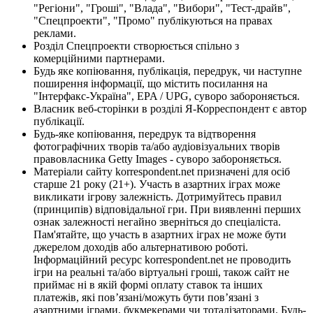
"Регіони", "Гроші", "Влада", "Вибори", "Тест-драйв",
"Спецпроекти", "Промо" публікуються на правах
реклами.
Розділ Спецпроекти створюється спільно з
комерційними партнерами.
Будь яке копіювання, публікація, передрук, чи наступне
поширення інформації, що містить посилання на
"Інтерфакс-Україна", EPA / UPG, суворо забороняється.
Власник веб-сторінки в розділі Я-Корреспондент є автор
публікації.
Будь-яке копіювання, передрук та відтворення
фотографічних творів та/або аудіовізуальних творів
правовласника Getty Images - суворо забороняється.
Матеріали сайту korrespondent.net призначені для осіб
старше 21 року (21+). Участь в азартних іграх може
викликати ігрову залежність. Дотримуйтесь правил
(принципів) відповідальної гри. При виявленні перших
ознак залежності негайно зверніться до спеціаліста.
Пам'ятайте, що участь в азартних іграх не може бути
джерелом доходів або альтернативою роботі.
Інформаційний ресурс korrespondent.net не проводить
ігри на реальні та/або віртуальні гроші, також сайт не
приймає ні в якій формі оплату ставок та інших
платежів, які пов’язані/можуть бути пов’язані з
азартними іграми, букмекерами чи тоталізаторами. Будь-