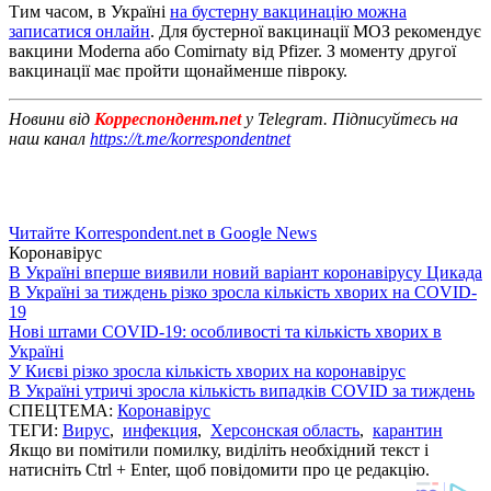
Тим часом, в Україні
на бустерну вакцинацію можна
записатися онлайн
. Для бустерної вакцинації МОЗ рекомендує
вакцини Moderna або Comirnaty від Pfizer. З моменту другої
вакцинації має пройти щонайменше півроку.
Новини від
Корреспондент.net
у Telegram. Підписуйтесь на
наш канал
https://t.me/korrespondentnet
Читайте Korrespondent.net в Google News
Коронавірус
В Україні вперше виявили новий варіант коронавірусу Цикада
В Україні за тиждень різко зросла кількість хворих на COVID-
19
Нові штами COVID-19: особливості та кількість хворих в
Україні
У Києві різко зросла кількість хворих на коронавірус
В Україні утричі зросла кількість випадків COVID за тиждень
СПЕЦТЕМА:
Коронавірус
ТЕГИ:
Вирус
,
инфекция
,
Херсонская область
,
карантин
Якщо ви помітили помилку, виділіть необхідний текст і
натисніть Ctrl + Enter, щоб повідомити про це редакцію.