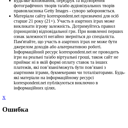
Будь-яке копіювання, передрук та відтворення
фотографічних творів та/або аудіовізуальних творів
правовласника Getty Images - суворо забороняється.
Матеріали сайту korrespondent.net призначені для осіб
старше 21 року (21+). Участь в азартних іграх може
викликати ігрову залежність. Дотримуйтесь правил
(принципів) відповідальної гри. При виявленні перших
ознак залежності негайно зверніться до спеціаліста.
Пам'ятайте, що участь в азартних іграх не може бути
джерелом доходів або альтернативою роботі.
Інформаційний ресурс korrespondent.net не проводить
ігри на реальні та/або віртуальні гроші, також сайт не
приймає ні в якій формі оплату ставок та інших
платежів, які пов’язані/можуть бути пов’язані з
азартними іграми, букмекерами чи тоталізаторами. Будь-
які матеріали на інформаційному ресурсі
korrespondent.net публікуються виключно в
інформаційних цілях.
X
Ошибка