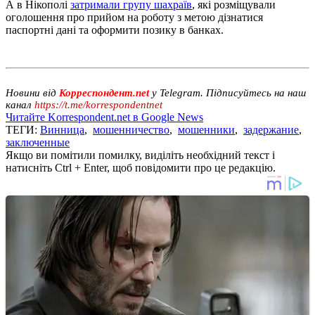
А в Нікополі
затримали групу шахраїв
, які розміщували
оголошення про прийом на роботу з метою дізнатися
паспортні дані та оформити позику в банках.
Новини від
Корреспондент.net
у Telegram. Підписуйтесь на наш
канал
https://t.me/korrespondentnet
Читайте Korrespondent.net в Google News
ТЕГИ:
Винница
,
мошенничество
,
мошенники
,
задержание
,
заключенные
Якщо ви помітили помилку, виділіть необхідний текст і
натисніть Ctrl + Enter, щоб повідомити про це редакцію.