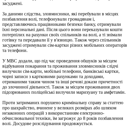
засуджені.
За даними слідства, зловмисники, які перебували в місцях
позбавлення волі, телефонували громадянам і,
представляючись працівниками безпеки банку, отримували
їхні персональні дані. Після цього вони переказували кошти
потерпілих на рахунки своїх спільників на волі, а ті знімали
готівку та передавали її у в'язницю. Також через спільників
засуджені отримували сім-картки різних мобільних операторів
та телефони.
У МВС додали, що під час проведення обшуків за місцем
відбування покарання та проживання зловмисників слідчі
вилучили сім-карти, мобільні телефони, банківські картки,
чорні записи з картковими рахунками та доходами,
отриманими таким чином та інші речові докази причетності
до злочинної діяльності. Також за місцем проживання двох
підозрюваних поліцейські вилучили марихуану та амфетамін.
Проти затриманих порушено кримінальну справу за статтею
про шахрайство, вчинене у великих розмірах або шляхом
незаконних операцій з використанням електронно-
обчислювальної техніки, їм загрожує до 8 років позбавлення
волі. Досудове розслідування продовжується.