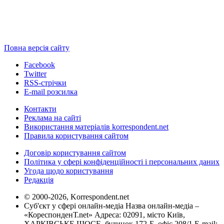
Повна версія сайту
Facebook
Twitter
RSS-стрічки
E-mail розсилка
Контакти
Реклама на сайті
Використання матеріалів korrespondent.net
Правила користування сайтом
Договір користування сайтом
Політика у сфері конфіденційності і персональних даних
Угода щодо користування
Редакція
© 2000-2026, Korrespondent.net
Суб'єкт у сфері онлайн-медіа Назва онлайн-медіа –
«КореспонденТ.net» Адреса: 02091, місто Київ,
ХАРКІВСЬКЕ ШОСЕ, будинок 172-Б, офіс 208/1 E-mail: