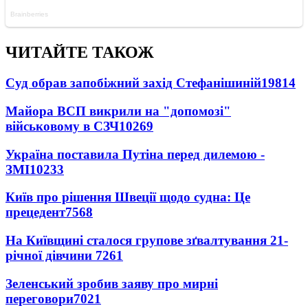
ЧИТАЙТЕ ТАКОЖ
Суд обрав запобіжний захід Стефанішиній
19814
Майора ВСП викрили на "допомозі"
військовому в СЗЧ
10269
Україна поставила Путіна перед дилемою -
ЗМІ
10233
Київ про рішення Швеції щодо судна: Це
прецедент
7568
На Київщині сталося групове зґвалтування 21-
річної дівчини
7261
Зеленський зробив заяву про мирні
переговори
7021