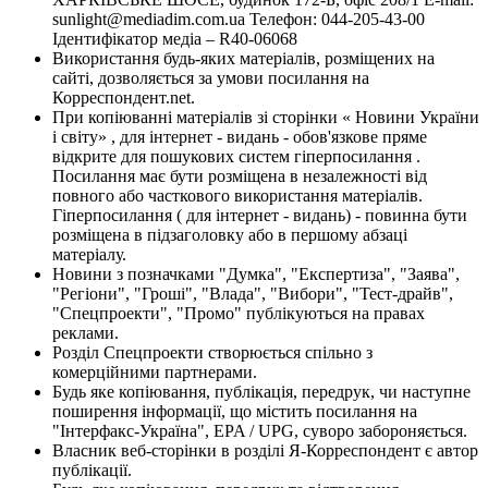
sunlight@mediadim.com.ua
Телефон: 044-205-43-00
Ідентифікатор медіа – R40-06068
Використання будь-яких матеріалів, розміщених на
сайті, дозволяється за умови посилання на
Корреспондент.net.
При копіюванні матеріалів зі сторінки « Новини України
і світу» , для інтернет - видань - обов'язкове пряме
відкрите для пошукових систем гіперпосилання .
Посилання має бути розміщена в незалежності від
повного або часткового використання матеріалів.
Гіперпосилання ( для інтернет - видань) - повинна бути
розміщена в підзаголовку або в першому абзаці
матеріалу.
Новини з позначками "Думка", "Експертиза", "Заява",
"Регіони", "Гроші", "Влада", "Вибори", "Тест-драйв",
"Спецпроекти", "Промо" публікуються на правах
реклами.
Розділ Спецпроекти створюється спільно з
комерційними партнерами.
Будь яке копіювання, публікація, передрук, чи наступне
поширення інформації, що містить посилання на
"Інтерфакс-Україна", EPA / UPG, суворо забороняється.
Власник веб-сторінки в розділі Я-Корреспондент є автор
публікації.