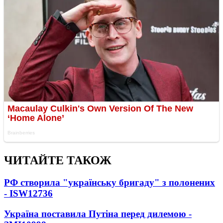
ЧИТАЙТЕ ТАКОЖ
РФ створила "українську бригаду" з полонених
- ISW
12736
Україна поставила Путіна перед дилемою -