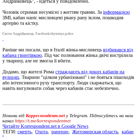
Андрійковець", - йдеться у повідомленні.
Чоловік отримав несумісні з життям травми. За
інформацією
ЗМІ, кабан наніс мисливцеві рвану рану іклом, пошкодив
артерію та кістку.
Євген Андрійковець. Facebook/zhytomyr.police
Раніше ми писали, що в Італії жінка-мисливець
відбивався від
кабана гвинтівкою
. Під час полювання жінка двічі вистрілила
у тварину, але не змогла її вбити.
Додамо, що жителі Рима
страждають від диких кабанів на
вулицях
. Тварини "цілком урбанізовані" і не бояться пішоходів
або інтенсивного руху транспорту. Люди скаржаться, що
навіть вигулювати собак через кабанів стає небезпечно.
Новини від
Корреспондент.net
у Telegram. Підписуйтесь на наш
канал
https://t.me/korrespondentnet
Читайте Korrespondent.net в Google News
ТЕГИ:
смерть
,
Охота
,
ранение
,
Житомирская область
,
кабан