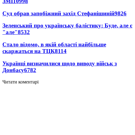
ЗМІ
10998
Суд обрав запобіжний захід Стефанішиній
9826
Зеленський про українську балістику: Буде, але є
"але"
8532
Стало відомо, в якій області найбільше
скаржаться на ТЦК
8114
Українці визначилися щодо виводу військ з
Донбасу
6782
Читати коментарі