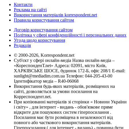
Контакти
Реклама на сайті
Використання матеріалів korrespondent.net
Правила користування сайтом
Договір користування сайтом
Політика у сфері конфіденційності і персональних даних
Угода щодо користування
Редакція
© 2000-2026, Korrespondent.net
Суб'єкт у сфері онлайн-медіа Назва онлайн-медіа –
«КореспонденТ.net» Адреса: 02091, місто Київ,
ХАРКІВСЬКЕ ШОСЕ, будинок 172-Б, офіс 208/1 E-mail:
sunlight@mediadim.com.ua
Телефон: 044-205-43-00
Ідентифікатор медіа – R40-06068
Використання будь-яких матеріалів, розміщених на
сайті, дозволяється за умови посилання на
Корреспондент.net.
При копіюванні матеріалів зі сторінки « Новини України
і світу» , для інтернет - видань - обов'язкове пряме
відкрите для пошукових систем гіперпосилання .
Посилання має бути розміщена в незалежності від
повного або часткового використання матеріалів.
Гіперпосилання ( для інтернет - видань) - повинна бути