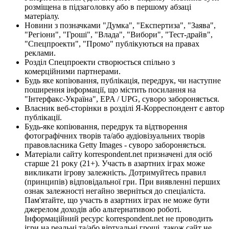
розміщена в підзаголовку або в першому абзаці
матеріалу.
Новини з позначками "Думка", "Експертиза", "Заява",
"Регіони", "Гроші", "Влада", "Вибори", "Тест-драйв",
"Спецпроекти", "Промо" публікуються на правах
реклами.
Розділ Спецпроекти створюється спільно з
комерційними партнерами.
Будь яке копіювання, публікація, передрук, чи наступне
поширення інформації, що містить посилання на
"Інтерфакс-Україна", EPA / UPG, суворо забороняється.
Власник веб-сторінки в розділі Я-Корреспондент є автор
публікації.
Будь-яке копіювання, передрук та відтворення
фотографічних творів та/або аудіовізуальних творів
правовласника Getty Images - суворо забороняється.
Матеріали сайту korrespondent.net призначені для осіб
старше 21 року (21+). Участь в азартних іграх може
викликати ігрову залежність. Дотримуйтесь правил
(принципів) відповідальної гри. При виявленні перших
ознак залежності негайно зверніться до спеціаліста.
Пам'ятайте, що участь в азартних іграх не може бути
джерелом доходів або альтернативою роботі.
Інформаційний ресурс korrespondent.net не проводить
ігри на реальні та/або віртуальні гроші, також сайт не