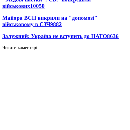
військових
10050
Майора ВСП викрили на "допомозі"
військовому в СЗЧ
9882
Залужний: Україна не вступить до НАТО
8636
Читати коментарі