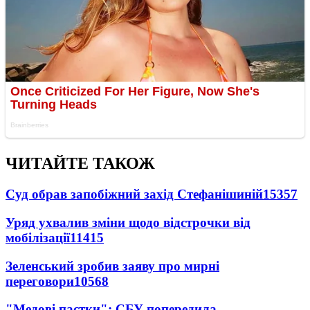
ЧИТАЙТЕ ТАКОЖ
Суд обрав запобіжний захід Стефанішиній
15357
Уряд ухвалив зміни щодо відстрочки від
мобілізації
11415
Зеленський зробив заяву про мирні
переговори
10568
"Медові пастки": СБУ попередила