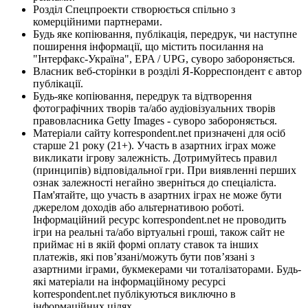
Розділ Спецпроекти створюється спільно з
комерційними партнерами.
Будь яке копіювання, публікація, передрук, чи наступне
поширення інформації, що містить посилання на
"Інтерфакс-Україна", EPA / UPG, суворо забороняється.
Власник веб-сторінки в розділі Я-Корреспондент є автор
публікації.
Будь-яке копіювання, передрук та відтворення
фотографічних творів та/або аудіовізуальних творів
правовласника Getty Images - суворо забороняється.
Матеріали сайту korrespondent.net призначені для осіб
старше 21 року (21+). Участь в азартних іграх може
викликати ігрову залежність. Дотримуйтесь правил
(принципів) відповідальної гри. При виявленні перших
ознак залежності негайно зверніться до спеціаліста.
Пам'ятайте, що участь в азартних іграх не може бути
джерелом доходів або альтернативою роботі.
Інформаційний ресурс korrespondent.net не проводить
ігри на реальні та/або віртуальні гроші, також сайт не
приймає ні в якій формі оплату ставок та інших
платежів, які пов’язані/можуть бути пов’язані з
азартними іграми, букмекерами чи тоталізаторами. Будь-
які матеріали на інформаційному ресурсі
korrespondent.net публікуються виключно в
інформаційних цілях.