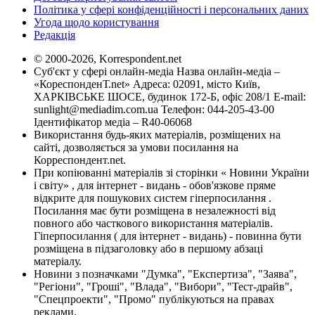
Політика у сфері конфіденційності і персональних даних
Угода щодо користування
Редакція
© 2000-2026, Korrespondent.net
Суб'єкт у сфері онлайн-медіа Назва онлайн-медіа –
«КореспонденТ.net» Адреса: 02091, місто Київ,
ХАРКІВСЬКЕ ШОСЕ, будинок 172-Б, офіс 208/1 E-mail:
sunlight@mediadim.com.ua
Телефон: 044-205-43-00
Ідентифікатор медіа – R40-06068
Використання будь-яких матеріалів, розміщених на
сайті, дозволяється за умови посилання на
Корреспондент.net.
При копіюванні матеріалів зі сторінки « Новини України
і світу» , для інтернет - видань - обов'язкове пряме
відкрите для пошукових систем гіперпосилання .
Посилання має бути розміщена в незалежності від
повного або часткового використання матеріалів.
Гіперпосилання ( для інтернет - видань) - повинна бути
розміщена в підзаголовку або в першому абзаці
матеріалу.
Новини з позначками "Думка", "Експертиза", "Заява",
"Регіони", "Гроші", "Влада", "Вибори", "Тест-драйв",
"Спецпроекти", "Промо" публікуються на правах
реклами.