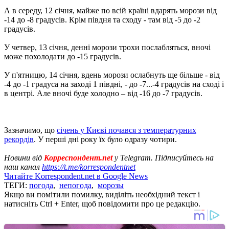
А в середу, 12 січня, майже по всій країні вдарять морози від
-14 до -8 градусів. Крім півдня та сходу - там від -5 до -2
градусів.
У четвер, 13 січня, денні морози трохи послабляться, вночі
може похолодати до -15 градусів.
У п'ятницю, 14 січня, вдень морози ослабнуть ще більше - від
-4 до -1 градуса на заході 1 півдні, - до -7...-4 градусів на сході і
в центрі. Але вночі буде холодно – від -16 до -7 градусів.
Зазначимо, що
січень у Києві почався з температурних
рекордів
. У перші дні року їх було одразу чотири.
Новини від
Корреспондент.net
у Telegram. Підписуйтесь на
наш канал
https://t.me/korrespondentnet
Читайте Korrespondent.net в Google News
ТЕГИ:
погода
,
непогода
,
морозы
Якщо ви помітили помилку, виділіть необхідний текст і
натисніть Ctrl + Enter, щоб повідомити про це редакцію.