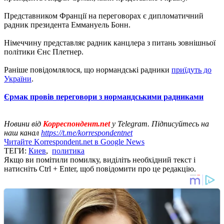
Представником Франції на переговорах є дипломатичний
радник президента Еммануель Бонн.
Німеччину представляє радник канцлера з питань зовнішньої
політики Єнс Плетнер.
Раніше повідомлялося, що нормандські радники
приїдуть до
України
.
Єрмак провів переговори з нормандськими радниками
Новини від
Корреспондент.net
у Telegram. Підписуйтесь на
наш канал
https://t.me/korrespondentnet
Читайте Korrespondent.net в Google News
ТЕГИ:
Киев
,
политика
Якщо ви помітили помилку, виділіть необхідний текст і
натисніть Ctrl + Enter, щоб повідомити про це редакцію.