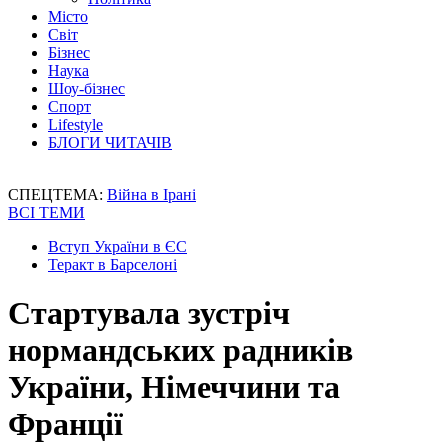
Місто
Світ
Бізнес
Наука
Шоу-бізнес
Спорт
Lifestyle
БЛОГИ ЧИТАЧІВ
СПЕЦТЕМА:
Війна в Ірані
ВСІ ТЕМИ
Вступ України в ЄС
Теракт в Барселоні
Стартувала зустріч
нормандських радників
України, Німеччини та
Франції