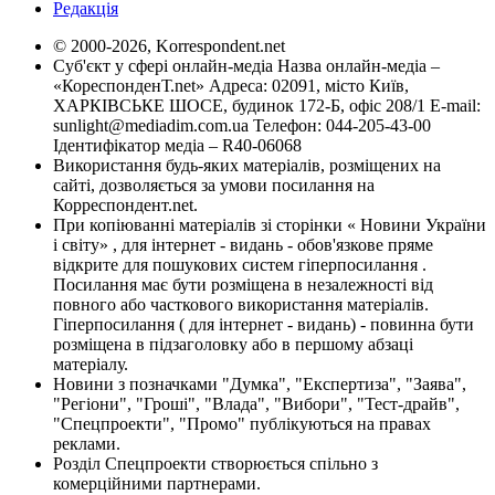
Редакція
© 2000-2026, Korrespondent.net
Суб'єкт у сфері онлайн-медіа Назва онлайн-медіа –
«КореспонденТ.net» Адреса: 02091, місто Київ,
ХАРКІВСЬКЕ ШОСЕ, будинок 172-Б, офіс 208/1 E-mail:
sunlight@mediadim.com.ua
Телефон: 044-205-43-00
Ідентифікатор медіа – R40-06068
Використання будь-яких матеріалів, розміщених на
сайті, дозволяється за умови посилання на
Корреспондент.net.
При копіюванні матеріалів зі сторінки « Новини України
і світу» , для інтернет - видань - обов'язкове пряме
відкрите для пошукових систем гіперпосилання .
Посилання має бути розміщена в незалежності від
повного або часткового використання матеріалів.
Гіперпосилання ( для інтернет - видань) - повинна бути
розміщена в підзаголовку або в першому абзаці
матеріалу.
Новини з позначками "Думка", "Експертиза", "Заява",
"Регіони", "Гроші", "Влада", "Вибори", "Тест-драйв",
"Спецпроекти", "Промо" публікуються на правах
реклами.
Розділ Спецпроекти створюється спільно з
комерційними партнерами.