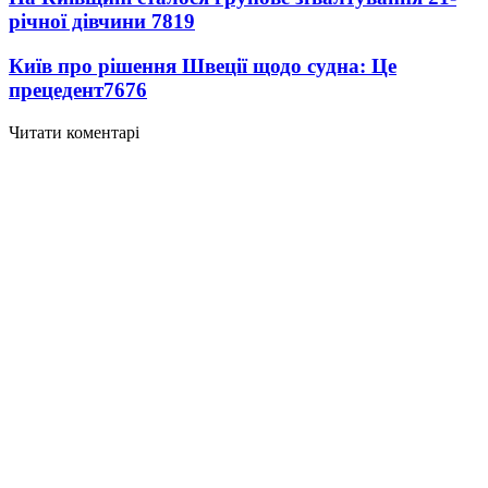
річної дівчини
7819
Київ про рішення Швеції щодо судна: Це
прецедент
7676
Читати коментарі