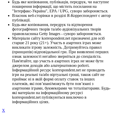
Будь яке копіювання, публікація, передрук, чи наступне
поширення інформації, що містить посилання на
"Інтерфакс-Україна", EPA / UPG, суворо забороняється.
Власник веб-сторінки в розділі Я-Корреспондент є автор
публікації.
Будь-яке копіювання, передрук та відтворення
фотографічних творів та/або аудіовізуальних творів
правовласника Getty Images - суворо забороняється.
Матеріали сайту korrespondent.net призначені для осіб
старше 21 року (21+). Участь в азартних іграх може
викликати ігрову залежність. Дотримуйтесь правил
(принципів) відповідальної гри. При виявленні перших
ознак залежності негайно зверніться до спеціаліста.
Пам'ятайте, що участь в азартних іграх не може бути
джерелом доходів або альтернативою роботі.
Інформаційний ресурс korrespondent.net не проводить
ігри на реальні та/або віртуальні гроші, також сайт не
приймає ні в якій формі оплату ставок та інших
платежів, які пов’язані/можуть бути пов’язані з
азартними іграми, букмекерами чи тоталізаторами. Будь-
які матеріали на інформаційному ресурсі
korrespondent.net публікуються виключно в
інформаційних цілях.
X