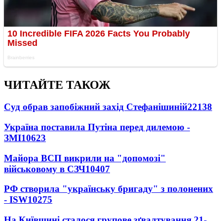
ЧИТАЙТЕ ТАКОЖ
Суд обрав запобіжний захід Стефанішиній
22138
Україна поставила Путіна перед дилемою -
ЗМІ
10623
Майора ВСП викрили на "допомозі"
військовому в СЗЧ
10407
РФ створила "українську бригаду" з полонених
- ISW
10275
На Київщині сталося групове зґвалтування 21-