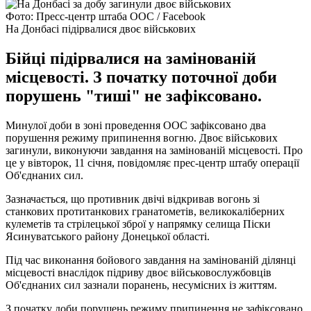
Фото: Пресс-центр штаба ООС / Facebook
На Донбасі підірвалися двоє військових
Бійці підірвалися на замінованій
місцевості. З початку поточної доби
порушень "тиші" не зафіксовано.
Минулої доби в зоні проведення ООС зафіксовано два
порушення режиму припинення вогню. Двоє військових
загинули, виконуючи завдання на замінованій місцевості. Про
це у вівторок, 11 січня, повідомляє прес-центр штабу операції
Об'єднаних сил.
Зазначається, що противник двічі відкривав вогонь зі
станкових протитанкових гранатометів, великокаліберних
кулеметів та стрілецької зброї у напрямку селища Піски
Ясинуватського району Донецької області.
Під час виконання бойового завдання на замінованій ділянці
місцевості внаслідок підриву двоє військовослужбовців
Об'єднаних сил зазнали поранень, несумісних із життям.
З початку доби порушень режиму припинення не зафіксовано.