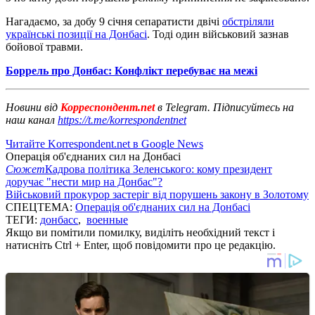
Нагадаємо, за добу 9 січня сепаратисти двічі
обстріляли
українські позиції на Донбасі
. Тоді один військовий зазнав
бойової травми.
Боррель про Донбас: Конфлікт перебуває на межі
Новини від
Корреспондент.net
в Telegram. Підписуйтесь на
наш канал
https://t.me/korrespondentnet
Читайте Korrespondent.net в Google News
Операція об'єднаних сил на Донбасі
Сюжет
Кадрова політика Зеленського: кому президент
доручає "нести мир на Донбас"?
Військовий прокурор застеріг від порушень закону в Золотому
СПЕЦТЕМА:
Операція об'єднаних сил на Донбасі
ТЕГИ:
донбасс
,
военные
Якщо ви помітили помилку, виділіть необхідний текст і
натисніть Ctrl + Enter, щоб повідомити про це редакцію.