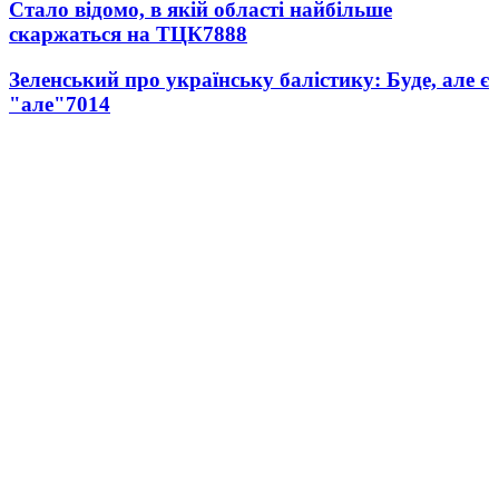
Стало відомо, в якій області найбільше
скаржаться на ТЦК
7888
Зеленський про українську балістику: Буде, але є
"але"
7014