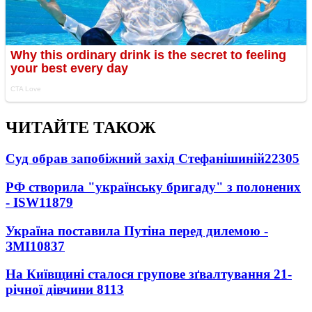
ЧИТАЙТЕ ТАКОЖ
Суд обрав запобіжний захід Стефанішиній
22305
РФ створила "українську бригаду" з полонених
- ISW
11879
Україна поставила Путіна перед дилемою -
ЗМІ
10837
На Київщині сталося групове зґвалтування 21-
річної дівчини
8113