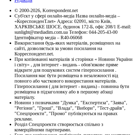
Редакція
© 2000-2026, Korrespondent.net
Суб'єкт у сфері онлайн-медіа Назва онлайн-медіа –
«КореспонденТ.net» Адреса: 02091, місто Київ,
ХАРКІВСЬКЕ ШОСЕ, будинок 172-Б, офіс 208/1 E-mail:
sunlight@mediadim.com.ua
Телефон: 044-205-43-00
Ідентифікатор медіа – R40-06068
Використання будь-яких матеріалів, розміщених на
сайті, дозволяється за умови посилання на
Корреспондент.net.
При копіюванні матеріалів зі сторінки « Новини України
і світу» , для інтернет - видань - обов'язкове пряме
відкрите для пошукових систем гіперпосилання .
Посилання має бути розміщена в незалежності від
повного або часткового використання матеріалів.
Гіперпосилання ( для інтернет - видань) - повинна бути
розміщена в підзаголовку або в першому абзаці
матеріалу.
Новини з позначками "Думка", "Експертиза", "Заява",
"Регіони", "Гроші", "Влада", "Вибори", "Тест-драйв",
"Спецпроекти", "Промо" публікуються на правах
реклами.
Розділ Спецпроекти створюється спільно з
комерційними партнерами.