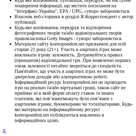
Будь яке копіювання, публікація, передрук, чи наступне
поширення інформації, що містить посилання на
"Інтерфакс-Україна", EPA / UPG, суворо забороняється.
Власник веб-сторінки в розділі Я-Корреспондент є автор
публікації.
Будь-яке копіювання, передрук та відтворення
фотографічних творів та/або аудіовізуальних творів
правовласника Getty Images - суворо забороняється.
Матеріали сайту korrespondent.net призначені для осіб
старше 21 року (21+). Участь в азартних іграх може
викликати ігрову залежність. Дотримуйтесь правил
(принципів) відповідальної гри. При виявленні перших
ознак залежності негайно зверніться до спеціаліста.
Пам'ятайте, що участь в азартних іграх не може бути
джерелом доходів або альтернативою роботі.
Інформаційний ресурс korrespondent.net не проводить
ігри на реальні та/або віртуальні гроші, також сайт не
приймає ні в якій формі оплату ставок та інших
платежів, які пов’язані/можуть бути пов’язані з
азартними іграми, букмекерами чи тоталізаторами. Будь-
які матеріали на інформаційному ресурсі
korrespondent.net публікуються виключно в
інформаційних цілях.
X