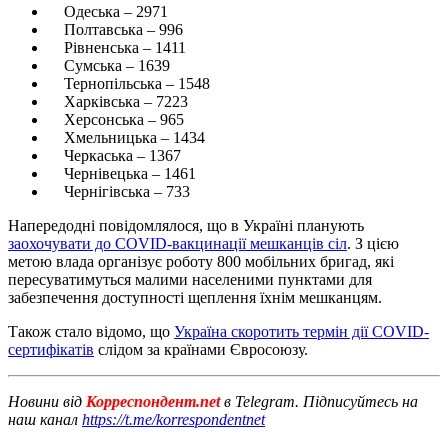
Одеська – 2971
Полтавська – 996
Рівненська – 1411
Сумська – 1639
Тернопільська – 1548
Харківська – 7223
Херсонська – 965
Хмельницька – 1434
Черкаська – 1367
Чернівецька – 1461
Чернігівська – 733
Напередодні повідомлялося, що в Україні планують
заохочувати до COVID-вакцинації мешканців сіл
. З цією
метою влада організує роботу 800 мобільних бригад, які
пересуватимуться малими населеними пунктами для
забезпечення доступності щеплення їхнім мешканцям.
Також стало відомо, що
Україна скоротить термін дії COVID-
сертифікатів
слідом за країнами Євросоюзу.
Новини від
Корреспондент.net
в Telegram. Підписуйтесь на
наш канал
https://t.me/korrespondentnet