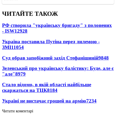
ЧИТАЙТЕ ТАКОЖ
РФ створила "українську бригаду" з полонених
- ISW
12928
Україна поставила Путіна перед дилемою -
ЗМІ
11054
Суд обрав запобіжний захід Стефанішиній
9848
Зеленський про українську балістику: Буде, але є
"але"
8979
Стало відомо, в якій області найбільше
скаржаться на ТЦК
8184
Україні не вистачає грошей на армію
7234
Читати коментарі