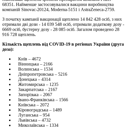
68351. Найменше застосовувалися вакцини виробництва
компаній Sinovac-20124, Moderna-5151 і AstraZeneca-2759.
З початку кампанії вакцинації щеплено 14 842 428 осіб, з них
отримали дві дози - 14 039 548 осіб, отримали додаткову дозу -
6669 осіб, бустерну дозу - 28 085 осіб. Загалом проведено 28
916 728 щеплень.
Кількість щеплень від COVID-19 в регіонах України (друга
доза):
Київ – 4672
Вінницька – 2166
Волинська – 1534
Дніпропетровська – 5216
Донецька – 4314
Житомирська – 1235
Закарпатська – 2167
Запорізька – 2067
Івано-Франківська – 1566
Київська – 2072
Кіровоградська – 1489
Луганська – 954
Львівська – 4732
Миколаївська – 1334