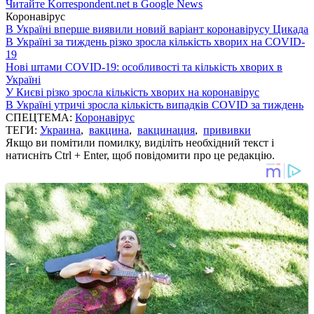
Читайте Korrespondent.net в Google News
Коронавірус
В Україні вперше виявили новий варіант коронавірусу Цикада
В Україні за тиждень різко зросла кількість хворих на COVID-
19
Нові штами COVID-19: особливості та кількість хворих в
Україні
У Києві різко зросла кількість хворих на коронавірус
В Україні утричі зросла кількість випадків COVID за тиждень
СПЕЦТЕМА:
Коронавірус
ТЕГИ:
Украина
,
вакцина
,
вакцинация
,
прививки
Якщо ви помітили помилку, виділіть необхідний текст і
натисніть Ctrl + Enter, щоб повідомити про це редакцію.