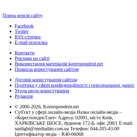
Повна версія сайту
Facebook
Twitter
RSS-стрічки
E-mail розсилка
Контакти
Реклама на сайті
Використання матеріалів korrespondent.net
Правила користування сайтом
Договір користування сайтом
Політика у сфері конфіденційності і персональних даних
Угода щодо користування
Редакція
© 2000-2026, Korrespondent.net
Суб'єкт у сфері онлайн-медіа Назва онлайн-медіа –
«КореспонденТ.net» Адреса: 02091, місто Київ,
ХАРКІВСЬКЕ ШОСЕ, будинок 172-Б, офіс 208/1 E-mail:
sunlight@mediadim.com.ua
Телефон: 044-205-43-00
Ідентифікатор медіа – R40-06068