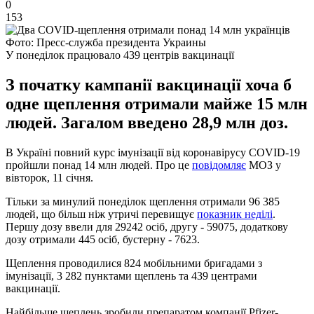
0
153
Фото: Пресс-служба президента Украины
У понеділок працювало 439 центрів вакцинації
З початку кампанії вакцинації хоча б
одне щеплення отримали майже 15 млн
людей. Загалом введено 28,9 млн доз.
В Україні повний курс імунізації від коронавірусу COVID-19
пройшли понад 14 млн людей. Про це
повідомляє
МОЗ у
вівторок, 11 січня.
Тільки за минулий понеділок щеплення отримали 96 385
людей, що більш ніж утричі перевищує
показник неділі
.
Першу дозу ввели для 29242 осіб, другу - 59075, додаткову
дозу отримали 445 осіб, бустерну - 7623.
Щеплення проводилися 824 мобільними бригадами з
імунізації, 3 282 пунктами щеплень та 439 центрами
вакцинації.
Найбільше щеплень зробили препаратом компанії Pfizer-