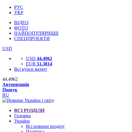
РУС
УКР
ВІДЕО
ФОТО
НАЙПОПУЛЯРНІШІ
СПЕЦПРОЕКТИ
USD
USD
44.4962
EUR
51.3814
Всі курси валют
44.4962
Авторизація
Пошук
RU
ВСІ РОЗДІЛИ
Головна
Україна
Всі новини розділу
Політика