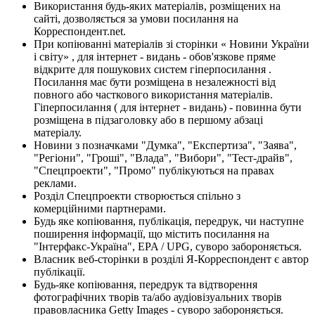
Використання будь-яких матеріалів, розміщених на
сайті, дозволяється за умови посилання на
Корреспондент.net.
При копіюванні матеріалів зі сторінки « Новини України
і світу» , для інтернет - видань - обов'язкове пряме
відкрите для пошукових систем гіперпосилання .
Посилання має бути розміщена в незалежності від
повного або часткового використання матеріалів.
Гіперпосилання ( для інтернет - видань) - повинна бути
розміщена в підзаголовку або в першому абзаці
матеріалу.
Новини з позначками "Думка", "Експертиза", "Заява",
"Регіони", "Гроші", "Влада", "Вибори", "Тест-драйв",
"Спецпроекти", "Промо" публікуються на правах
реклами.
Розділ Спецпроекти створюється спільно з
комерційними партнерами.
Будь яке копіювання, публікація, передрук, чи наступне
поширення інформації, що містить посилання на
"Інтерфакс-Україна", EPA / UPG, суворо забороняється.
Власник веб-сторінки в розділі Я-Корреспондент є автор
публікації.
Будь-яке копіювання, передрук та відтворення
фотографічних творів та/або аудіовізуальних творів
правовласника Getty Images - суворо забороняється.