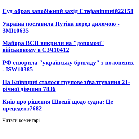
Суд обрав запобіжний захід Стефанішиній
22158
Україна поставила Путіна перед дилемою -
ЗМІ
10635
Майора ВСП викрили на "допомозі"
військовому в СЗЧ
10412
РФ створила "українську бригаду" з полонених
- ISW
10385
На Київщині сталося групове зґвалтування 21-
річної дівчини
7836
Київ про рішення Швеції щодо судна: Це
прецедент
7682
Читати коментарі