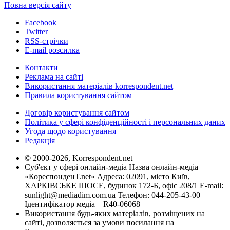
Повна версія сайту
Facebook
Twitter
RSS-стрічки
E-mail розсилка
Контакти
Реклама на сайті
Використання матеріалів korrespondent.net
Правила користування сайтом
Договір користування сайтом
Політика у сфері конфіденційності і персональних даних
Угода щодо користування
Редакція
© 2000-2026, Korrespondent.net
Суб'єкт у сфері онлайн-медіа Назва онлайн-медіа –
«КореспонденТ.net» Адреса: 02091, місто Київ,
ХАРКІВСЬКЕ ШОСЕ, будинок 172-Б, офіс 208/1 E-mail:
sunlight@mediadim.com.ua
Телефон: 044-205-43-00
Ідентифікатор медіа – R40-06068
Використання будь-яких матеріалів, розміщених на
сайті, дозволяється за умови посилання на