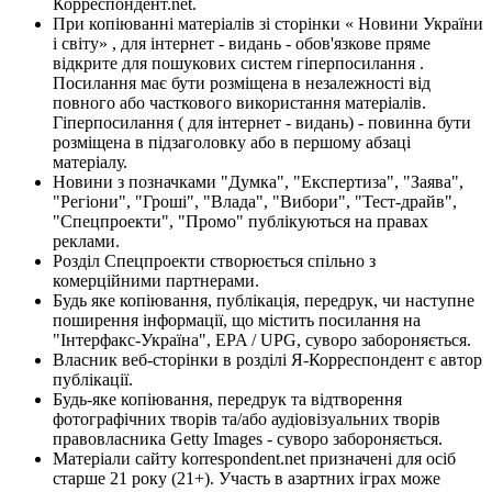
Корреспондент.net.
При копіюванні матеріалів зі сторінки « Новини України
і світу» , для інтернет - видань - обов'язкове пряме
відкрите для пошукових систем гіперпосилання .
Посилання має бути розміщена в незалежності від
повного або часткового використання матеріалів.
Гіперпосилання ( для інтернет - видань) - повинна бути
розміщена в підзаголовку або в першому абзаці
матеріалу.
Новини з позначками "Думка", "Експертиза", "Заява",
"Регіони", "Гроші", "Влада", "Вибори", "Тест-драйв",
"Спецпроекти", "Промо" публікуються на правах
реклами.
Розділ Спецпроекти створюється спільно з
комерційними партнерами.
Будь яке копіювання, публікація, передрук, чи наступне
поширення інформації, що містить посилання на
"Інтерфакс-Україна", EPA / UPG, суворо забороняється.
Власник веб-сторінки в розділі Я-Корреспондент є автор
публікації.
Будь-яке копіювання, передрук та відтворення
фотографічних творів та/або аудіовізуальних творів
правовласника Getty Images - суворо забороняється.
Матеріали сайту korrespondent.net призначені для осіб
старше 21 року (21+). Участь в азартних іграх може