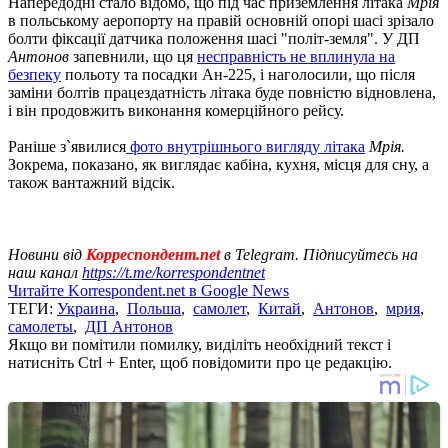
Напередодні стало відомо, що під час приземлення літака
Мрія
в польському аеропорту на правій основній опорі шасі зрізало
болти фіксації датчика положення шасі "політ-земля". У ДП
Антонов
запевнили, що ця
несправність не вплинула на
безпеку
польоту та посадки Ан-225, і наголосили, що після
заміни болтів працездатність літака буде повністю відновлена, ​​
і він продовжить виконання комерційного рейсу.
Раніше з`явилися
фото внутрішнього вигляду літака
Мрія.
Зокрема, показано, як виглядає кабіна, кухня, місця для сну, а
також вантажний відсік.
Новини від
Корреспондент.net
в Telegram. Підписуйтесь на
наш канал
https://t.me/korrespondentnet
Читайте Korrespondent.net в Google News
ТЕГИ:
Украина
,
Польша
,
самолет
,
Китай
,
Антонов
,
мрия
,
самолеты
,
ДП Антонов
Якщо ви помітили помилку, виділіть необхідний текст і
натисніть Ctrl + Enter, щоб повідомити про це редакцію.