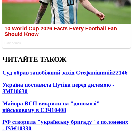
ЧИТАЙТЕ ТАКОЖ
Суд обрав запобіжний захід Стефанішиній
22146
Україна поставила Путіна перед дилемою -
ЗМІ
10630
Майора ВСП викрили на "допомозі"
військовому в СЗЧ
10408
РФ створила "українську бригаду" з полонених
- ISW
10330