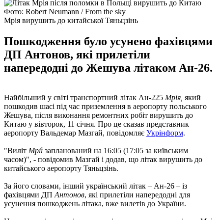
Фото: Robert Neumann / From the sky
Мрія вирушить до китайської Тяньцзінь
Пошкодження було усунено фахівцями
ДП Антонов, які прилетіли
напередодні до Жешува літаком Ан-26.
Найбільший у світі транспортний літак Ан-225
Мрія,
який
пошкодив шасі під час приземлення в аеропорту польського
Жешува, після виконання ремонтних робіт вирушить до
Китаю у вівторок, 11 січня. Про це сказав представник
аеропорту Вальдемар Мазгай, повідомляє
Укрінформ
.
"Виліт
Мрії
запланований на 16:05 (17:05 за київським
часом)", - повідомив Мазгай і додав, що літак вирушить до
китайського аеропорту Тяньцзінь.
За його словами, інший український літак – Ан-26 – із
фахівцями ДП
Антонов
, які прилетіли напередодні для
усунення пошкоджень літака, вже вилетів до України.