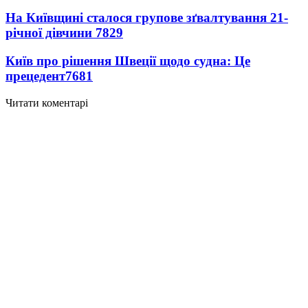
На Київщині сталося групове зґвалтування 21-
річної дівчини
7829
Київ про рішення Швеції щодо судна: Це
прецедент
7681
Читати коментарі