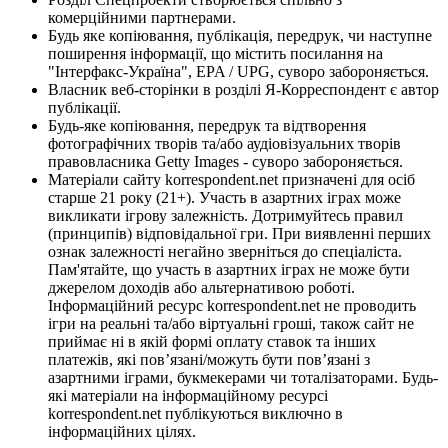
комерційними партнерами.
Будь яке копіювання, публікація, передрук, чи наступне
поширення інформації, що містить посилання на
"Інтерфакс-Україна", EPA / UPG, суворо забороняється.
Власник веб-сторінки в розділі Я-Корреспондент є автор
публікації.
Будь-яке копіювання, передрук та відтворення
фотографічних творів та/або аудіовізуальних творів
правовласника Getty Images - суворо забороняється.
Матеріали сайту korrespondent.net призначені для осіб
старше 21 року (21+). Участь в азартних іграх може
викликати ігрову залежність. Дотримуйтесь правил
(принципів) відповідальної гри. При виявленні перших
ознак залежності негайно зверніться до спеціаліста.
Пам'ятайте, що участь в азартних іграх не може бути
джерелом доходів або альтернативою роботі.
Інформаційний ресурс korrespondent.net не проводить
ігри на реальні та/або віртуальні гроші, також сайт не
приймає ні в якій формі оплату ставок та інших
платежів, які пов’язані/можуть бути пов’язані з
азартними іграми, букмекерами чи тоталізаторами. Будь-
які матеріали на інформаційному ресурсі
korrespondent.net публікуються виключно в
інформаційних цілях.