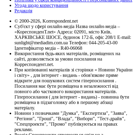
Угода щодо користування
Редакція
© 2000-2026, Korrespondent.net
Суб'єкт у сфері онлайн-медіа Назва онлайн-медіа –
«КореспонденТ.net» Адреса: 02091, місто Київ,
ХАРКІВСЬКЕ ШОСЕ, будинок 172-Б, офіс 208/1 E-mail:
sunlight@mediadim.com.ua
Телефон: 044-205-43-00
Ідентифікатор медіа – R40-06068
Використання будь-яких матеріалів, розміщених на
сайті, дозволяється за умови посилання на
Корреспондент.net.
При копіюванні матеріалів зі сторінки « Новини України
і світу» , для інтернет - видань - обов'язкове пряме
відкрите для пошукових систем гіперпосилання .
Посилання має бути розміщена в незалежності від
повного або часткового використання матеріалів.
Гіперпосилання ( для інтернет - видань) - повинна бути
розміщена в підзаголовку або в першому абзаці
матеріалу.
Новини з позначками "Думка", "Експертиза", "Заява",
"Регіони", "Гроші", "Влада", "Вибори", "Тест-драйв",
"Спецпроекти", "Промо" публікуються на правах
реклами.
Розділ Спецпроекти створюється спільно з