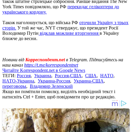
також штатне стрілецьке озброєння. Раніше видання The New
York Times повідомляло, що РФ
перекидає гелікоптери до
українського кордону.
Також наголошується, що війська РФ
оточили Україну з трьох
сторін.
У той же час, NYT стверджує, що президент Росії
Володимир Путін
відклав можливе вторгнення
в Україну
ближче до весни.
Новини від
Корреспондент.net
в Telegram. Підписуйтесь на
наш канал
https://t.me/korrespondentnet
Читайте Korrespondent.net в Google News
ТЕГИ:
Россия
,
Украина
,
Россия-США
,
США
,
НАТО
,
НАТО-Украина
,
Украина-Россия
,
Украина-США
,
переговоры
,
Владимир Зеленский
Якщо ви помітили помилку, виділіть необхідний текст і
натисніть Ctrl + Enter, щоб повідомити про це редакцію.