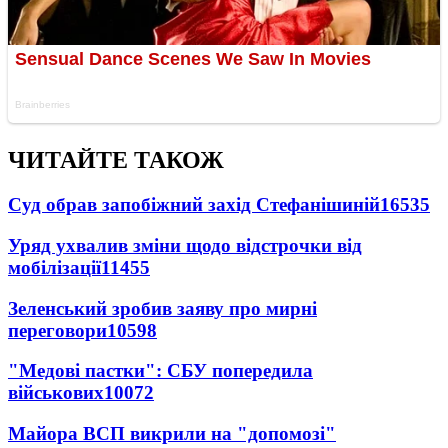
ЧИТАЙТЕ ТАКОЖ
Суд обрав запобіжний захід Стефанішиній
16535
Уряд ухвалив зміни щодо відстрочки від
мобілізації
11455
Зеленський зробив заяву про мирні
переговори
10598
"Медові пастки": СБУ попередила
військових
10072
Майора ВСП викрили на "допомозі"