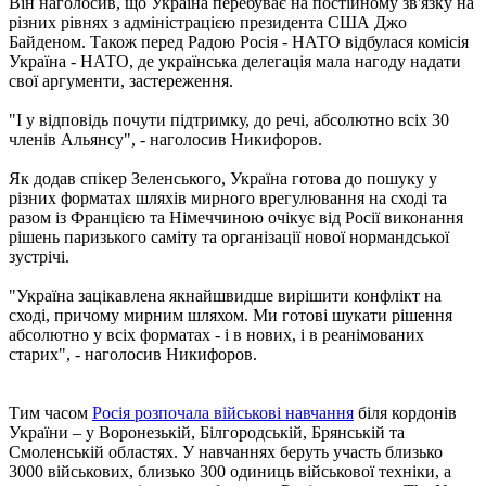
Він наголосив, що Україна перебуває на постійному зв'язку на
різних рівнях з адміністрацією президента США Джо
Байденом. Також перед Радою Росія - НАТО відбулася комісія
Україна - НАТО, де українська делегація мала нагоду надати
свої аргументи, застереження.
"І у відповідь почути підтримку, до речі, абсолютно всіх 30
членів Альянсу", - наголосив Никифоров.
Як додав спікер Зеленського, Україна готова до пошуку у
різних форматах шляхів мирного врегулювання на сході та
разом із Францією та Німеччиною очікує від Росії виконання
рішень паризького саміту та організації нової нормандської
зустрічі.
"Україна зацікавлена ​​якнайшвидше вирішити конфлікт на
сході, причому мирним шляхом. Ми готові шукати рішення
абсолютно у всіх форматах - і в нових, і в реанімованих
старих", - наголосив Никифоров.
Тим часом
Росія розпочала військові навчання
біля кордонів
України – у Воронезькій, Білгородській, Брянській та
Смоленській областях. У навчаннях беруть участь близько
3000 військових, близько 300 одиниць військової техніки, а