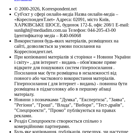
© 2000-2026, Korrespondent.net
Суб'єкт у сфері онлайн-медіа Назва онлайн-медіа –
«КореспонденТ.net» Адреса: 02091, місто Київ,
ХАРКІВСЬКЕ ШОСЕ, будинок 172-Б, офіс 208/1 E-mail:
sunlight@mediadim.com.ua
Телефон: 044-205-43-00
Ідентифікатор медіа – R40-06068
Використання будь-яких матеріалів, розміщених на
сайті, дозволяється за умови посилання на
Корреспондент.net.
При копіюванні матеріалів зі сторінки « Новини України
і світу» , для інтернет - видань - обов'язкове пряме
відкрите для пошукових систем гіперпосилання .
Посилання має бути розміщена в незалежності від
повного або часткового використання матеріалів.
Гіперпосилання ( для інтернет - видань) - повинна бути
розміщена в підзаголовку або в першому абзаці
матеріалу.
Новини з позначками "Думка", "Експертиза", "Заява",
"Регіони", "Гроші", "Влада", "Вибори", "Тест-драйв",
"Спецпроекти", "Промо" публікуються на правах
реклами.
Розділ Спецпроекти створюється спільно з
комерційними партнерами.
Будь яке копіювання, публікація, передрук, чи наступне