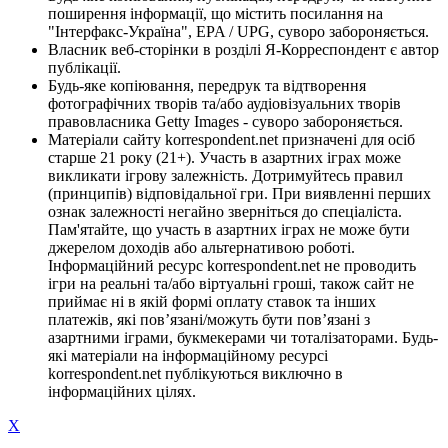
поширення інформації, що містить посилання на
"Інтерфакс-Україна", EPA / UPG, суворо забороняється.
Власник веб-сторінки в розділі Я-Корреспондент є автор
публікації.
Будь-яке копіювання, передрук та відтворення
фотографічних творів та/або аудіовізуальних творів
правовласника Getty Images - суворо забороняється.
Матеріали сайту korrespondent.net призначені для осіб
старше 21 року (21+). Участь в азартних іграх може
викликати ігрову залежність. Дотримуйтесь правил
(принципів) відповідальної гри. При виявленні перших
ознак залежності негайно зверніться до спеціаліста.
Пам'ятайте, що участь в азартних іграх не може бути
джерелом доходів або альтернативою роботі.
Інформаційний ресурс korrespondent.net не проводить
ігри на реальні та/або віртуальні гроші, також сайт не
приймає ні в якій формі оплату ставок та інших
платежів, які пов’язані/можуть бути пов’язані з
азартними іграми, букмекерами чи тоталізаторами. Будь-
які матеріали на інформаційному ресурсі
korrespondent.net публікуються виключно в
інформаційних цілях.
X