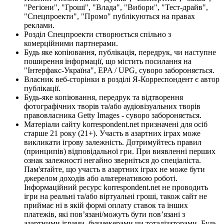
"Регіони", "Гроші", "Влада", "Вибори", "Тест-драйв",
"Спецпроекти", "Промо" публікуються на правах
реклами.
Розділ Спецпроекти створюється спільно з
комерційними партнерами.
Будь яке копіювання, публікація, передрук, чи наступне
поширення інформації, що містить посилання на
"Інтерфакс-Україна", EPA / UPG, суворо забороняється.
Власник веб-сторінки в розділі Я-Корреспондент є автор
публікації.
Будь-яке копіювання, передрук та відтворення
фотографічних творів та/або аудіовізуальних творів
правовласника Getty Images - суворо забороняється.
Матеріали сайту korrespondent.net призначені для осіб
старше 21 року (21+). Участь в азартних іграх може
викликати ігрову залежність. Дотримуйтесь правил
(принципів) відповідальної гри. При виявленні перших
ознак залежності негайно зверніться до спеціаліста.
Пам'ятайте, що участь в азартних іграх не може бути
джерелом доходів або альтернативою роботі.
Інформаційний ресурс korrespondent.net не проводить
ігри на реальні та/або віртуальні гроші, також сайт не
приймає ні в якій формі оплату ставок та інших
платежів, які пов’язані/можуть бути пов’язані з
азартними іграми, букмекерами чи тоталізаторами. Будь-