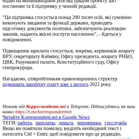
надію на якнайшвидший розгляд урядом проекту цієї
постанови та її підтримку у чинній редакції.
"Ця підтримка стосується понад 200 тисяч осіб, які сумлінно
виконують завдання та функції держави, проводять
підготовку документів політики, забезпечують реалізацію
законів, надають якісні послуги населенню", - йдеться у
повідомленні.
Підвищення зарплати стосується, зокрема, керівників апарату
ВРУ, секретаріату Кабміну, Офісу президента, апарату РНБО,
ЦВК, Рахункової палати, Конституційного суду, Офісу
генпрокурора.
Нагадаємо, співробітникам правоохоронних структур
підвищать заробітну плату вже з лютого
2022 року.
Новини від
Корреспондент.net
в Telegram. Підписуйтесь на наш
канал
https://t.me/korrespondentnet
Читайте Korrespondent.net в Google News
ТЕГИ:
работа
,
зарплаты
,
деньги
,
чиновники
,
госслужба
Якщо ви помітили помилку, виділіть необхідний текст і
натисніть Ctrl + Enter, щоб повідомити про це редакцію.