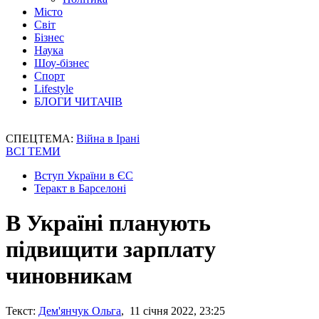
Місто
Світ
Бізнес
Наука
Шоу-бізнес
Спорт
Lifestyle
БЛОГИ ЧИТАЧІВ
СПЕЦТЕМА:
Війна в Ірані
ВСІ ТЕМИ
Вступ України в ЄС
Теракт в Барселоні
В Україні планують
підвищити зарплату
чиновникам
Текст:
Дем'янчук Ольга
, 11 січня 2022, 23:25