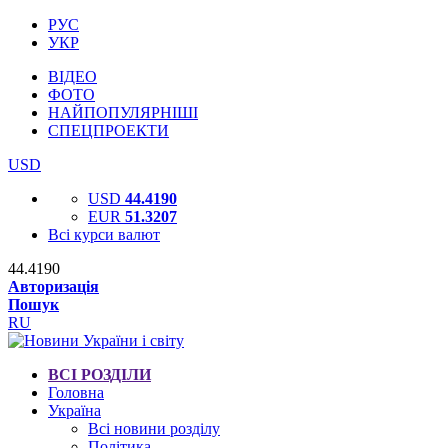
РУС
УКР
ВІДЕО
ФОТО
НАЙПОПУЛЯРНІШІ
СПЕЦПРОЕКТИ
USD
USD
44.4190
EUR
51.3207
Всі курси валют
44.4190
Авторизація
Пошук
RU
ВСІ РОЗДІЛИ
Головна
Україна
Всі новини розділу
Політика