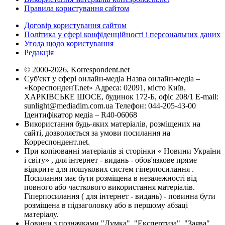
Правила користування сайтом
Договір користування сайтом
Політика у сфері конфіденційності і персональних даних
Угода щодо користування
Редакція
© 2000-2026, Korrespondent.net
Суб'єкт у сфері онлайн-медіа Назва онлайн-медіа –
«КореспонденТ.net» Адреса: 02091, місто Київ,
ХАРКІВСЬКЕ ШОСЕ, будинок 172-Б, офіс 208/1 E-mail:
sunlight@mediadim.com.ua
Телефон: 044-205-43-00
Ідентифікатор медіа – R40-06068
Використання будь-яких матеріалів, розміщених на
сайті, дозволяється за умови посилання на
Корреспондент.net.
При копіюванні матеріалів зі сторінки « Новини України
і світу» , для інтернет - видань - обов'язкове пряме
відкрите для пошукових систем гіперпосилання .
Посилання має бути розміщена в незалежності від
повного або часткового використання матеріалів.
Гіперпосилання ( для інтернет - видань) - повинна бути
розміщена в підзаголовку або в першому абзаці
матеріалу.
Новини з позначками "Думка", "Експертиза", "Заява",