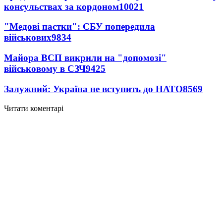
консульствах за кордоном
10021
"Медові пастки": СБУ попередила
військових
9834
Майора ВСП викрили на "допомозі"
військовому в СЗЧ
9425
Залужний: Україна не вступить до НАТО
8569
Читати коментарі