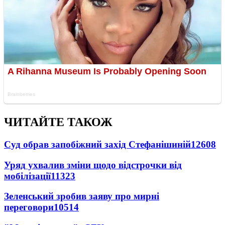
ЧИТАЙТЕ ТАКОЖ
Суд обрав запобіжний захід Стефанішиній
12608
Уряд ухвалив зміни щодо відстрочки від
мобілізації
11323
Зеленський зробив заяву про мирні
переговори
10514