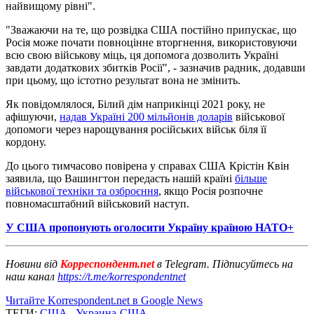
найвищому рівні".
"Зважаючи на те, що розвідка США постійно припускає, що
Росія може почати повноцінне вторгнення, використовуючи
всю свою військову міць, ця допомога дозволить Україні
завдати додаткових збитків Росії", - зазначив радник, додавши
при цьому, що істотно результат вона не змінить.
Як повідомлялося, Білий дім наприкінці 2021 року, не
афішуючи,
надав Україні 200 мільйонів доларів
військової
допомоги через нарощування російських військ біля її
кордону.
До цього тимчасово повірена у справах США Крістін Квін
заявила, що Вашингтон передасть нашій країні
більше
військової техніки та озброєння
, якщо Росія розпочне
повномасштабний військовий наступ.
У США пропонують оголосити Україну країною НАТО+
Новини від
Корреспондент.net
в Telegram. Підписуйтесь на
наш канал
https://t.me/korrespondentnet
Читайте Korrespondent.net в Google News
ТЕГИ:
США
,
Украина-США