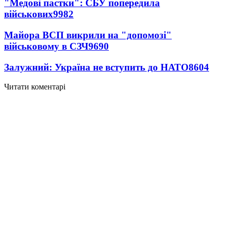
"Медові пастки": СБУ попередила
військових
9982
Майора ВСП викрили на "допомозі"
військовому в СЗЧ
9690
Залужний: Україна не вступить до НАТО
8604
Читати коментарі