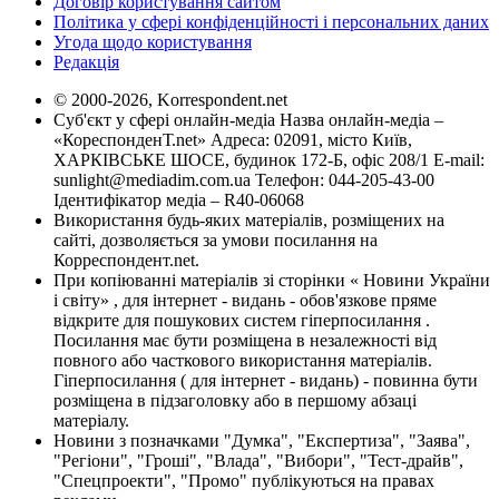
Договір користування сайтом
Політика у сфері конфіденційності і персональних даних
Угода щодо користування
Редакція
© 2000-2026, Korrespondent.net
Суб'єкт у сфері онлайн-медіа Назва онлайн-медіа –
«КореспонденТ.net» Адреса: 02091, місто Київ,
ХАРКІВСЬКЕ ШОСЕ, будинок 172-Б, офіс 208/1 E-mail:
sunlight@mediadim.com.ua
Телефон: 044-205-43-00
Ідентифікатор медіа – R40-06068
Використання будь-яких матеріалів, розміщених на
сайті, дозволяється за умови посилання на
Корреспондент.net.
При копіюванні матеріалів зі сторінки « Новини України
і світу» , для інтернет - видань - обов'язкове пряме
відкрите для пошукових систем гіперпосилання .
Посилання має бути розміщена в незалежності від
повного або часткового використання матеріалів.
Гіперпосилання ( для інтернет - видань) - повинна бути
розміщена в підзаголовку або в першому абзаці
матеріалу.
Новини з позначками "Думка", "Експертиза", "Заява",
"Регіони", "Гроші", "Влада", "Вибори", "Тест-драйв",
"Спецпроекти", "Промо" публікуються на правах