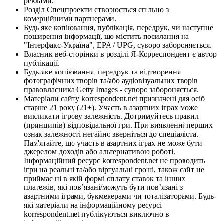
реклами.
Розділ Спецпроекти створюється спільно з
комерційними партнерами.
Будь яке копіювання, публікація, передрук, чи наступне
поширення інформації, що містить посилання на
"Інтерфакс-Україна", EPA / UPG, суворо забороняється.
Власник веб-сторінки в розділі Я-Корреспондент є автор
публікації.
Будь-яке копіювання, передрук та відтворення
фотографічних творів та/або аудіовізуальних творів
правовласника Getty Images - суворо забороняється.
Матеріали сайту korrespondent.net призначені для осіб
старше 21 року (21+). Участь в азартних іграх може
викликати ігрову залежність. Дотримуйтесь правил
(принципів) відповідальної гри. При виявленні перших
ознак залежності негайно зверніться до спеціаліста.
Пам'ятайте, що участь в азартних іграх не може бути
джерелом доходів або альтернативою роботі.
Інформаційний ресурс korrespondent.net не проводить
ігри на реальні та/або віртуальні гроші, також сайт не
приймає ні в якій формі оплату ставок та інших
платежів, які пов’язані/можуть бути пов’язані з
азартними іграми, букмекерами чи тоталізаторами. Будь-
які матеріали на інформаційному ресурсі
korrespondent.net публікуються виключно в