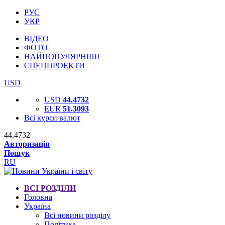
РУС
УКР
ВІДЕО
ФОТО
НАЙПОПУЛЯРНІШІ
СПЕЦПРОЕКТИ
USD
USD
44.4732
EUR
51.3093
Всі курси валют
44.4732
Авторизація
Пошук
RU
ВСІ РОЗДІЛИ
Головна
Україна
Всі новини розділу
Політика