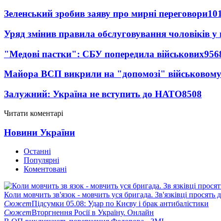
Зеленський зробив заяву про мирні переговори
10
Уряд змінив правила обслуговування чоловіків у
"Медові пастки": СБУ попередила військових
956
Майора ВСП викрили на "допомозі" військовому
Залужний: Україна не вступить до НАТО
8508
Читати коментарі
Новини України
Останні
Популярні
Коментовані
Коли мовчить зв'язок - мовчить уся бригада. Зв'язківці просять
Сюжет
Підсумки 05.08: Удар по Києву і брак антибалістики
Сюжет
Вторгнення Росії в Україну. Онлайн