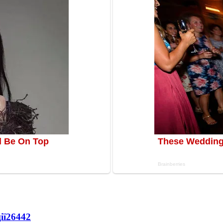
ії
26442