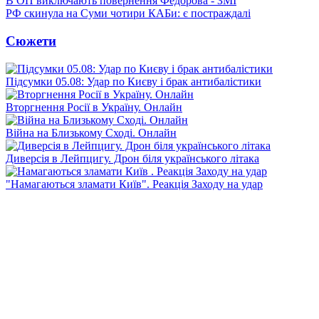
В ОП виключають повернення Федорова - ЗМІ
РФ скинула на Суми чотири КАБи: є постраждалі
Сюжети
Підсумки 05.08: Удар по Києву і брак антибалістики
Вторгнення Росії в Україну. Онлайн
Війна на Близькому Сході. Онлайн
Диверсія в Лейпцигу. Дрон біля українського літака
"Намагаються зламати Київ". Реакція Заходу на удар