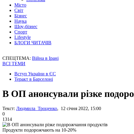
Місто
Світ
Бізнес
Наука
Шоу-бізнес
Спорт
Lifestyle
БЛОГИ ЧИТАЧІВ
СПЕЦТЕМА:
Війна в Ірані
ВСІ ТЕМИ
Вступ України в ЄС
Теракт в Барселоні
В ОП анонсували різке подор
Текст:
Людмила Троценко
, 12 січня 2022, 15:00
0
1314
Продукти подорожчають на 10-20%