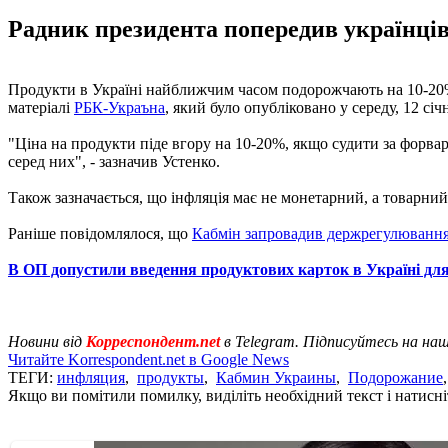
Радник президента попередив українців,
Продукти в Україні найближчим часом подорожчають на 10-20% 
матеріалі
РБК-Украъна
, який було опубліковано у середу, 12 січ
"Ціна на продукти піде вгору на 10-20%, якщо судити за форвард
серед них", - зазначив Устенко.
Також зазначається, що інфляція має не монетарний, а товарний
Раніше повідомлялося, що
Кабмін запровадив держрегулювання
В ОП допустили введення продуктових карток в Україні для
Новини від
Корреспондент.net
в Telegram. Підписуйтесь на на
Читайте Korrespondent.net в Google News
ТЕГИ:
инфляция
,
продукты
,
Кабмин Украины
,
Подорожание
Якщо ви помітили помилку, виділіть необхідний текст і натисніт