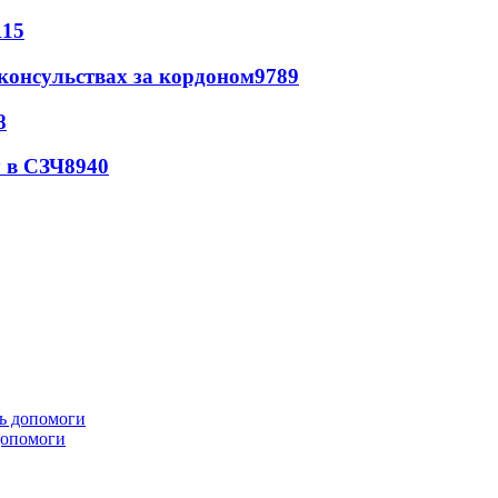
115
 консульствах за кордоном
9789
8
 в СЗЧ
8940
 допомоги