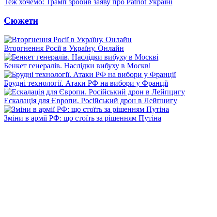
Теж хочемо: Трамп зробив заяву про Patriot Україні
Сюжети
Вторгнення Росії в Україну. Онлайн
Бенкет генералів. Наслідки вибуху в Москві
Брудні технології. Атаки РФ на вибори у Франції
Ескалація для Європи. Російський дрон в Лейпцигу
Зміни в армії РФ: що стоїть за рішенням Путіна