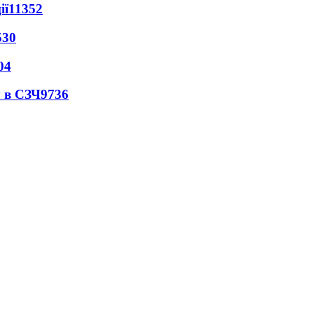
ії
11352
530
04
 в СЗЧ
9736