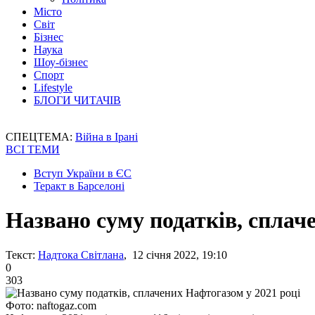
Місто
Світ
Бізнес
Наука
Шоу-бізнес
Спорт
Lifestyle
БЛОГИ ЧИТАЧІВ
СПЕЦТЕМА:
Війна в Ірані
ВСІ ТЕМИ
Вступ України в ЄС
Теракт в Барселоні
Названо суму податків, сплач
Текст:
Надтока Світлана
, 12 січня 2022, 19:10
0
303
Фото: naftogaz.com