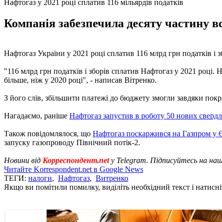
Нафтогаз у 2021 році сплатив 116 мільярдів податків
Компанія забезпечила десяту частину в
Нафтогаз України у 2021 році сплатив 116 млрд грн податків і з
"116 млрд грн податків і зборів сплатив Нафтогаз у 2021 році.
більше, ніж у 2020 році", - написав Вітренко.
З його слів, збільшити платежі до бюджету змогли завдяки пок
Нагадаємо, раніше
Нафтогаз запустив в роботу 50 нових сверд
Також повідомлялося, що
Нафтогаз поскаржився на Газпром у 
запуску газопроводу Північний потік-2.
Новини від
Корреспондент.net
у Telegram. Підписуйтесь на на
Читайте Korrespondent.net в Google News
ТЕГИ:
налоги
,
Нафтогаз
,
Витренко
Якщо ви помітили помилку, виділіть необхідний текст і натисніт