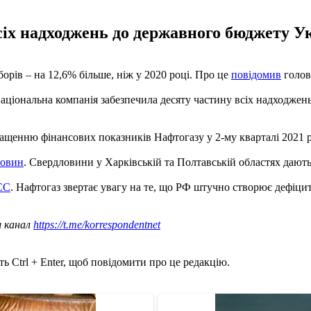
сіх надходжень до державного бюджету У
борів – на 12,6% більше, ніж у 2020 році. Про це
повідомив
голов
 Національна компанія забезпечила десяту частину всіх надходжен
ращенню фінансових показників Нафтогазу у 2-му кварталі 2021 р
ловин
. Свердловини у Харківській та Полтавській областях дають 
ЄС
. Нафтогаз звертає увагу на те, що РФ штучно створює дефіц
ш канал
https://t.me/korrespondentnet
ь Ctrl + Enter, щоб повідомити про це редакцію.