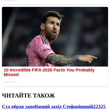
ЧИТАЙТЕ ТАКОЖ
Суд обрав запобіжний захід Стефанішиній
22325