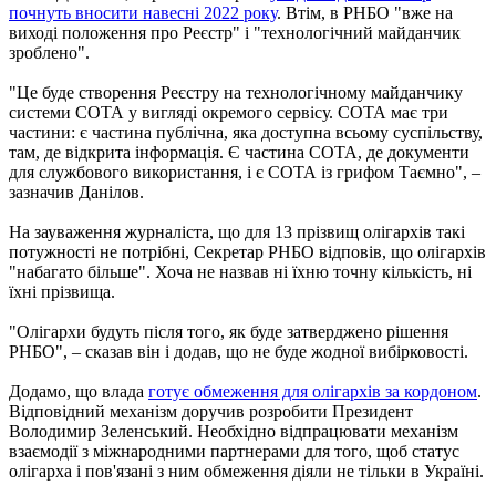
почнуть вносити навесні 2022 року
. Втім, в РНБО "вже на
виході положення про Реєстр" і "технологічний майданчик
зроблено".
"Це буде створення Реєстру на технологічному майданчику
системи СОТА у вигляді окремого сервісу. СОТА має три
частини: є частина публічна, яка доступна всьому суспільству,
там, де відкрита інформація. Є частина СОТА, де документи
для службового використання, і є СОТА із грифом Таємно", –
зазначив Данілов.
На зауваження журналіста, що для 13 прізвищ олігархів такі
потужності не потрібні, Секретар РНБО відповів, що олігархів
"набагато більше". Хоча не назвав ні їхню точну кількість, ні
їхні прізвища.
"Олігархи будуть після того, як буде затверджено рішення
РНБО", – сказав він і додав, що не буде жодної вибірковості.
Додамо, що влада
готує обмеження для олігархів за кордоном
.
Відповідний механізм доручив розробити Президент
Володимир Зеленський. Необхідно відпрацювати механізм
взаємодії з міжнародними партнерами для того, щоб статус
олігарха і пов'язані з ним обмеження діяли не тільки в Україні.