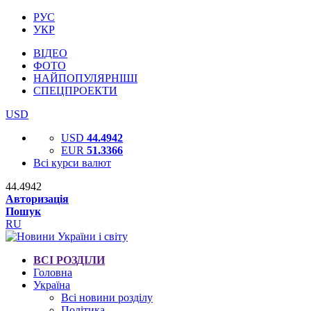
РУС
УКР
ВІДЕО
ФОТО
НАЙПОПУЛЯРНІШІ
СПЕЦПРОЕКТИ
USD
USD
44.4942
EUR
51.3366
Всі курси валют
44.4942
Авторизація
Пошук
RU
ВСІ РОЗДІЛИ
Головна
Україна
Всі новини розділу
Політика