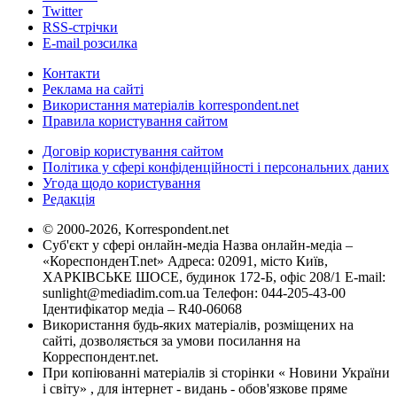
Twitter
RSS-стрічки
E-mail розсилка
Контакти
Реклама на сайті
Використання матеріалів korrespondent.net
Правила користування сайтом
Договір користування сайтом
Політика у сфері конфіденційності і персональних даних
Угода щодо користування
Редакція
© 2000-2026, Korrespondent.net
Суб'єкт у сфері онлайн-медіа Назва онлайн-медіа –
«КореспонденТ.net» Адреса: 02091, місто Київ,
ХАРКІВСЬКЕ ШОСЕ, будинок 172-Б, офіс 208/1 E-mail:
sunlight@mediadim.com.ua
Телефон: 044-205-43-00
Ідентифікатор медіа – R40-06068
Використання будь-яких матеріалів, розміщених на
сайті, дозволяється за умови посилання на
Корреспондент.net.
При копіюванні матеріалів зі сторінки « Новини України
і світу» , для інтернет - видань - обов'язкове пряме