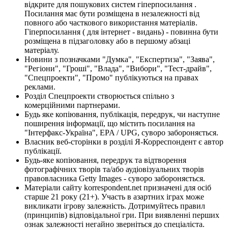
відкрите для пошукових систем гіперпосилання .
Посилання має бути розміщена в незалежності від
повного або часткового використання матеріалів.
Гіперпосилання ( для інтернет - видань) - повинна бути
розміщена в підзаголовку або в першому абзаці
матеріалу.
Новини з позначками "Думка", "Експертиза", "Заява",
"Регіони", "Гроші", "Влада", "Вибори", "Тест-драйв",
"Спецпроекти", "Промо" публікуються на правах
реклами.
Розділ Спецпроекти створюється спільно з
комерційними партнерами.
Будь яке копіювання, публікація, передрук, чи наступне
поширення інформації, що містить посилання на
"Інтерфакс-Україна", EPA / UPG, суворо забороняється.
Власник веб-сторінки в розділі Я-Корреспондент є автор
публікації.
Будь-яке копіювання, передрук та відтворення
фотографічних творів та/або аудіовізуальних творів
правовласника Getty Images - суворо забороняється.
Матеріали сайту korrespondent.net призначені для осіб
старше 21 року (21+). Участь в азартних іграх може
викликати ігрову залежність. Дотримуйтесь правил
(принципів) відповідальної гри. При виявленні перших
ознак залежності негайно зверніться до спеціаліста.