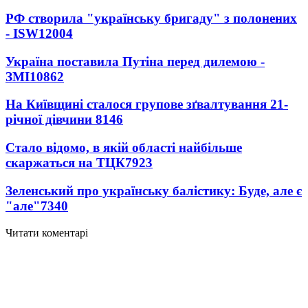
РФ створила "українську бригаду" з полонених
- ISW
12004
Україна поставила Путіна перед дилемою -
ЗМІ
10862
На Київщині сталося групове зґвалтування 21-
річної дівчини
8146
Стало відомо, в якій області найбільше
скаржаться на ТЦК
7923
Зеленський про українську балістику: Буде, але є
"але"
7340
Читати коментарі