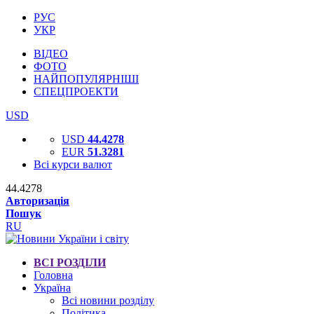
РУС
УКР
ВІДЕО
ФОТО
НАЙПОПУЛЯРНІШІ
СПЕЦПРОЕКТИ
USD
USD
44.4278
EUR
51.3281
Всі курси валют
44.4278
Авторизація
Пошук
RU
ВСІ РОЗДІЛИ
Головна
Україна
Всі новини розділу
Політика