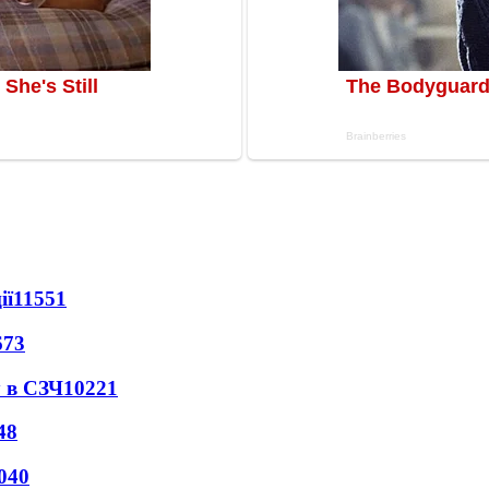
ії
11551
673
 в СЗЧ
10221
48
040