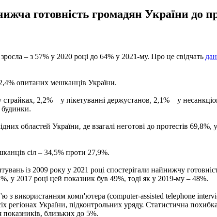
йнижча готовність громадян України до п
 зросла – з 57% у 2020 році до 64% ​​у 2021-му. Про це свідчать
дан
32,4% опитаних мешканців України.
у страйках, 2,2% – у пікетуванні держустанов, 2,1% – у несанкці
 будинки.
них областей України, де взагалі неготові до протестів 69,8%, у
шканців сіл – 34,5% проти 27,9%.
тувань із 2009 року у 2021 році спостерігали найнижчу готовніс
%, у 2017 році цей показник був 49%, тоді як у 2019-му – 48%.
 з використанням комп'ютера (computer-assisted telephone interv
іх регіонах України, підконтрольних уряду. Статистична похибка 
я показників, близьких до 5%.