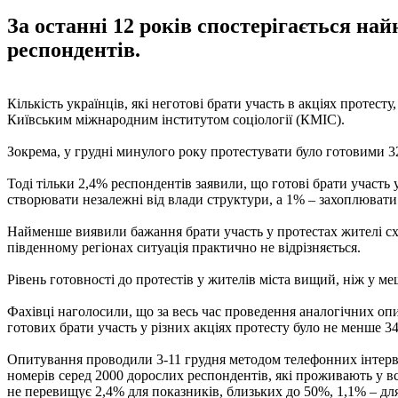
За останні 12 років спостерігається на
респондентів.
Кількість українців, які неготові брати участь в акціях протесту,
Київським міжнародним інститутом соціології (КМІС).
Зокрема, у грудні минулого року протестувати було готовими 
Тоді тільки 2,4% респондентів заявили, що готові брати участь 
створювати незалежні від влади структури, а 1% – захоплювати
Найменше виявили бажання брати участь у протестах жителі схід
південному регіонах ситуація практично не відрізняється.
Рівень готовності до протестів у жителів міста вищий, ніж у ме
Фахівці наголосили, що за весь час проведення аналогічних опи
готових брати участь у різних акціях протесту було не менше 34
Опитування проводили 3-11 грудня методом телефонних інтерв'ю
номерів серед 2000 дорослих респондентів, які проживають у вс
не перевищує 2,4% для показників, близьких до 50%, 1,1% – дл