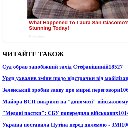
ЧИТАЙТЕ ТАКОЖ
Суд обрав запобіжний захід Стефанішиній
18527
Уряд ухвалив зміни щодо відстрочки від мобілізац
Зеленський зробив заяву про мирні переговори
10
Майора ВСП викрили на "допомозі" військовому
"Медові пастки": СБУ попередила військових
101
Україна поставила Путіна перед дилемою - ЗМІ
10