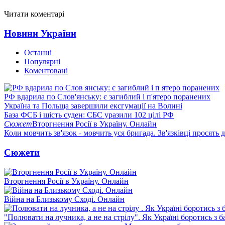
Читати коментарі
Новини України
Останні
Популярні
Коментовані
РФ вдарила по Слов'янську: є загиблий і п'ятеро поранених
Україна та Польща завершили ексгумації на Волині
База ФСБ і шість суден: СБС уразили 102 цілі РФ
Сюжет
Вторгнення Росії в Україну. Онлайн
Коли мовчить зв'язок - мовчить уся бригада. Зв'язківці просять
Сюжети
Вторгнення Росії в Україну. Онлайн
Війна на Близькому Сході. Онлайн
"Полювати на лучника, а не на стрілу". Як Україні боротись з 