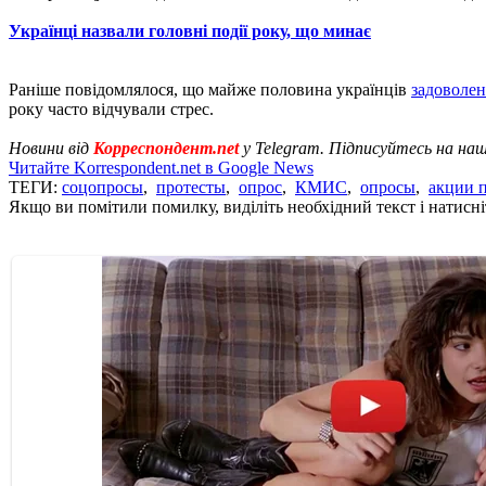
Українці назвали головні події року, що минає
Раніше повідомлялося, що майже половина українців
задоволен
року часто відчували стрес.
Новини від
Корреспондент.net
у Telegram. Підписуйтесь на на
Читайте Korrespondent.net в Google News
ТЕГИ:
соцопросы
,
протесты
,
опрос
,
КМИС
,
опросы
,
акции п
Якщо ви помітили помилку, виділіть необхідний текст і натисніт