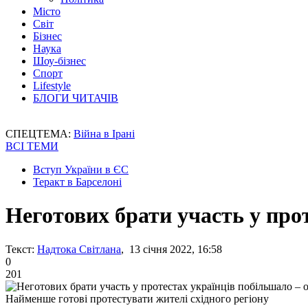
Місто
Світ
Бізнес
Наука
Шоу-бізнес
Спорт
Lifestyle
БЛОГИ ЧИТАЧІВ
СПЕЦТЕМА:
Війна в Ірані
ВСІ ТЕМИ
Вступ України в ЄС
Теракт в Барселоні
Неготових брати участь у про
Текст:
Надтока Світлана
, 13 січня 2022, 16:58
0
201
Найменше готові протестувати жителі східного регіону