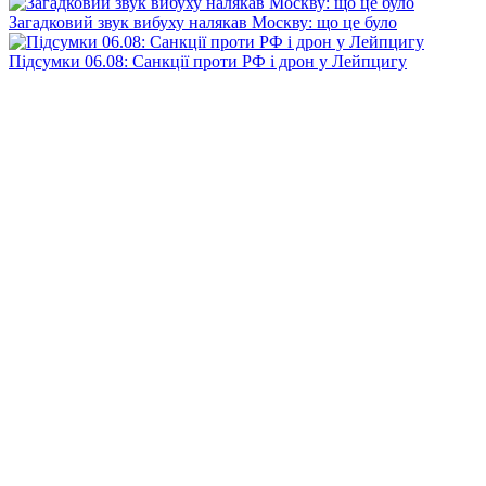
Загадковий звук вибуху налякав Москву: що це було
Підсумки 06.08: Санкції проти РФ і дрон у Лейпцигу