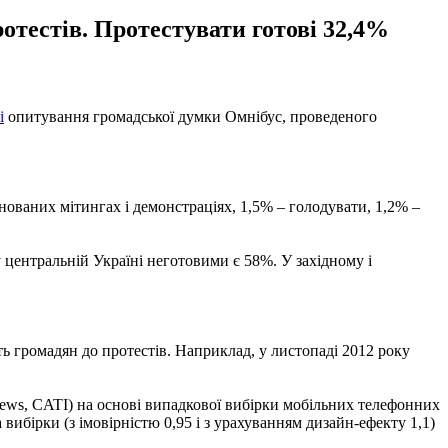
ротестів. Протестувати готові 32,4%
і
опитування громадської думки Омнібус, проведеного
онованих мітингах і демонстраціях, 1,5% – голодувати, 1,2% –
 центральній Україні неготовими є 58%. У західному і
ть громадян до протестів. Наприклад, у листопаді 2012 року
iews, CATI) на основі випадкової вибірки мобільних телефонних
вибірки (з імовірністю 0,95 і з урахуванням дизайн-ефекту 1,1)