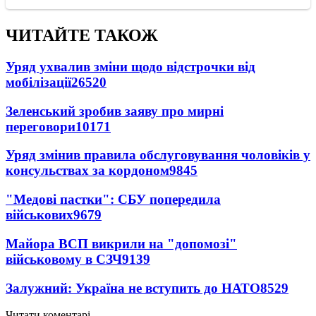
ЧИТАЙТЕ ТАКОЖ
Уряд ухвалив зміни щодо відстрочки від
мобілізації
26520
Зеленський зробив заяву про мирні
переговори
10171
Уряд змінив правила обслуговування чоловіків у
консульствах за кордоном
9845
"Медові пастки": СБУ попередила
військових
9679
Майора ВСП викрили на "допомозі"
військовому в СЗЧ
9139
Залужний: Україна не вступить до НАТО
8529
Читати коментарі