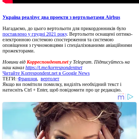
Україна реалізує два проекти з вертольотами Airbus
Нагадаємо, до цього вертольоти для прикордонників було
поставлено у грудні 2021 року
. Вертольоти оснащені оптико-
електронною системою спостереження та системою
оповіщення з гучномовцями і спеціалізованими авіаційними
прожекторами.
Новини від
Корреспондент.net
у Telegram. Підписуйтесь на
наш канал
https://t.me/korrespondentnet
Читайте Korrespondent.net в Google News
ТЕГИ:
Франция
,
вертолет
Якщо ви помітили помилку, виділіть необхідний текст і
натисніть Ctrl + Enter, щоб повідомити про це редакцію.