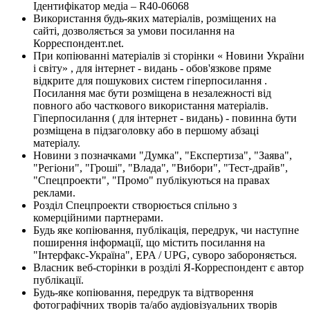
Ідентифікатор медіа – R40-06068
Використання будь-яких матеріалів, розміщених на
сайті, дозволяється за умови посилання на
Корреспондент.net.
При копіюванні матеріалів зі сторінки « Новини України
і світу» , для інтернет - видань - обов'язкове пряме
відкрите для пошукових систем гіперпосилання .
Посилання має бути розміщена в незалежності від
повного або часткового використання матеріалів.
Гіперпосилання ( для інтернет - видань) - повинна бути
розміщена в підзаголовку або в першому абзаці
матеріалу.
Новини з позначками "Думка", "Експертиза", "Заява",
"Регіони", "Гроші", "Влада", "Вибори", "Тест-драйв",
"Спецпроекти", "Промо" публікуються на правах
реклами.
Розділ Спецпроекти створюється спільно з
комерційними партнерами.
Будь яке копіювання, публікація, передрук, чи наступне
поширення інформації, що містить посилання на
"Інтерфакс-Україна", EPA / UPG, суворо забороняється.
Власник веб-сторінки в розділі Я-Корреспондент є автор
публікації.
Будь-яке копіювання, передрук та відтворення
фотографічних творів та/або аудіовізуальних творів