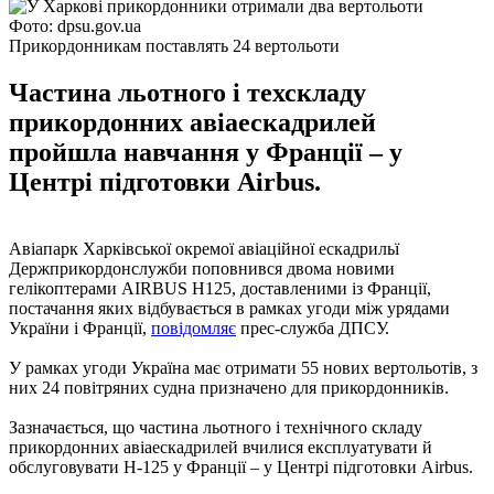
Фото: dpsu.gov.ua
Прикордонникам поставлять 24 вертольоти
Частина льотного і техскладу
прикордонних авіаескадрилей
пройшла навчання у Франції – у
Центрі підготовки Airbus.
Авіапарк Харківської окремої авіаційної ескадрильї
Держприкордонслужби поповнився двома новими
гелікоптерами AIRBUS H125, доставленими із Франції,
постачання яких відбувається в рамках угоди між урядами
України і Франції,
повідомляє
прес-служба ДПСУ.
У рамках угоди Україна має отримати 55 нових вертольотів, з
них 24 повітряних судна призначено для прикордонників.
Зазначається, що частина льотного і технічного складу
прикордонних авіаескадрилей вчилися експлуатувати й
обслуговувати H-125 у Франції – у Центрі підготовки Airbus.