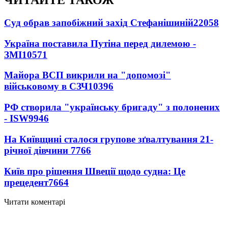
ЧИТАЙТЕ ТАКОЖ
Суд обрав запобіжний захід Стефанішиній
22058
Україна поставила Путіна перед дилемою -
ЗМІ
10571
Майора ВСП викрили на "допомозі"
військовому в СЗЧ
10396
РФ створила "українську бригаду" з полонених
- ISW
9946
На Київщині сталося групове зґвалтування 21-
річної дівчини
7766
Київ про рішення Швеції щодо судна: Це
прецедент
7664
Читати коментарі