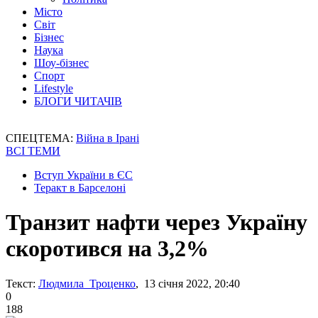
Місто
Світ
Бізнес
Наука
Шоу-бізнес
Спорт
Lifestyle
БЛОГИ ЧИТАЧІВ
СПЕЦТЕМА:
Війна в Ірані
ВСІ ТЕМИ
Вступ України в ЄС
Теракт в Барселоні
Транзит нафти через Україну
скоротився на 3,2%
Текст:
Людмила Троценко
, 13 січня 2022, 20:40
0
188