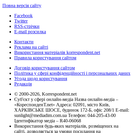
Повна версія сайту
Facebook
Twitter
RSS-стрічки
E-mail розсилка
Контакти
Реклама на сайті
Використання матеріалів korrespondent.net
Правила користування сайтом
Договір користування сайтом
Політика у сфері конфіденційності і персональних даних
Угода щодо користування
Редакція
© 2000-2026, Korrespondent.net
Суб'єкт у сфері онлайн-медіа Назва онлайн-медіа –
«КореспонденТ.net» Адреса: 02091, місто Київ,
ХАРКІВСЬКЕ ШОСЕ, будинок 172-Б, офіс 208/1 E-mail:
sunlight@mediadim.com.ua
Телефон: 044-205-43-00
Ідентифікатор медіа – R40-06068
Використання будь-яких матеріалів, розміщених на
сайті, дозволяється за умови посилання на