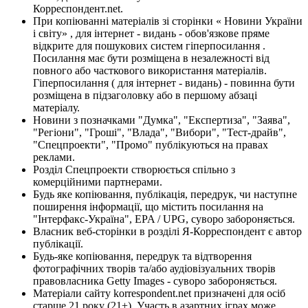
Корреспондент.net.
При копіюванні матеріалів зі сторінки « Новини України
і світу» , для інтернет - видань - обов'язкове пряме
відкрите для пошукових систем гіперпосилання .
Посилання має бути розміщена в незалежності від
повного або часткового використання матеріалів.
Гіперпосилання ( для інтернет - видань) - повинна бути
розміщена в підзаголовку або в першому абзаці
матеріалу.
Новини з позначками "Думка", "Експертиза", "Заява",
"Регіони", "Гроші", "Влада", "Вибори", "Тест-драйв",
"Спецпроекти", "Промо" публікуються на правах
реклами.
Розділ Спецпроекти створюється спільно з
комерційними партнерами.
Будь яке копіювання, публікація, передрук, чи наступне
поширення інформації, що містить посилання на
"Інтерфакс-Україна", EPA / UPG, суворо забороняється.
Власник веб-сторінки в розділі Я-Корреспондент є автор
публікації.
Будь-яке копіювання, передрук та відтворення
фотографічних творів та/або аудіовізуальних творів
правовласника Getty Images - суворо забороняється.
Матеріали сайту korrespondent.net призначені для осіб
старше 21 року (21+). Участь в азартних іграх може