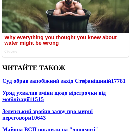
ЧИТАЙТЕ ТАКОЖ
Суд обрав запобіжний захід Стефанішиній
17781
Уряд ухвалив зміни щодо відстрочки від
мобілізації
11515
Зеленський зробив заяву про мирні
переговори
10643
Майора ВСП викрили на "допомозі"