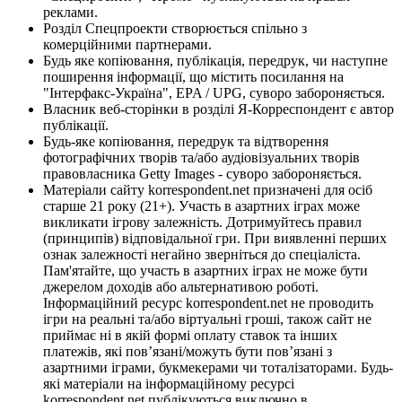
реклами.
Розділ Спецпроекти створюється спільно з
комерційними партнерами.
Будь яке копіювання, публікація, передрук, чи наступне
поширення інформації, що містить посилання на
"Інтерфакс-Україна", EPA / UPG, суворо забороняється.
Власник веб-сторінки в розділі Я-Корреспондент є автор
публікації.
Будь-яке копіювання, передрук та відтворення
фотографічних творів та/або аудіовізуальних творів
правовласника Getty Images - суворо забороняється.
Матеріали сайту korrespondent.net призначені для осіб
старше 21 року (21+). Участь в азартних іграх може
викликати ігрову залежність. Дотримуйтесь правил
(принципів) відповідальної гри. При виявленні перших
ознак залежності негайно зверніться до спеціаліста.
Пам'ятайте, що участь в азартних іграх не може бути
джерелом доходів або альтернативою роботі.
Інформаційний ресурс korrespondent.net не проводить
ігри на реальні та/або віртуальні гроші, також сайт не
приймає ні в якій формі оплату ставок та інших
платежів, які пов’язані/можуть бути пов’язані з
азартними іграми, букмекерами чи тоталізаторами. Будь-
які матеріали на інформаційному ресурсі
korrespondent.net публікуються виключно в