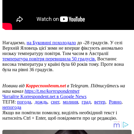
Нагадаємо,
на Буковині похолодало
до -28 градусів. У селі
Верхній Яловець цієї зими не вперше фіксують аномально
низьку температуру повітря. Тим часом в Австралії
температура повітря перевищила 50 градусів.
Востаннє
висока температура у країні була 60 років тому. Проте вона
була на рівні 36 градусів.
Новини від
Корреспондент.net
в Telegram. Підписуйтесь на
наш канал
https://t.me/korrespondentnet
Читайте Korrespondent.net в Google News
ТЕГИ:
погода
,
дождь
,
снег
,
молния
,
град
,
ветер
,
Ровно
,
непогода
Якщо ви помітили помилку, виділіть необхідний текст і
натисніть Ctrl + Enter, щоб повідомити про це редакцію.