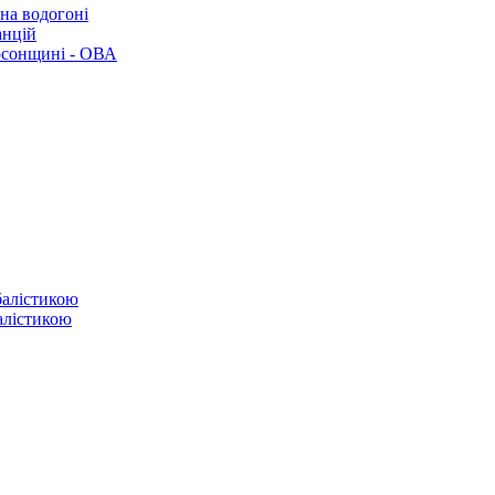
 на водогоні
анцій
рсонщині - ОВА
балістикою