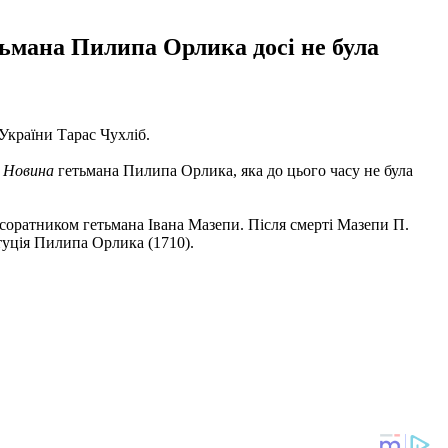
тьмана Пилипа Орлика досі не була
 України Тарас Чухліб.
м
Новина
гетьмана Пилипа Орлика, яка до цього часу не була
 соратником гетьмана Івана Мазепи. Після смерті Мазепи П.
туція Пилипа Орлика (1710).