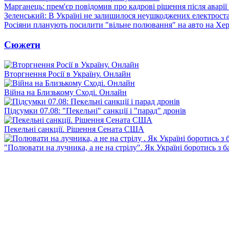
Марганець: прем'єр повідомив про кадрові рішення після аварії
Зеленський: В Україні не залишилося неушкоджених електрост
Росіяни планують посилити "вільне полювання" на авто на Хе
Сюжети
Вторгнення Росії в Україну. Онлайн
Війна на Близькому Сході. Онлайн
Підсумки 07.08: "Пекельні" санкції і "парад" дронів
Пекельні санкції. Рішення Сената США
"Полювати на лучника, а не на стрілу". Як Україні боротись з 