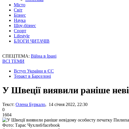
Місто
Світ
Бізнес
Наука
Шоу-бізнес
Спорт
Lifestyle
БЛОГИ ЧИТАЧІВ
СПЕЦТЕМА:
Війна в Ірані
ВСІ ТЕМИ
Вступ України в ЄС
Теракт в Барселоні
У Швеції виявили раніше нев
Текст:
Олена Буркало
, 14 січня 2022, 22:30
0
1604
Фото: Тарас Чухлиб/facebook