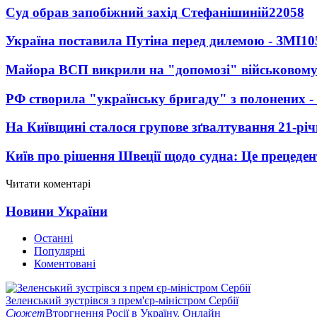
Суд обрав запобіжний захід Стефанішиній
22058
Україна поставила Путіна перед дилемою - ЗМІ
10
Майора ВСП викрили на "допомозі" військовому
РФ створила "українську бригаду" з полонених -
На Київщині сталося групове зґвалтування 21-річ
Київ про рішення Швеції щодо судна: Це прецеден
Читати коментарі
Новини України
Останні
Популярні
Коментовані
Зеленський зустрівся з прем'єр-міністром Сербії
Сюжет
Вторгнення Росії в Україну. Онлайн