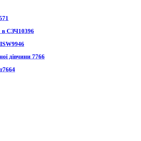
571
 в СЗЧ
10396
 ISW
9946
ної дівчини
7766
т
7664