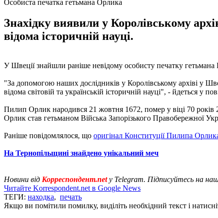
Особиста печатка гетьмана Орлика
Знахідку виявили у Королівському архі
відома історичній науці.
У Швеції знайшли раніше невідому особисту печатку гетьман
"За допомогою наших дослідників у Королівському архіві у Шв
відома світовій та українській історичній науці", - йдеться у по
Пилип Орлик народився 21 жовтня 1672, помер у віці 70 років 
Орлик став гетьманом Війська Запорізького Правобережної Укра
Раніше повідомлялося, що
оригінал Конституції Пилипа Орлик
На Тернопільщині знайдено унікальний меч
Новини від
Корреспондент.net
у Telegram. Підписуйтесь на на
Читайте Korrespondent.net в Google News
ТЕГИ:
находка
,
печать
Якщо ви помітили помилку, виділіть необхідний текст і натисніт