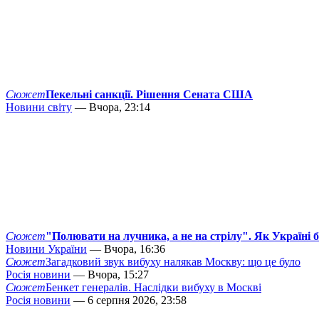
Сюжет
Пекельні санкції. Рішення Сената США
Новини світу
— Вчора, 23:14
Сюжет
"Полювати на лучника, а не на стрілу". Як Україні 
Новини України
— Вчора, 16:36
Сюжет
Загадковий звук вибуху налякав Москву: що це було
Росія новини
— Вчора, 15:27
Сюжет
Бенкет генералів. Наслідки вибуху в Москві
Росія новини
— 6 серпня 2026, 23:58