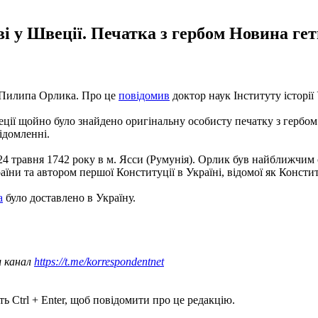
ві у Швеції. Печатка з гербом Новина ге
а Пилипа Орлика. Про це
повідомив
доктор наук Інституту історії
еції щойно було знайдено оригінальну особисту печатку з гербо
відомленні.
24 травня 1742 року в м. Ясси (Румунія). Орлик був найближчим
їни та автором першої Конституції в Україні, відомої як Консти
а
було доставлено в Україну.
ш канал
https://t.me/korrespondentnet
ь Ctrl + Enter, щоб повідомити про це редакцію.