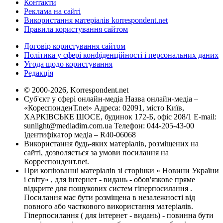
Контакти
Реклама на сайті
Використання матеріалів korrespondent.net
Правила користування сайтом
Договір користування сайтом
Політика у сфері конфіденційності і персональних даних
Угода щодо користування
Редакція
© 2000-2026, Korrespondent.net
Суб'єкт у сфері онлайн-медіа Назва онлайн-медіа –
«КореспонденТ.net» Адреса: 02091, місто Київ,
ХАРКІВСЬКЕ ШОСЕ, будинок 172-Б, офіс 208/1 E-mail:
sunlight@mediadim.com.ua
Телефон: 044-205-43-00
Ідентифікатор медіа – R40-06068
Використання будь-яких матеріалів, розміщених на
сайті, дозволяється за умови посилання на
Корреспондент.net.
При копіюванні матеріалів зі сторінки « Новини України
і світу» , для інтернет - видань - обов'язкове пряме
відкрите для пошукових систем гіперпосилання .
Посилання має бути розміщена в незалежності від
повного або часткового використання матеріалів.
Гіперпосилання ( для інтернет - видань) - повинна бути