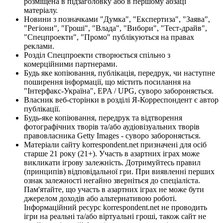
розміщена в підзаголовку або в першому абзаці
матеріалу.
Новини з позначками "Думка", "Експертиза", "Заява",
"Регіони", "Гроші", "Влада", "Вибори", "Тест-драйв",
"Спецпроекти", "Промо" публікуються на правах
реклами.
Розділ Спецпроекти створюється спільно з
комерційними партнерами.
Будь яке копіювання, публікація, передрук, чи наступне
поширення інформації, що містить посилання на
"Інтерфакс-Україна", EPA / UPG, суворо забороняється.
Власник веб-сторінки в розділі Я-Корреспондент є автор
публікації.
Будь-яке копіювання, передрук та відтворення
фотографічних творів та/або аудіовізуальних творів
правовласника Getty Images - суворо забороняється.
Матеріали сайту korrespondent.net призначені для осіб
старше 21 року (21+). Участь в азартних іграх може
викликати ігрову залежність. Дотримуйтесь правил
(принципів) відповідальної гри. При виявленні перших
ознак залежності негайно зверніться до спеціаліста.
Пам'ятайте, що участь в азартних іграх не може бути
джерелом доходів або альтернативою роботі.
Інформаційний ресурс korrespondent.net не проводить
ігри на реальні та/або віртуальні гроші, також сайт не