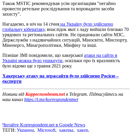
Також MSTIC рекомендував усім організаціям "негайно
провести ретельне розслідування та впровадити засоби
захисту".
Нагадаємо, в ніч на 14 січня
на Україну було здійснено
глобальну кібератаку
, внаслідок якої з ладу вийшли близько 70
урядових та регіональних сайтів. Не працювали сайти МЗС,
Держслужби з надзвичайних ситуацій, Міносвіти, Мінспорту,
Міненерго, Мінагрополітики, Мінфіну та інші.
Пізніше ЗМІ повідомили, що хакерської
атаки на сайти в
Україні можна було уникнути
, оскільки про їх вразливість
було відомо ще з травня 2021 року.
Хакерську атаку на держсайти було здійснено Росією –
експерти
Новини від
Корреспондент.net
в Telegram. Підписуйтесь на
наш канал
https://t.me/korrespondentnet
Читайте Korrespondent.net в Google News
ТЕГИ:
Украина
,
Microsoft
,
хакеры
,
хакер
,