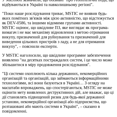
відбуваються в Україні та навколишньому регіоні".
"Поки наше розслідування триває, MSTIC не виявив будь-
яких помітних зв'язків між цією активністю, що відстежується
як DEV-0586, та іншими відомими групами активності.
MSTIC оцінює, що шкідливе ПЗ, яке виглядає як програма-
вимагач і не має механізму відновлення з метою отримання
викупу, призначений для руйнування та призначений для
виведення цільових пристроїв з ладу, а не для отримання
викупу", – пояснили експерти.
У MSTIC наголосили, що шкідливе програмне забезпечення
виявлено "на десятках постраждалих систем, і це число може
збільшитися в міру продовження розслідування".
"Ці системи охоплюють кілька державних, некомерційних
організацій та організацій, що займаються інформаційними
технологіями, всі вони базуються в Україні… З огляду на
масштаби впроваджень, що спостерігаються, MSTIC не може
оцінити мету виявлених деструктивних дій, але вважає, що ці
дії становлять підвищений ризик для будь-якої державної
установи, некомерційної організації або підприємства, що
розташовані або мають системи в Україні", – сказано в
повідомленні.