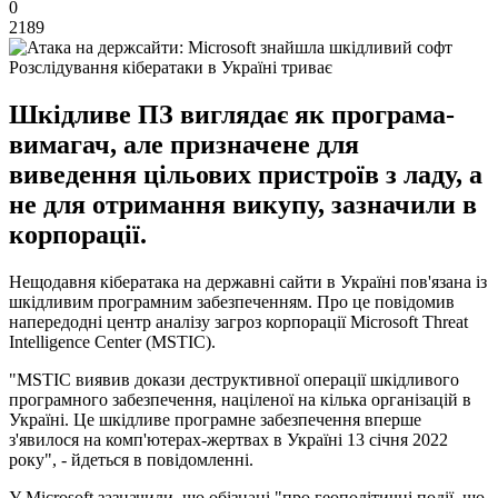
0
2189
Розслідування кібератаки в Україні триває
Шкідливе ПЗ виглядає як програма-
вимагач, але призначене для
виведення цільових пристроїв з ладу, а
не для отримання викупу, зазначили в
корпорації.
Нещодавня кібератака на державні сайти в Україні пов'язана із
шкідливим програмним забезпеченням. Про це повідомив
напередодні центр аналізу загроз корпорації Microsoft Threat
Intelligence Center (MSTIC).
"MSTIC виявив докази деструктивної операції шкідливого
програмного забезпечення, націленої на кілька організацій в
Україні. Це шкідливе програмне забезпечення вперше
з'явилося на комп'ютерах-жертвах в Україні 13 січня 2022
року", - йдеться в повідомленні.
У Microsoft зазначили, що обізнані "про геополітичні події, що