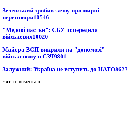
Зеленський зробив заяву про мирні
переговори
10546
"Медові пастки": СБУ попередила
військових
10020
Майора ВСП викрили на "допомозі"
військовому в СЗЧ
9801
Залужний: Україна не вступить до НАТО
8623
Читати коментарі