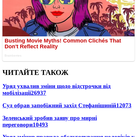
ЧИТАЙТЕ ТАКОЖ
Уряд ухвалив зміни щодо відстрочки від
мобілізації
26937
Суд обрав запобіжний захід Стефанішиній
12073
Зеленський зробив заяву про мирні
переговори
10493
Уряд змінив правила обслуговування чоловіків у