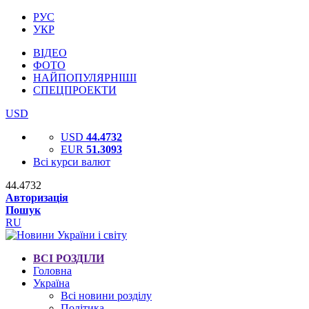
РУС
УКР
ВІДЕО
ФОТО
НАЙПОПУЛЯРНІШІ
СПЕЦПРОЕКТИ
USD
USD
44.4732
EUR
51.3093
Всі курси валют
44.4732
Авторизація
Пошук
RU
ВСІ РОЗДІЛИ
Головна
Україна
Всі новини розділу
Політика