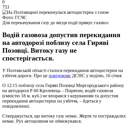
0
753
Фото: ГСЧС
Для перекачування газу до місця події прямує газовоз
Водій газовоза допустив перекидання
на автодорозі поблизу села Гиряві
Позовці. Витоку газу не
спостерігається.
У Полтавській області сталося перекидання автоцистерни на
узбіччя дороги. Про це
повідомляє
ДСНС у неділю, 16 січня
О 12:15 поблизу села Гиряві Позовці Миргородського району
на автодорозі Р 60 Кролевець – Пирятин, водій газовоза
(ємністю 18 м. куб.) не впорався з керуванням та допустив
перекидання автоцистерни на узбіччя, – йдеться у
повідомленні.
Стверджується, що витоку газу немає. Жертв та постраждалих
немає. Рух автошляхом не обмежувався.