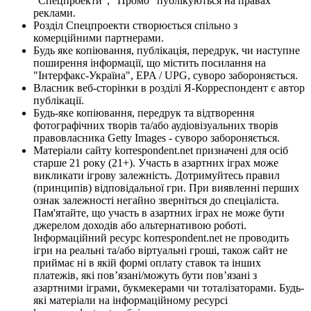
"Спецпроекти", "Промо" публікуються на правах
реклами.
Розділ Спецпроекти створюється спільно з
комерційними партнерами.
Будь яке копіювання, публікація, передрук, чи наступне
поширення інформації, що містить посилання на
"Інтерфакс-Україна", EPA / UPG, суворо забороняється.
Власник веб-сторінки в розділі Я-Корреспондент є автор
публікації.
Будь-яке копіювання, передрук та відтворення
фотографічних творів та/або аудіовізуальних творів
правовласника Getty Images - суворо забороняється.
Матеріали сайту korrespondent.net призначені для осіб
старше 21 року (21+). Участь в азартних іграх може
викликати ігрову залежність. Дотримуйтесь правил
(принципів) відповідальної гри. При виявленні перших
ознак залежності негайно зверніться до спеціаліста.
Пам'ятайте, що участь в азартних іграх не може бути
джерелом доходів або альтернативою роботі.
Інформаційний ресурс korrespondent.net не проводить
ігри на реальні та/або віртуальні гроші, також сайт не
приймає ні в якій формі оплату ставок та інших
платежів, які пов’язані/можуть бути пов’язані з
азартними іграми, букмекерами чи тоталізаторами. Будь-
які матеріали на інформаційному ресурсі