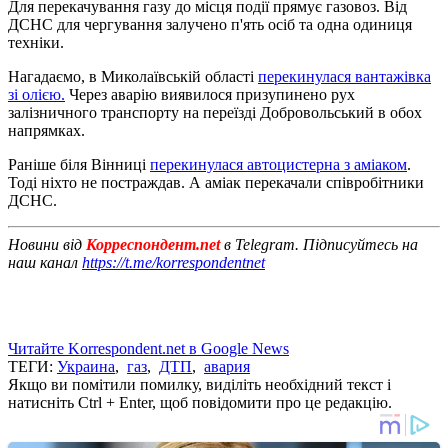
Для перекачування газу до місця події прямує газовоз. Від
ДСНС для чергування залучено п'ять осіб та одна одиниця
техніки.
Нагадаємо, в Миколаївській області
перекинулася вантажівка
зі олією.
Через аварію виявилося призупинено рух
залізничного транспорту на переїзді Добровольський в обох
напрямках.
Раніше біля Вінниці
перекинулася автоцистерна з аміаком
.
Тоді ніхто не постраждав. А аміак перекачали співробітники
ДСНС.
Новини від
Корреспондент.net
в Telegram. Підписуйтесь на
наш канал
https://t.me/korrespondentnet
Читайте Korrespondent.net в Google News
ТЕГИ:
Украина
,
газ
,
ДТП
,
авария
Якщо ви помітили помилку, виділіть необхідний текст і
натисніть Ctrl + Enter, щоб повідомити про це редакцію.