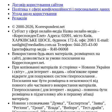
Договір користування сайтом
Політика у сфері конфіденційності і персональних даних
Угода щодо користування
Редакція
© 2000-2026, Korrespondent.net
Суб'єкт у сфері онлайн-медіа Назва онлайн-медіа –
«КореспонденТ.net» Адреса: 02091, місто Київ,
ХАРКІВСЬКЕ ШОСЕ, будинок 172-Б, офіс 208/1 E-mail:
sunlight@mediadim.com.ua
Телефон: 044-205-43-00
Ідентифікатор медіа – R40-06068
Використання будь-яких матеріалів, розміщених на
сайті, дозволяється за умови посилання на
Корреспондент.net.
При копіюванні матеріалів зі сторінки « Новини України
і світу» , для інтернет - видань - обов'язкове пряме
відкрите для пошукових систем гіперпосилання .
Посилання має бути розміщена в незалежності від
повного або часткового використання матеріалів.
Гіперпосилання ( для інтернет - видань) - повинна бути
розміщена в підзаголовку або в першому абзаці
матеріалу.
Новини з позначками "Думка", "Експертиза", "Заява",
"Регіони", "Гроші", "Влада", "Вибори", "Тест-драйв",