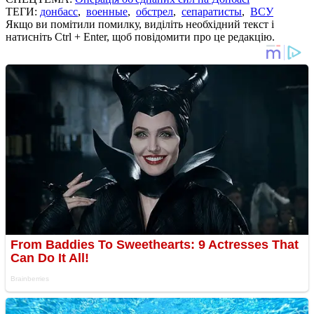
ТЕГИ:
донбасс
,
военные
,
обстрел
,
сепаратисты
,
ВСУ
Якщо ви помітили помилку, виділіть необхідний текст і
натисніть Ctrl + Enter, щоб повідомити про це редакцію.