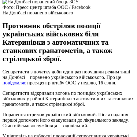
Фото: Пресс-центр штаба ООС / Facebook
На Донбасі поранено військового
Противник обстріляв позиції
українських військових біля
Катеринівки з автоматичних та
станкових гранатометів, а також
стрілецької зброї.
Сепаратисти з початку доби один раз порушили режим тиші
на Донбасі – поранено українського військового. Про це
повідомляє
прес-центр штабу ООС у неділю, 16 січня.
Сепаратисти відкривали вогонь по позиціях українських
військових у районі Катеринівки з автоматичних та станкових
гранатометів, а також стрілецької зброї.
Поранення отримав український військовий. Після надання
першої допомоги його евакуювали до лікувального закладу.
Стан військовослужбовця – задовільний.
У відповідь на озброєні провокації супротивника українські