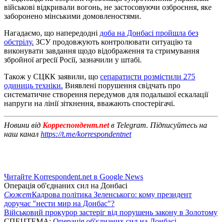
військові відкривали вогонь, не застосовуючи озброєння, яке
заборонено мінськими домовленостями.
Нагадаємо, що напередодні
доба на Донбасі пройшла без
обстрілу.
ЗСУ продовжують контролювати ситуацію та
виконувати завдання щодо відображення та стримування
збройної агресії Росії, зазначили у штабі.
Також у СЦКК заявили, що
сепаратисти розмістили 275
одиниць техніки.
Виявлені порушення свідчать про
систематичне створення передумов для подальшої ескалації
напруги на лінії зіткнення, вважають спостерігачі.
Новини від
Корреспондент.net
в Telegram. Підписуйтесь на
наш канал
https://t.me/korrespondentnet
Читайте Korrespondent.net в Google News
Операція об'єднаних сил на Донбасі
Сюжет
Кадрова політика Зеленського: кому президент
доручає "нести мир на Донбас"?
Військовий прокурор застеріг від порушень закону в Золотому
СПЕЦТЕМА:
Операція об'єднаних сил на Донбасі