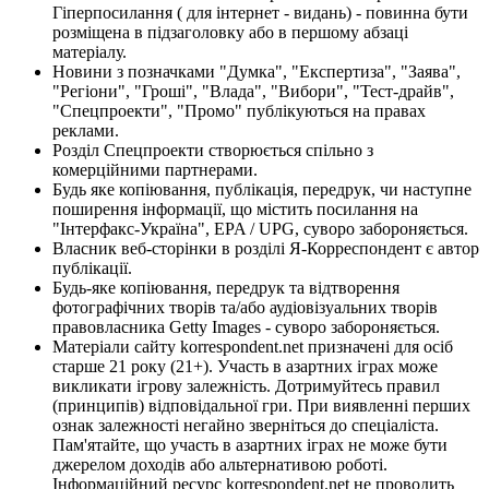
Гіперпосилання ( для інтернет - видань) - повинна бути
розміщена в підзаголовку або в першому абзаці
матеріалу.
Новини з позначками "Думка", "Експертиза", "Заява",
"Регіони", "Гроші", "Влада", "Вибори", "Тест-драйв",
"Спецпроекти", "Промо" публікуються на правах
реклами.
Розділ Спецпроекти створюється спільно з
комерційними партнерами.
Будь яке копіювання, публікація, передрук, чи наступне
поширення інформації, що містить посилання на
"Інтерфакс-Україна", EPA / UPG, суворо забороняється.
Власник веб-сторінки в розділі Я-Корреспондент є автор
публікації.
Будь-яке копіювання, передрук та відтворення
фотографічних творів та/або аудіовізуальних творів
правовласника Getty Images - суворо забороняється.
Матеріали сайту korrespondent.net призначені для осіб
старше 21 року (21+). Участь в азартних іграх може
викликати ігрову залежність. Дотримуйтесь правил
(принципів) відповідальної гри. При виявленні перших
ознак залежності негайно зверніться до спеціаліста.
Пам'ятайте, що участь в азартних іграх не може бути
джерелом доходів або альтернативою роботі.
Інформаційний ресурс korrespondent.net не проводить