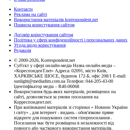
Контакти
Реклама на сайті
Використання матеріалів korrespondent.net
Правила користування сайтом
Договір користування сайтом
Політика у сфері конфіденційності і персональних даних
Угода щодо користування
Редакція
© 2000-2026, Korrespondent.net
Суб'єкт у сфері онлайн-медіа Назва онлайн-медіа –
«КореспонденТ.net» Адреса: 02091, місто Київ,
ХАРКІВСЬКЕ ШОСЕ, будинок 172-Б, офіс 208/1 E-mail:
sunlight@mediadim.com.ua
Телефон: 044-205-43-00
Ідентифікатор медіа – R40-06068
Використання будь-яких матеріалів, розміщених на
сайті, дозволяється за умови посилання на
Корреспондент.net.
При копіюванні матеріалів зі сторінки « Новини України
і світу» , для інтернет - видань - обов'язкове пряме
відкрите для пошукових систем гіперпосилання .
Посилання має бути розміщена в незалежності від
повного або часткового використання матеріалів.