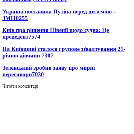
Україна поставила Путіна перед дилемою -
ЗМІ
10255
Київ про рішення Швеції щодо судна: Це
прецедент
7574
На Київщині сталося групове зґвалтування 21-
річної дівчини
7307
Зеленський зробив заяву про мирні
переговори
7030
Читати коментарі