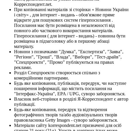
Корреспондент.net.
При копіюванні матеріалів зі сторінки « Новини України
і світу» , для інтернет - видань - обов'язкове пряме
відкрите для пошукових систем гіперпосилання .
Посилання має бути розміщена в незалежності від
повного або часткового використання матеріалів.
Гіперпосилання ( для інтернет - видань) - повинна бути
розміщена в підзаголовку або в першому абзаці
матеріалу.
Новини з позначками "Думка", "Експертиза", "Заява",
"Регіони", "Гроші", "Влада", "Вибори", "Тест-драйв",
"Спецпроекти", "Промо" публікуються на правах
реклами.
Розділ Спецпроекти створюється спільно з
комерційними партнерами.
Будь яке копіювання, публікація, передрук, чи наступне
поширення інформації, що містить посилання на
"Інтерфакс-Україна", EPA / UPG, суворо забороняється.
Власник веб-сторінки в розділі Я-Корреспондент є автор
публікації.
Будь-яке копіювання, передрук та відтворення
фотографічних творів та/або аудіовізуальних творів
правовласника Getty Images - суворо забороняється.
Матеріали сайту korrespondent.net призначені для осіб
старше 21 року (21+). Участь в азартних іграх може