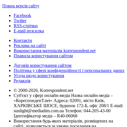
Повна версія сайту
Facebook
Twitter
RSS-стрічки
E-mail розсилка
Контакти
Реклама на сайті
Використання матеріалів korrespondent.net
Правила користування сайтом
Договір користування сайтом
Політика у сфері конфіденційності і персональних даних
Угода щодо користування
Редакція
© 2000-2026, Korrespondent.net
Суб'єкт у сфері онлайн-медіа Назва онлайн-медіа –
«КореспонденТ.net» Адреса: 02091, місто Київ,
ХАРКІВСЬКЕ ШОСЕ, будинок 172-Б, офіс 208/1 E-mail:
sunlight@mediadim.com.ua
Телефон: 044-205-43-00
Ідентифікатор медіа – R40-06068
Використання будь-яких матеріалів, розміщених на
сайті, дозволяється за умови посилання на