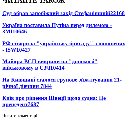
ЧИТАЙТЕ ТАКОЖ
Суд обрав запобіжний захід Стефанішиній
22168
Україна поставила Путіна перед дилемою -
ЗМІ
10646
РФ створила "українську бригаду" з полонених
- ISW
10427
Майора ВСП викрили на "допомозі"
військовому в СЗЧ
10414
На Київщині сталося групове зґвалтування 21-
річної дівчини
7844
Київ про рішення Швеції щодо судна: Це
прецедент
7687
Читати коментарі