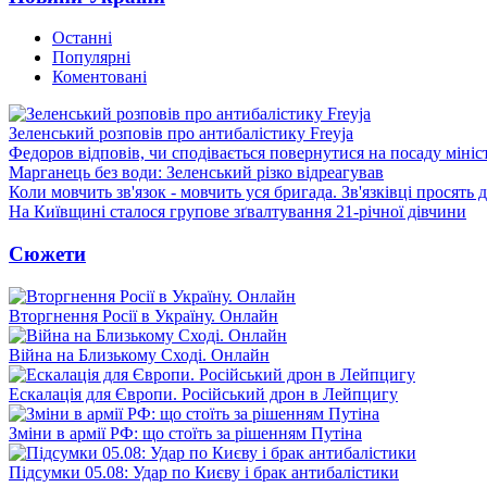
Останні
Популярні
Коментовані
Зеленський розповів про антибалістику Freyja
Федоров відповів, чи сподівається повернутися на посаду міні
Марганець без води: Зеленський різко відреагував
Коли мовчить зв'язок - мовчить уся бригада. Зв'язківці просять
На Київщині сталося групове зґвалтування 21-річної дівчини
Сюжети
Вторгнення Росії в Україну. Онлайн
Війна на Близькому Сході. Онлайн
Ескалація для Європи. Російський дрон в Лейпцигу
Зміни в армії РФ: що стоїть за рішенням Путіна
Підсумки 05.08: Удар по Києву і брак антибалістики