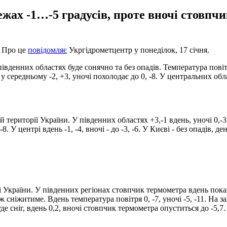
жах -1…-5 градусів, проте вночі стовпч
. Про це
повідомляє
Укргідрометцентр у понеділок, 17 січня.
південних областях буде сонячно та без опадів. Температура повітря
ь у середньому -2, +3, уночі похолодає до 0, -8. У центральних облас
й території України. У південних областях +3,-1 вдень, уночі 0,-3
 -8. У центрі вдень -1, -4, вночі - до -3, -6. У Києві - без опадів, де
ні України. У південних регіонах стовпчик термометра вдень показу
еж сніжитиме. Вдень температура повітря 0, -7, уночі -5, -11. На з
уде сніг, вдень 0,2, вночі стовпчик термометра опуститься до -5,7.