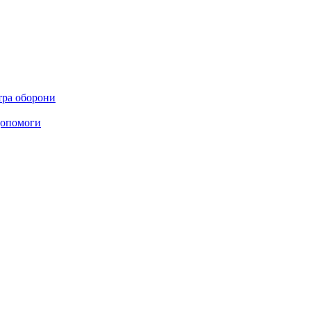
стра оборони
 допомоги