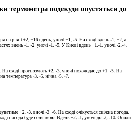
ики термометра подекуди опустяться до
 на рівні +2, +16 вдень, уночі +1, -5. На сході вдень -1, +2, а
тях вдень -1, -2, уночі -1, -5. У Києві вдень +1,-1, уночі -2,-4.
. На сході прогнозують +2, -3, уночі похолодає до +1, -5. На
нна температура -3, -5, нічна -5, -7.
ватиме +2, -3, вночі -3, -6. На сході очікується сніжна погода.
аході погода буде сонячною. Вдень +2, -1, уночі до -2, -10. Опади