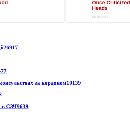
ії
26917
477
 консульствах за кордоном
10139
8
 в СЗЧ
9639