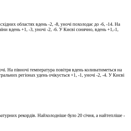
східних областях вдень -2, -8, уночі похолодає до -6, -14. На
їни вдень +1, -3, уночі -2, -6. У Києві сонячно, вдень +1,-1,
вночі. На півночі температура повітря вдень коливатиметься на
нтральних регіонах удень очікується +1, -1, уночі -2, -4. У Києві
ратурних рекордів. Найхолодніше було 20 січня, а найтепліше -