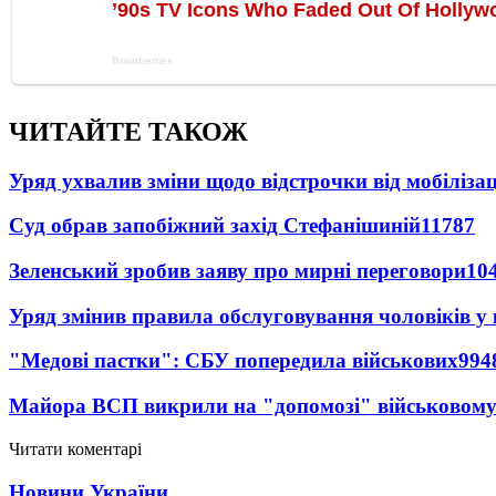
ЧИТАЙТЕ ТАКОЖ
Уряд ухвалив зміни щодо відстрочки від мобілізац
Суд обрав запобіжний захід Стефанішиній
11787
Зеленський зробив заяву про мирні переговори
10
Уряд змінив правила обслуговування чоловіків у
"Медові пастки": СБУ попередила військових
994
Майора ВСП викрили на "допомозі" військовому
Читати коментарі
Новини України