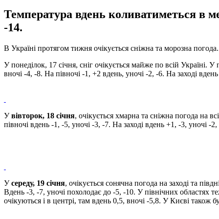
Температура вдень коливатиметься в ме
-14.
В Україні протягом тижня очікується сніжна та морозна погода
У понеділок, 17 січня, сніг очікується майже по всій Україні. У 
вночі -4, -8. На півночі -1, +2 вдень, уночі -2, -6. На заході вден
У
вівторок, 18 січня
, очікується хмарна та сніжна погода на всі
півночі вдень -1, -5, уночі -3, -7. На заході вдень +1, -3, уночі -2,
У
середу, 19 січня
, очікується сонячна погода на заході та півд
Вдень -3, -7, уночі похолодає до -5, -10. У північних областях т
очікуються і в центрі, там вдень 0,5, вночі -5,8. У Києві також б