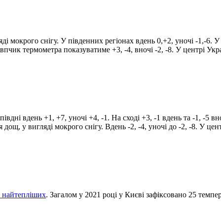
і мокрого снігу. У південних регіонах вдень 0,+2, уночі -1,-6. У 
овпчик термометра показуватиме +3, -4, вночі -2, -8. У центрі Укра
івдні вдень +1, +7, уночі +4, -1. На сході +3, -1 вдень та -1, -5 
ся дощ, у вигляді мокрого снігу. Вдень -2, -4, уночі до -2, -8. У це
із найтепліших
. Загалом у 2021 році у Києві зафіксовано 25 темпе