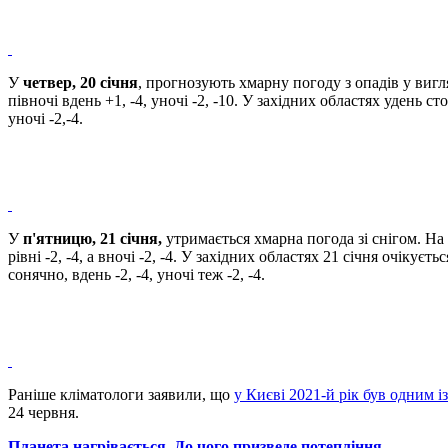
У
четвер, 20 січня
, прогнозують хмарну погоду з опадів у вигляд
півночі вдень +1, -4, уночі -2, -10. У західних областях удень ст
уночі -2,-4.
У
п'ятницю, 21 січня,
утримається хмарна погода зі снігом. На п
рівні -2, -4, а вночі -2, -4. У західних областях 21 січня очікуєть
сонячно, вдень -2, -4, уночі теж -2, -4.
Раніше кліматологи заявили, що
у Києві 2021-й рік був одним 
24 червня.
Планета нагрівається. До чого призведе потепління