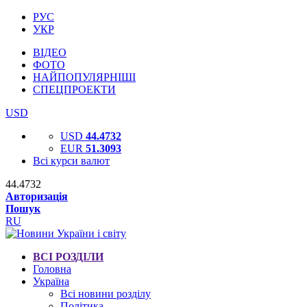
РУС
УКР
ВІДЕО
ФОТО
НАЙПОПУЛЯРНІШІ
СПЕЦПРОЕКТИ
USD
USD
44.4732
EUR
51.3093
Всі курси валют
44.4732
Авторизація
Пошук
RU
ВСІ РОЗДІЛИ
Головна
Україна
Всі новини розділу
Політика