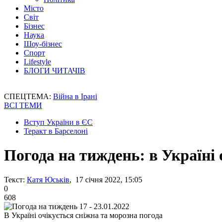
Місто
Світ
Бізнес
Наука
Шоу-бізнес
Спорт
Lifestyle
БЛОГИ ЧИТАЧІВ
СПЕЦТЕМА:
Війна в Ірані
ВСІ ТЕМИ
Вступ України в ЄС
Теракт в Барселоні
Погода на тиждень: в Україні 
Текст:
Катя Юськів
, 17 січня 2022, 15:05
0
608
В Україні очікується сніжна та морозна погода