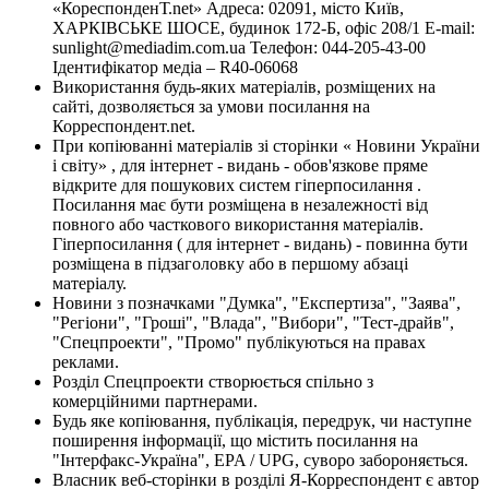
«КореспонденТ.net» Адреса: 02091, місто Київ,
ХАРКІВСЬКЕ ШОСЕ, будинок 172-Б, офіс 208/1 E-mail:
sunlight@mediadim.com.ua
Телефон: 044-205-43-00
Ідентифікатор медіа – R40-06068
Використання будь-яких матеріалів, розміщених на
сайті, дозволяється за умови посилання на
Корреспондент.net.
При копіюванні матеріалів зі сторінки « Новини України
і світу» , для інтернет - видань - обов'язкове пряме
відкрите для пошукових систем гіперпосилання .
Посилання має бути розміщена в незалежності від
повного або часткового використання матеріалів.
Гіперпосилання ( для інтернет - видань) - повинна бути
розміщена в підзаголовку або в першому абзаці
матеріалу.
Новини з позначками "Думка", "Експертиза", "Заява",
"Регіони", "Гроші", "Влада", "Вибори", "Тест-драйв",
"Спецпроекти", "Промо" публікуються на правах
реклами.
Розділ Спецпроекти створюється спільно з
комерційними партнерами.
Будь яке копіювання, публікація, передрук, чи наступне
поширення інформації, що містить посилання на
"Інтерфакс-Україна", EPA / UPG, суворо забороняється.
Власник веб-сторінки в розділі Я-Корреспондент є автор