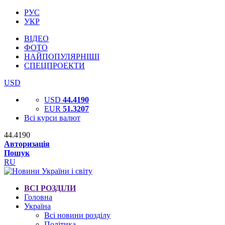
РУС
УКР
ВІДЕО
ФОТО
НАЙПОПУЛЯРНІШІ
СПЕЦПРОЕКТИ
USD
USD
44.4190
EUR
51.3207
Всі курси валют
44.4190
Авторизація
Пошук
RU
ВСІ РОЗДІЛИ
Головна
Україна
Всі новини розділу
Політика