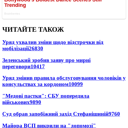
ЧИТАЙТЕ ТАКОЖ
Уряд ухвалив зміни щодо відстрочки від
мобілізації
26830
Зеленський зробив заяву про мирні
переговори
10417
Уряд змінив правила обслуговування чоловіків у
консульствах за кордоном
10099
"Медові пастки": СБУ попередила
військових
9890
Суд обрав запобіжний захід Стефанішиній
9760
Майора ВСП викрили на "допомозі"