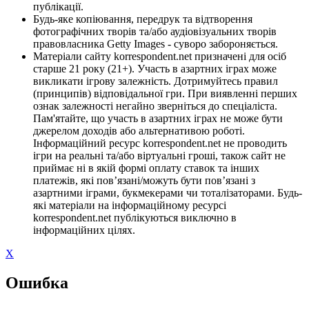
публікації.
Будь-яке копіювання, передрук та відтворення
фотографічних творів та/або аудіовізуальних творів
правовласника Getty Images - суворо забороняється.
Матеріали сайту korrespondent.net призначені для осіб
старше 21 року (21+). Участь в азартних іграх може
викликати ігрову залежність. Дотримуйтесь правил
(принципів) відповідальної гри. При виявленні перших
ознак залежності негайно зверніться до спеціаліста.
Пам'ятайте, що участь в азартних іграх не може бути
джерелом доходів або альтернативою роботі.
Інформаційний ресурс korrespondent.net не проводить
ігри на реальні та/або віртуальні гроші, також сайт не
приймає ні в якій формі оплату ставок та інших
платежів, які пов’язані/можуть бути пов’язані з
азартними іграми, букмекерами чи тоталізаторами. Будь-
які матеріали на інформаційному ресурсі
korrespondent.net публікуються виключно в
інформаційних цілях.
X
Ошибка