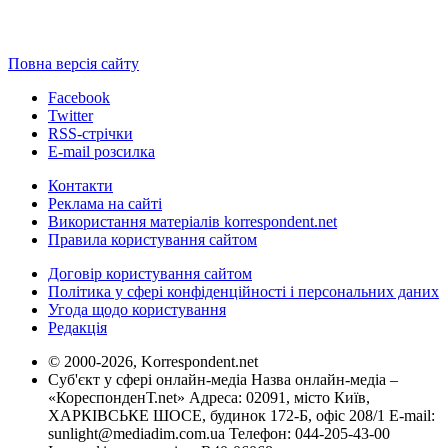
Повна версія сайту
Facebook
Twitter
RSS-стрічки
E-mail розсилка
Контакти
Реклама на сайті
Використання матеріалів korrespondent.net
Правила користування сайтом
Договір користування сайтом
Політика у сфері конфіденційності і персональних даних
Угода щодо користування
Редакція
© 2000-2026, Korrespondent.net
Суб'єкт у сфері онлайн-медіа Назва онлайн-медіа –
«КореспонденТ.net» Адреса: 02091, місто Київ,
ХАРКІВСЬКЕ ШОСЕ, будинок 172-Б, офіс 208/1 E-mail:
sunlight@mediadim.com.ua
Телефон: 044-205-43-00