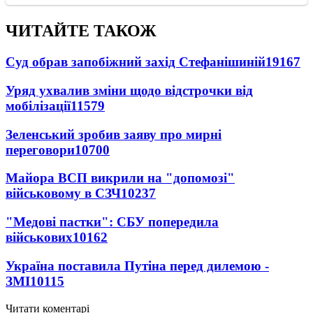
ЧИТАЙТЕ ТАКОЖ
Суд обрав запобіжний захід Стефанішиній
19167
Уряд ухвалив зміни щодо відстрочки від
мобілізації
11579
Зеленський зробив заяву про мирні
переговори
10700
Майора ВСП викрили на "допомозі"
військовому в СЗЧ
10237
"Медові пастки": СБУ попередила
військових
10162
Україна поставила Путіна перед дилемою -
ЗМІ
10115
Читати коментарі