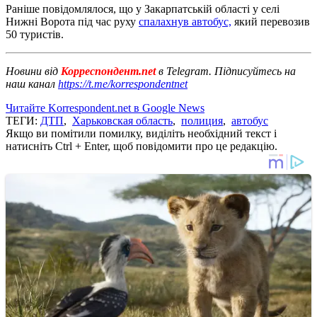
Раніше повідомлялося, що у Закарпатській області у селі
Нижні Ворота під час руху
спалахнув автобус,
який перевозив
50 туристів.
Новини від
Корреспондент.net
в Telegram. Підписуйтесь на
наш канал
https://t.me/korrespondentnet
Читайте Korrespondent.net в Google News
ТЕГИ:
ДТП
,
Харьковская область
,
полиция
,
автобус
Якщо ви помітили помилку, виділіть необхідний текст і
натисніть Ctrl + Enter, щоб повідомити про це редакцію.