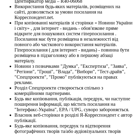
Ідентифікатор медіа – R40-06068
Використання будь-яких матеріалів, розміщених на
сайті, дозволяється за умови посилання на
Корреспондент.net.
При копіюванні матеріалів зі сторінки « Новини України
і світу» , для інтернет - видань - обов'язкове пряме
відкрите для пошукових систем гіперпосилання .
Посилання має бути розміщена в незалежності від
повного або часткового використання матеріалів.
Гіперпосилання ( для інтернет - видань) - повинна бути
розміщена в підзаголовку або в першому абзаці
матеріалу.
Новини з позначками "Думка", "Експертиза", "Заява",
"Регіони", "Гроші", "Влада", "Вибори", "Тест-драйв",
"Спецпроекти", "Промо" публікуються на правах
реклами.
Розділ Спецпроекти створюється спільно з
комерційними партнерами.
Будь яке копіювання, публікація, передрук, чи наступне
поширення інформації, що містить посилання на
"Інтерфакс-Україна", EPA / UPG, суворо забороняється.
Власник веб-сторінки в розділі Я-Корреспондент є автор
публікації.
Будь-яке копіювання, передрук та відтворення
фотографічних творів та/або аудіовізуальних творів