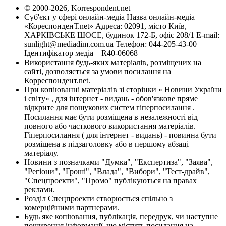
© 2000-2026, Korrespondent.net
Суб'єкт у сфері онлайн-медіа Назва онлайн-медіа –
«КореспонденТ.net» Адреса: 02091, місто Київ,
ХАРКІВСЬКЕ ШОСЕ, будинок 172-Б, офіс 208/1 E-mail:
sunlight@mediadim.com.ua
Телефон: 044-205-43-00
Ідентифікатор медіа – R40-06068
Використання будь-яких матеріалів, розміщених на
сайті, дозволяється за умови посилання на
Корреспондент.net.
При копіюванні матеріалів зі сторінки « Новини України
і світу» , для інтернет - видань - обов'язкове пряме
відкрите для пошукових систем гіперпосилання .
Посилання має бути розміщена в незалежності від
повного або часткового використання матеріалів.
Гіперпосилання ( для інтернет - видань) - повинна бути
розміщена в підзаголовку або в першому абзаці
матеріалу.
Новини з позначками "Думка", "Експертиза", "Заява",
"Регіони", "Гроші", "Влада", "Вибори", "Тест-драйв",
"Спецпроекти", "Промо" публікуються на правах
реклами.
Розділ Спецпроекти створюється спільно з
комерційними партнерами.
Будь яке копіювання, публікація, передрук, чи наступне
поширення інформації, що містить посилання на