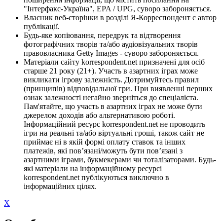
"Інтерфакс-Україна", EPA / UPG, суворо забороняється.
Власник веб-сторінки в розділі Я-Корреспондент є автор
публікації.
Будь-яке копіювання, передрук та відтворення
фотографічних творів та/або аудіовізуальних творів
правовласника Getty Images - суворо забороняється.
Матеріали сайту korrespondent.net призначені для осіб
старше 21 року (21+). Участь в азартних іграх може
викликати ігрову залежність. Дотримуйтесь правил
(принципів) відповідальної гри. При виявленні перших
ознак залежності негайно зверніться до спеціаліста.
Пам'ятайте, що участь в азартних іграх не може бути
джерелом доходів або альтернативою роботі.
Інформаційний ресурс korrespondent.net не проводить
ігри на реальні та/або віртуальні гроші, також сайт не
приймає ні в якій формі оплату ставок та інших
платежів, які пов’язані/можуть бути пов’язані з
азартними іграми, букмекерами чи тоталізаторами. Будь-
які матеріали на інформаційному ресурсі
korrespondent.net публікуються виключно в
інформаційних цілях.
X