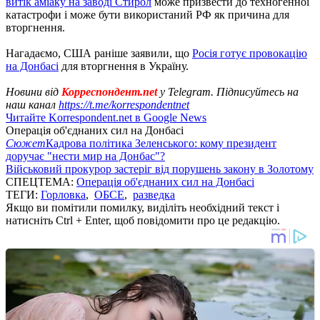
витік аміаку на заводі Стирол
може призвести до техногенної
катастрофи і може бути використаний РФ як причина для
вторгнення.
Нагадаємо, США раніше заявили, що
Росія готує провокацію
на Донбасі
для вторгнення в Україну.
Новини від
Корреспондент.net
у Telegram. Підписуйтесь на
наш канал
https://t.me/korrespondentnet
Читайте Korrespondent.net в Google News
Операція об'єднаних сил на Донбасі
Сюжет
Кадрова політика Зеленського: кому президент
доручає "нести мир на Донбас"?
Військовий прокурор застеріг від порушень закону в Золотому
СПЕЦТЕМА:
Операція об'єднаних сил на Донбасі
ТЕГИ:
Горловка
,
ОБСЕ
,
разведка
Якщо ви помітили помилку, виділіть необхідний текст і
натисніть Ctrl + Enter, щоб повідомити про це редакцію.