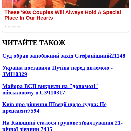
ЧИТАЙТЕ ТАКОЖ
Суд обрав запобіжний захід Стефанішиній
21148
Україна поставила Путіна перед дилемою -
ЗМІ
10329
Майора ВСП викрили на "допомозі"
військовому в СЗЧ
10317
Київ про рішення Швеції щодо судна: Це
прецедент
7594
На Київщині сталося групове зґвалтування 21-
річної дівчини
7435