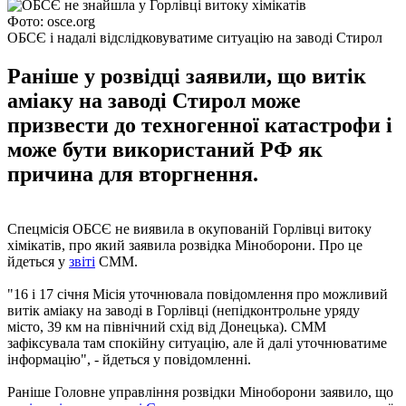
Фото: osce.org
ОБСЄ і надалі відслідковуватиме ситуацію на заводі Стирол
Раніше у розвідці заявили, що витік
аміаку на заводі Стирол може
призвести до техногенної катастрофи і
може бути використаний РФ як
причина для вторгнення.
Спецмісія ОБСЄ не виявила в окупованій Горлівці витоку
хімікатів, про який заявила розвідка Міноборони. Про це
йдеться у
звіті
СММ.
"16 і 17 січня Місія уточнювала повідомлення про можливий
витік аміаку на заводі в Горлівці (непідконтрольне уряду
місто, 39 км на північний схід від Донецька). СММ
зафіксувала там спокійну ситуацію, але й далі уточнюватиме
інформацію", - йдеться у повідомленні.
Раніше Головне управління розвідки Міноборони заявило, що