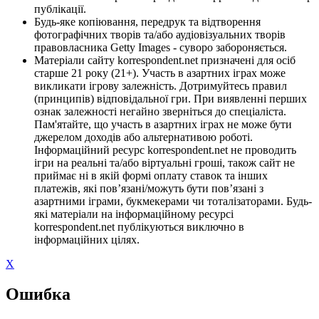
публікації.
Будь-яке копіювання, передрук та відтворення
фотографічних творів та/або аудіовізуальних творів
правовласника Getty Images - суворо забороняється.
Матеріали сайту korrespondent.net призначені для осіб
старше 21 року (21+). Участь в азартних іграх може
викликати ігрову залежність. Дотримуйтесь правил
(принципів) відповідальної гри. При виявленні перших
ознак залежності негайно зверніться до спеціаліста.
Пам'ятайте, що участь в азартних іграх не може бути
джерелом доходів або альтернативою роботі.
Інформаційний ресурс korrespondent.net не проводить
ігри на реальні та/або віртуальні гроші, також сайт не
приймає ні в якій формі оплату ставок та інших
платежів, які пов’язані/можуть бути пов’язані з
азартними іграми, букмекерами чи тоталізаторами. Будь-
які матеріали на інформаційному ресурсі
korrespondent.net публікуються виключно в
інформаційних цілях.
X
Ошибка