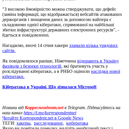
"З високою ймовірністю можна стверджувати, що дефейс
(заміна інформації, що відображається) вебсайтів атакованих
держорганів і знищення даних за допомогою вайпера є
складовими однієї кібератаки, спрямованої на найбільші
збитки інфраструктурі державних електронних ресурсів", -
йдеться в повідомленні.
Нагадаємо, вночі 14 січня хакери
зламали кілька урядових
сайтів.
Як повідомлялося раніше, Німеччина
відправить в Україну
фахівців з безпеки технологій
, які братимуть участь у
розслідуванні кібератаки, а в РНБО оцінили
наслідки нової
кібератаки.
Кібератака в Україні. Що дізналася Microsoft
Новини від
Корреспондент.net
в Telegram. Підписуйтесь на
наш канал
https://t.me/korrespondentnet
Читайте Korrespondent.net в Google News
ТЕГИ:
хакеры
,
расследование
,
кибератака
Якщо ви помітили помилку, виділіть необхідний текст і