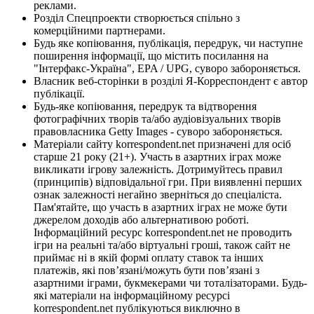
реклами.
Розділ Спецпроекти створюється спільно з
комерційними партнерами.
Будь яке копіювання, публікація, передрук, чи наступне
поширення інформації, що містить посилання на
"Інтерфакс-Україна", EPA / UPG, суворо забороняється.
Власник веб-сторінки в розділі Я-Корреспондент є автор
публікації.
Будь-яке копіювання, передрук та відтворення
фотографічних творів та/або аудіовізуальних творів
правовласника Getty Images - суворо забороняється.
Матеріали сайту korrespondent.net призначені для осіб
старше 21 року (21+). Участь в азартних іграх може
викликати ігрову залежність. Дотримуйтесь правил
(принципів) відповідальної гри. При виявленні перших
ознак залежності негайно зверніться до спеціаліста.
Пам'ятайте, що участь в азартних іграх не може бути
джерелом доходів або альтернативою роботі.
Інформаційний ресурс korrespondent.net не проводить
ігри на реальні та/або віртуальні гроші, також сайт не
приймає ні в якій формі оплату ставок та інших
платежів, які пов’язані/можуть бути пов’язані з
азартними іграми, букмекерами чи тоталізаторами. Будь-
які матеріали на інформаційному ресурсі
korrespondent.net публікуються виключно в