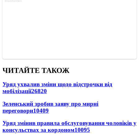
ЧИТАЙТЕ ТАКОЖ
Уряд ухвалив зміни щодо відстрочки від
мобілізації
26820
Зеленський зробив заяву про мирні
переговори
10409
Уряд змінив правила обслуговування чоловіків у
консульствах за кордоном
10095