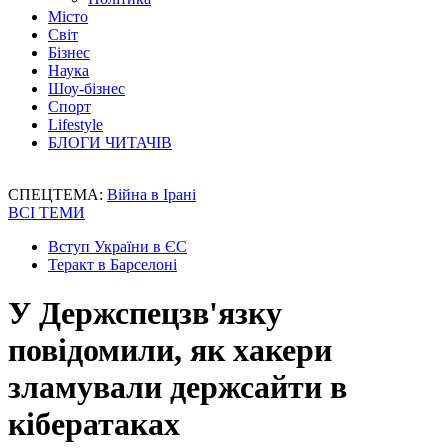
Місто
Світ
Бізнес
Наука
Шоу-бізнес
Спорт
Lifestyle
БЛОГИ ЧИТАЧІВ
СПЕЦТЕМА:
Війна в Ірані
ВСІ ТЕМИ
Вступ України в ЄС
Теракт в Барселоні
У Держспецзв'язку
повідомили, як хакери
зламували держсайти в
кібератаках