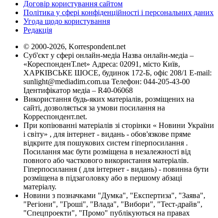
Договір користування сайтом
Політика у сфері конфіденційності і персональних даних
Угода щодо користування
Редакція
© 2000-2026, Korrespondent.net
Суб'єкт у сфері онлайн-медіа Назва онлайн-медіа –
«КореспонденТ.net» Адреса: 02091, місто Київ,
ХАРКІВСЬКЕ ШОСЕ, будинок 172-Б, офіс 208/1 E-mail:
sunlight@mediadim.com.ua
Телефон: 044-205-43-00
Ідентифікатор медіа – R40-06068
Використання будь-яких матеріалів, розміщених на
сайті, дозволяється за умови посилання на
Корреспондент.net.
При копіюванні матеріалів зі сторінки « Новини України
і світу» , для інтернет - видань - обов'язкове пряме
відкрите для пошукових систем гіперпосилання .
Посилання має бути розміщена в незалежності від
повного або часткового використання матеріалів.
Гіперпосилання ( для інтернет - видань) - повинна бути
розміщена в підзаголовку або в першому абзаці
матеріалу.
Новини з позначками "Думка", "Експертиза", "Заява",
"Регіони", "Гроші", "Влада", "Вибори", "Тест-драйв",
"Спецпроекти", "Промо" публікуються на правах