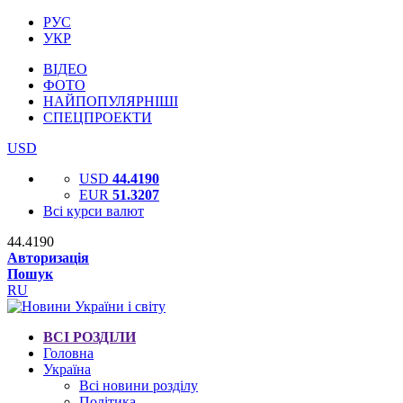
РУС
УКР
ВІДЕО
ФОТО
НАЙПОПУЛЯРНІШІ
СПЕЦПРОЕКТИ
USD
USD
44.4190
EUR
51.3207
Всі курси валют
44.4190
Авторизація
Пошук
RU
ВСІ РОЗДІЛИ
Головна
Україна
Всі новини розділу
Політика