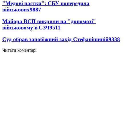
"Медові пастки": СБУ попередила
військових
9887
Майора ВСП викрили на "допомозі"
військовому в СЗЧ
9511
Суд обрав запобіжний захід Стефанішиній
9338
Читати коментарі