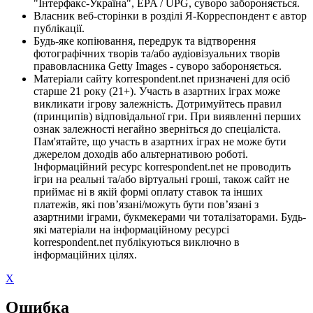
"Інтерфакс-Україна", EPA / UPG, суворо забороняється.
Власник веб-сторінки в розділі Я-Корреспондент є автор
публікації.
Будь-яке копіювання, передрук та відтворення
фотографічних творів та/або аудіовізуальних творів
правовласника Getty Images - суворо забороняється.
Матеріали сайту korrespondent.net призначені для осіб
старше 21 року (21+). Участь в азартних іграх може
викликати ігрову залежність. Дотримуйтесь правил
(принципів) відповідальної гри. При виявленні перших
ознак залежності негайно зверніться до спеціаліста.
Пам'ятайте, що участь в азартних іграх не може бути
джерелом доходів або альтернативою роботі.
Інформаційний ресурс korrespondent.net не проводить
ігри на реальні та/або віртуальні гроші, також сайт не
приймає ні в якій формі оплату ставок та інших
платежів, які пов’язані/можуть бути пов’язані з
азартними іграми, букмекерами чи тоталізаторами. Будь-
які матеріали на інформаційному ресурсі
korrespondent.net публікуються виключно в
інформаційних цілях.
X
Ошибка