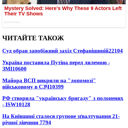
ЧИТАЙТЕ ТАКОЖ
Суд обрав запобіжний захід Стефанішиній
22104
Україна поставила Путіна перед дилемою -
ЗМІ
10600
Майора ВСП викрили на "допомозі"
військовому в СЗЧ
10399
РФ створила "українську бригаду" з полонених
- ISW
10128
На Київщині сталося групове зґвалтування 21-
річної дівчини
7794