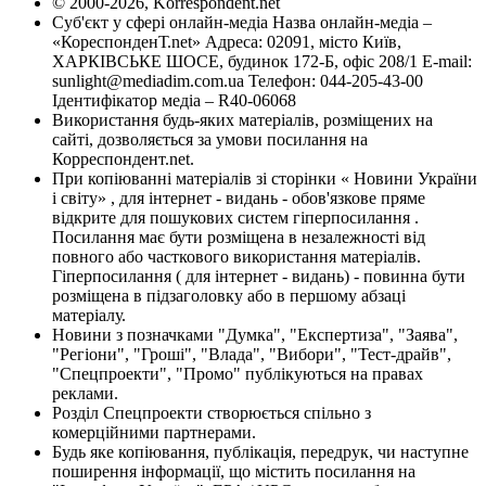
© 2000-2026, Korrespondent.net
Суб'єкт у сфері онлайн-медіа Назва онлайн-медіа –
«КореспонденТ.net» Адреса: 02091, місто Київ,
ХАРКІВСЬКЕ ШОСЕ, будинок 172-Б, офіс 208/1 E-mail:
sunlight@mediadim.com.ua
Телефон: 044-205-43-00
Ідентифікатор медіа – R40-06068
Використання будь-яких матеріалів, розміщених на
сайті, дозволяється за умови посилання на
Корреспондент.net.
При копіюванні матеріалів зі сторінки « Новини України
і світу» , для інтернет - видань - обов'язкове пряме
відкрите для пошукових систем гіперпосилання .
Посилання має бути розміщена в незалежності від
повного або часткового використання матеріалів.
Гіперпосилання ( для інтернет - видань) - повинна бути
розміщена в підзаголовку або в першому абзаці
матеріалу.
Новини з позначками "Думка", "Експертиза", "Заява",
"Регіони", "Гроші", "Влада", "Вибори", "Тест-драйв",
"Спецпроекти", "Промо" публікуються на правах
реклами.
Розділ Спецпроекти створюється спільно з
комерційними партнерами.
Будь яке копіювання, публікація, передрук, чи наступне
поширення інформації, що містить посилання на