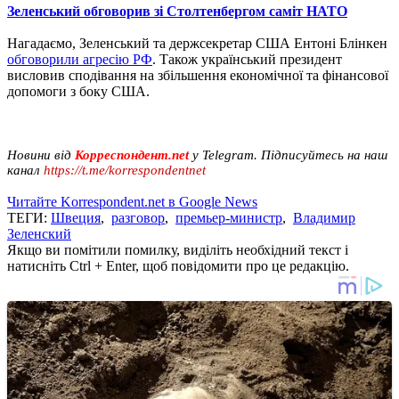
Зеленський обговорив зі Столтенбергом саміт НАТО
Нагадаємо, Зеленський та держсекретар США Ентоні Блінкен
обговорили агресію РФ
. Також український президент
висловив сподівання на збільшення економічної та фінансової
допомоги з боку США.
Новини від
Корреспондент.net
у Telegram. Підписуйтесь на наш
канал
https://t.me/korrespondentnet
Читайте Korrespondent.net в Google News
ТЕГИ:
Швеция
,
разговор
,
премьер-министр
,
Владимир
Зеленский
Якщо ви помітили помилку, виділіть необхідний текст і
натисніть Ctrl + Enter, щоб повідомити про це редакцію.