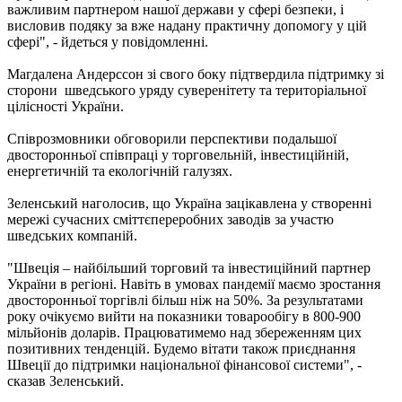
важливим партнером нашої держави у сфері безпеки, і
висловив подяку за вже надану практичну допомогу у цій
сфері", - йдеться у повідомленні.
Магдалена Андерссон зі свого боку підтвердила підтримку зі
сторони шведського уряду суверенітету та територіальної
цілісності України.
Співрозмовники обговорили перспективи подальшої
двосторонньої співпраці у торговельній, інвестиційній,
енергетичній та екологічній галузях.
Зеленський наголосив, що Україна зацікавлена ​​у створенні
мережі сучасних сміттєпереробних заводів за участю
шведських компаній.
"Швеція – найбільший торговий та інвестиційний партнер
України в регіоні. Навіть в умовах пандемії маємо зростання
двосторонньої торгівлі більш ніж на 50%. За результатами
року очікуємо вийти на показники товарообігу в 800-900
мільйонів доларів. Працюватимемо над збереженням цих
позитивних тенденцій. Будемо вітати також приєднання
Швеції до підтримки національної фінансової системи", -
сказав Зеленський.