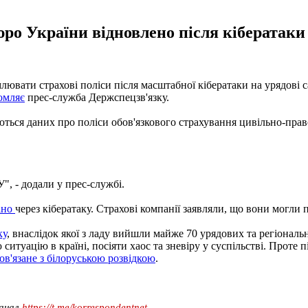
ро України відновлено після кібератаки 
лювати страхові поліси після масштабної кібератаки на урядові 
омляє
прес-служба Держспецзв'язку.
ться даних про поліси обов'язкового страхування цивільно-прав
, - додали у прес-службі.
ано
через кібератаку. Страхові компанії заявляли, що вони могли
ку
, внаслідок якої з ладу вийшли майже 70 урядових та регіонал
ю ситуацію в країні, посіяти хаос та зневіру у суспільстві. Прот
ов'язане з білоруською розвідкою
.
канал
https://t.me/korrespondentnet