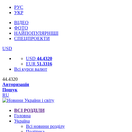
РУС
УКР
ВІДЕО
ФОТО
НАЙПОПУЛЯРНІШІ
СПЕЦПРОЕКТИ
USD
USD
44.4320
EUR
51.3316
Всі курси валют
44.4320
Авторизація
Пошук
RU
ВСІ РОЗДІЛИ
Головна
Україна
Всі новини розділу
Політика