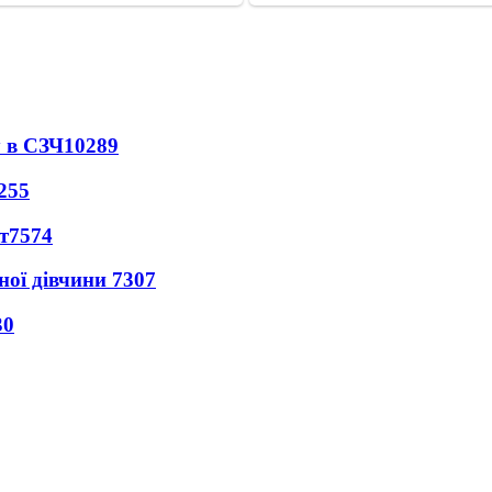
 в СЗЧ
10289
255
т
7574
ної дівчини
7307
30