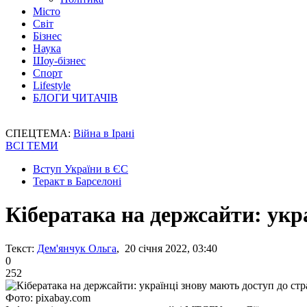
Місто
Світ
Бізнес
Наука
Шоу-бізнес
Спорт
Lifestyle
БЛОГИ ЧИТАЧІВ
СПЕЦТЕМА:
Війна в Ірані
ВСІ ТЕМИ
Вступ України в ЄС
Теракт в Барселоні
Кібератака на держсайти: укра
Текст:
Дем'янчук Ольга
, 20 січня 2022, 03:40
0
252
Фото: pixabay.com