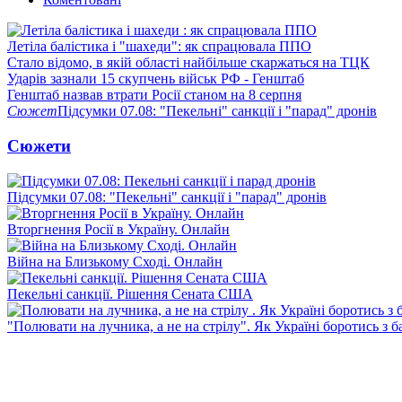
Летіла балістика і "шахеди": як спрацювала ППО
Стало відомо, в якій області найбільше скаржаться на ТЦК
Ударів зазнали 15 скупчень військ РФ - Генштаб
Генштаб назвав втрати Росії станом на 8 серпня
Сюжет
Підсумки 07.08: "Пекельні" санкції і "парад" дронів
Сюжети
Підсумки 07.08: "Пекельні" санкції і "парад" дронів
Вторгнення Росії в Україну. Онлайн
Війна на Близькому Сході. Онлайн
Пекельні санкції. Рішення Сената США
"Полювати на лучника, а не на стрілу". Як Україні боротись з 