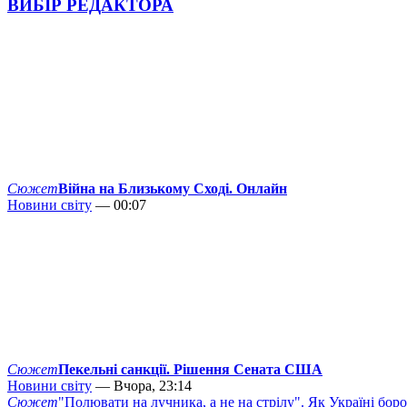
ВИБІР РЕДАКТОРА
Сюжет
Війна на Близькому Сході. Онлайн
Новини світу
— 00:07
Сюжет
Пекельні санкції. Рішення Сената США
Новини світу
— Вчора, 23:14
Сюжет
"Полювати на лучника, а не на стрілу". Як Україні бор