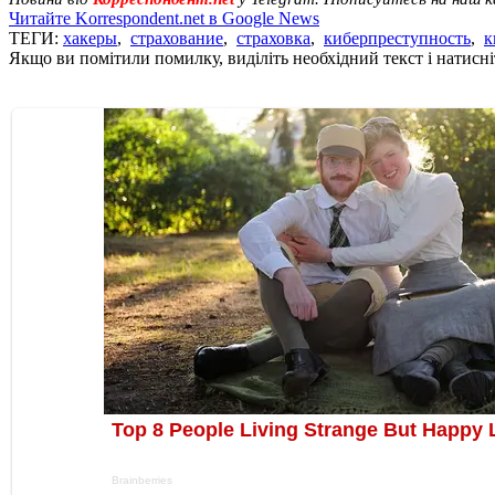
Читайте Korrespondent.net в Google News
ТЕГИ:
хакеры
,
страхование
,
страховка
,
киберпреступность
,
к
Якщо ви помітили помилку, виділіть необхідний текст і натисніт