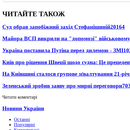
ЧИТАЙТЕ ТАКОЖ
Суд обрав запобіжний захід Стефанішиній
20164
Майора ВСП викрили на "допомозі" військовому
Україна поставила Путіна перед дилемою - ЗМІ
10
Київ про рішення Швеції щодо судна: Це прецеден
На Київщині сталося групове зґвалтування 21-річ
Зеленський зробив заяву про мирні переговори
70
Читати коментарі
Новини України
Останні
Популярні
Коментовані