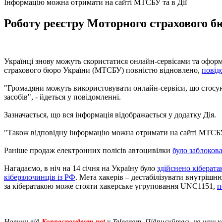
Інформацію можна отримати на сайті МТСБУ та в Дії
Роботу реєстру Моторного страхового бю
Українці знову можуть скористатися онлайн-сервісами та оформ
страхового бюро України (МТСБУ) повністю відновлено,
повід
"Громадяни можуть використовувати онлайн-сервіси, що стосую
засобів", - йдеться у повідомленні.
Зазначається, що вся інформація відображається у додатку Дія.
"Також відповідну інформацію можна отримати на сайті МТСБУ"
Раніше продаж електронних полісів автоцивілки
було заблоков
Нагадаємо, в ніч на 14 січня на Україну було
здійснено кіберата
кіберзлочинців із РФ
. Мета хакерів – дестабілізувати внутрішн
за кібератакою може стояти хакерське угруповання UNC1151,
п
Новини від
Корреспондент.net
у Telegram. Підписуйтесь на наш 