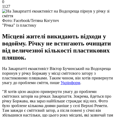
0
1127
Фото: Facebook/Тетяна Когутич
"Річка" із пластику
Місцеві жителі викидають відходи у
водойму. Річку не встигають очищати
від величезної кількості пластикових
пляшок.
На Закарпатті екоактивіст Віктор Бучинський на Водохреща
поринув у річку Боржаву у місці сміттєвого затору з
пластиковими пляшками. Таким чином, він хотів привернути
увагу до проблеми сміття, пише
Укрінформ
.
"Я хотів цією акцією привернути увагу до проблеми
сміттєвих заторів на річках Закарпаття. Зокрема, йдеться про
річку Боржава, яка зараз найбільше страждає від них. Фото
було зроблене кількома днями раніше у селі Верхні Ремети.
Там завжди є сміттєвий затор, а після повені у січні він
збільшився настільки, що цього року місцеві, які зазвичай там