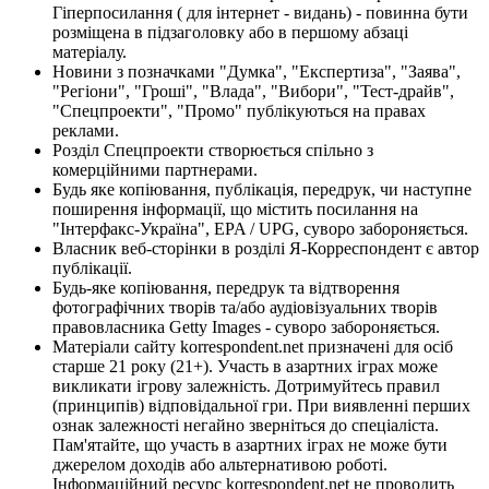
Гіперпосилання ( для інтернет - видань) - повинна бути
розміщена в підзаголовку або в першому абзаці
матеріалу.
Новини з позначками "Думка", "Експертиза", "Заява",
"Регіони", "Гроші", "Влада", "Вибори", "Тест-драйв",
"Спецпроекти", "Промо" публікуються на правах
реклами.
Розділ Спецпроекти створюється спільно з
комерційними партнерами.
Будь яке копіювання, публікація, передрук, чи наступне
поширення інформації, що містить посилання на
"Інтерфакс-Україна", EPA / UPG, суворо забороняється.
Власник веб-сторінки в розділі Я-Корреспондент є автор
публікації.
Будь-яке копіювання, передрук та відтворення
фотографічних творів та/або аудіовізуальних творів
правовласника Getty Images - суворо забороняється.
Матеріали сайту korrespondent.net призначені для осіб
старше 21 року (21+). Участь в азартних іграх може
викликати ігрову залежність. Дотримуйтесь правил
(принципів) відповідальної гри. При виявленні перших
ознак залежності негайно зверніться до спеціаліста.
Пам'ятайте, що участь в азартних іграх не може бути
джерелом доходів або альтернативою роботі.
Інформаційний ресурс korrespondent.net не проводить