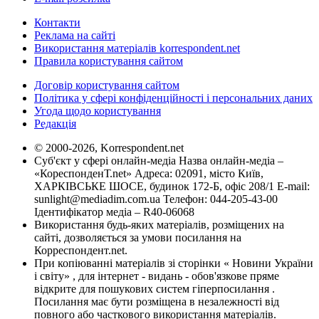
Контакти
Реклама на сайті
Використання матеріалів korrespondent.net
Правила користування сайтом
Договір користування сайтом
Політика у сфері конфіденційності і персональних даних
Угода щодо користування
Редакція
© 2000-2026, Korrespondent.net
Суб'єкт у сфері онлайн-медіа Назва онлайн-медіа –
«КореспонденТ.net» Адреса: 02091, місто Київ,
ХАРКІВСЬКЕ ШОСЕ, будинок 172-Б, офіс 208/1 E-mail:
sunlight@mediadim.com.ua
Телефон: 044-205-43-00
Ідентифікатор медіа – R40-06068
Використання будь-яких матеріалів, розміщених на
сайті, дозволяється за умови посилання на
Корреспондент.net.
При копіюванні матеріалів зі сторінки « Новини України
і світу» , для інтернет - видань - обов'язкове пряме
відкрите для пошукових систем гіперпосилання .
Посилання має бути розміщена в незалежності від
повного або часткового використання матеріалів.