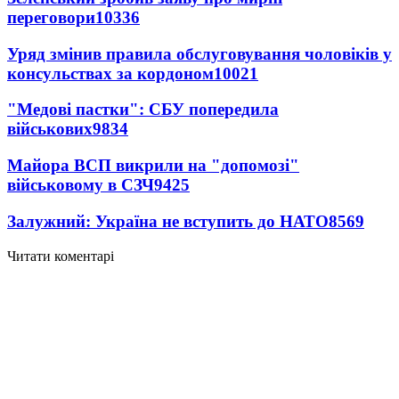
переговори
10336
Уряд змінив правила обслуговування чоловіків у
консульствах за кордоном
10021
"Медові пастки": СБУ попередила
військових
9834
Майора ВСП викрили на "допомозі"
військовому в СЗЧ
9425
Залужний: Україна не вступить до НАТО
8569
Читати коментарі