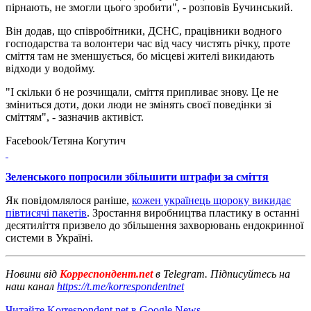
пірнають, не змогли цього зробити", - розповів Бучинський.
Він додав, що співробітники, ДСНС, працівники водного
господарства та волонтери час від часу чистять річку, проте
сміття там не зменшується, бо місцеві жителі викидають
відходи у водойму.
"І скільки б не розчищали, сміття припливає знову. Це не
зміниться доти, доки люди не змінять своєї поведінки зі
сміттям", - зазначив активіст.
Facebook/Тетяна Когутич
Зеленського попросили збільшити штрафи за сміття
Як повідомлялося раніше,
кожен українець щороку викидає
півтисячі пакетів
. Зростання виробництва пластику в останні
десятиліття призвело до збільшення захворювань ендокринної
системи в Україні.
Новини від
Корреспондент.net
в Telegram. Підписуйтесь на
наш канал
https://t.me/korrespondentnet
Читайте Korrespondent.net в Google News