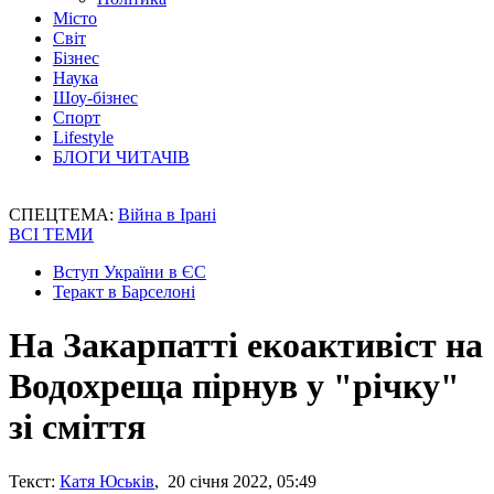
Місто
Світ
Бізнес
Наука
Шоу-бізнес
Спорт
Lifestyle
БЛОГИ ЧИТАЧІВ
СПЕЦТЕМА:
Війна в Ірані
ВСІ ТЕМИ
Вступ України в ЄС
Теракт в Барселоні
На Закарпатті екоактивіст на
Водохреща пірнув у "річку"
зі сміття
Текст:
Катя Юськів
, 20 січня 2022, 05:49