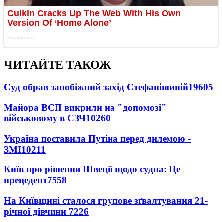
ЧИТАЙТЕ ТАКОЖ
Суд обрав запобіжний захід Стефанішиній
19605
Майора ВСП викрили на "допомозі"
військовому в СЗЧ
10260
Україна поставила Путіна перед дилемою -
ЗМІ
10211
Київ про рішення Швеції щодо судна: Це
прецедент
7558
На Київщині сталося групове зґвалтування 21-
річної дівчини
7226