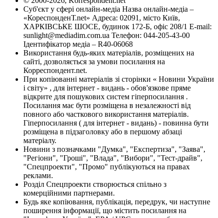
© 2000-2026, Korrespondent.net
Суб'єкт у сфері онлайн-медіа Назва онлайн-медіа –
«КореспонденТ.net» Адреса: 02091, місто Київ,
ХАРКІВСЬКЕ ШОСЕ, будинок 172-Б, офіс 208/1 E-mail:
sunlight@mediadim.com.ua
Телефон: 044-205-43-00
Ідентифікатор медіа – R40-06068
Використання будь-яких матеріалів, розміщених на
сайті, дозволяється за умови посилання на
Корреспондент.net.
При копіюванні матеріалів зі сторінки « Новини України
і світу» , для інтернет - видань - обов'язкове пряме
відкрите для пошукових систем гіперпосилання .
Посилання має бути розміщена в незалежності від
повного або часткового використання матеріалів.
Гіперпосилання ( для інтернет - видань) - повинна бути
розміщена в підзаголовку або в першому абзаці
матеріалу.
Новини з позначками "Думка", "Експертиза", "Заява",
"Регіони", "Гроші", "Влада", "Вибори", "Тест-драйв",
"Спецпроекти", "Промо" публікуються на правах
реклами.
Розділ Спецпроекти створюється спільно з
комерційними партнерами.
Будь яке копіювання, публікація, передрук, чи наступне
поширення інформації, що містить посилання на