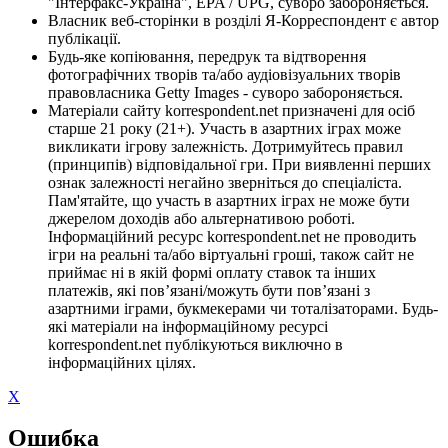
"Інтерфакс-Україна", EPA / UPG, суворо забороняється.
Власник веб-сторінки в розділі Я-Корреспондент є автор
публікації.
Будь-яке копіювання, передрук та відтворення
фотографічних творів та/або аудіовізуальних творів
правовласника Getty Images - суворо забороняється.
Матеріали сайту korrespondent.net призначені для осіб
старше 21 року (21+). Участь в азартних іграх може
викликати ігрову залежність. Дотримуйтесь правил
(принципів) відповідальної гри. При виявленні перших
ознак залежності негайно зверніться до спеціаліста.
Пам'ятайте, що участь в азартних іграх не може бути
джерелом доходів або альтернативою роботі.
Інформаційний ресурс korrespondent.net не проводить
ігри на реальні та/або віртуальні гроші, також сайт не
приймає ні в якій формі оплату ставок та інших
платежів, які пов’язані/можуть бути пов’язані з
азартними іграми, букмекерами чи тоталізаторами. Будь-
які матеріали на інформаційному ресурсі
korrespondent.net публікуються виключно в
інформаційних цілях.
X
Ошибка