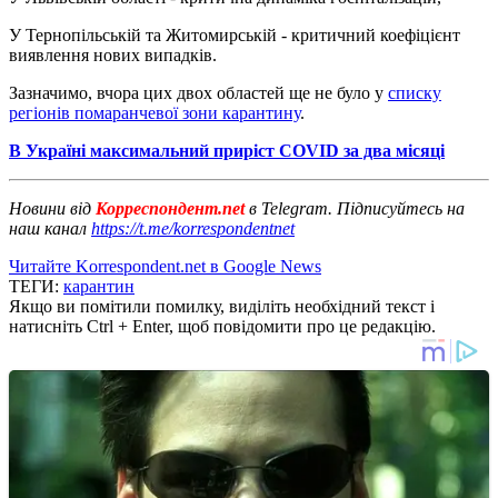
У Тернопільській та Житомирській - критичний коефіцієнт
виявлення нових випадків.
Зазначимо, вчора цих двох областей ще не було у
списку
регіонів помаранчевої зони карантину
.
В Україні максимальний приріст COVID за два місяці
Новини від
Корреспондент.net
в Telegram. Підписуйтесь на
наш канал
https://t.me/korrespondentnet
Читайте Korrespondent.net в Google News
ТЕГИ:
карантин
Якщо ви помітили помилку, виділіть необхідний текст і
натисніть Ctrl + Enter, щоб повідомити про це редакцію.