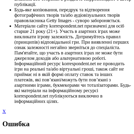
публікації.
Будь-яке копіювання, передрук та відтворення
фотографічних творів та/або аудіовізуальних творів
правовласника Getty Images - суворо забороняється.
Матеріали сайту korrespondent.net призначені для осіб
старше 21 року (21+). Участь в азартних іграх може
викликати ігрову залежність. Дотримуйтесь правил
(принципів) відповідальної гри. При виявленні перших
ознак залежності негайно зверніться до спеціаліста.
Пам'ятайте, що участь в азартних іграх не може бути
джерелом доходів або альтернативою роботі.
Інформаційний ресурс korrespondent.net не проводить
ігри на реальні та/або віртуальні гроші, також сайт не
приймає ні в якій формі оплату ставок та інших
платежів, які пов’язані/можуть бути пов’язані з
азартними іграми, букмекерами чи тоталізаторами. Будь-
які матеріали на інформаційному ресурсі
korrespondent.net публікуються виключно в
інформаційних цілях.
X
Ошибка