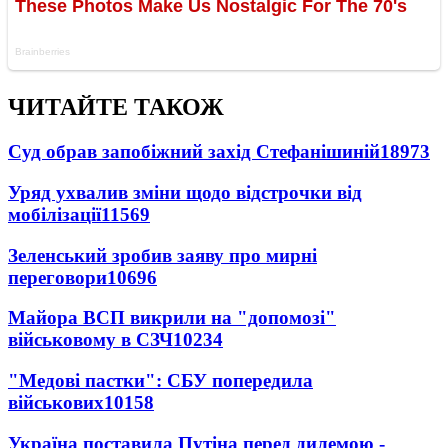
ЧИТАЙТЕ ТАКОЖ
Суд обрав запобіжний захід Стефанішиній
18973
Уряд ухвалив зміни щодо відстрочки від
мобілізації
11569
Зеленський зробив заяву про мирні
переговори
10696
Майора ВСП викрили на "допомозі"
військовому в СЗЧ
10234
"Медові пастки": СБУ попередила
військових
10158
Україна поставила Путіна перед дилемою -