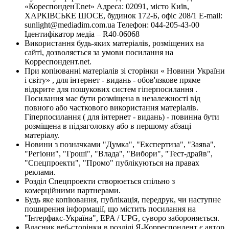
«КореспонденТ.net» Адреса: 02091, місто Київ,
ХАРКІВСЬКЕ ШОСЕ, будинок 172-Б, офіс 208/1 E-mail:
sunlight@mediadim.com.ua
Телефон: 044-205-43-00
Ідентифікатор медіа – R40-06068
Використання будь-яких матеріалів, розміщених на
сайті, дозволяється за умови посилання на
Корреспондент.net.
При копіюванні матеріалів зі сторінки « Новини України
і світу» , для інтернет - видань - обов'язкове пряме
відкрите для пошукових систем гіперпосилання .
Посилання має бути розміщена в незалежності від
повного або часткового використання матеріалів.
Гіперпосилання ( для інтернет - видань) - повинна бути
розміщена в підзаголовку або в першому абзаці
матеріалу.
Новини з позначками "Думка", "Експертиза", "Заява",
"Регіони", "Гроші", "Влада", "Вибори", "Тест-драйв",
"Спецпроекти", "Промо" публікуються на правах
реклами.
Розділ Спецпроекти створюється спільно з
комерційними партнерами.
Будь яке копіювання, публікація, передрук, чи наступне
поширення інформації, що містить посилання на
"Інтерфакс-Україна", EPA / UPG, суворо забороняється.
Власник веб-сторінки в розділі Я-Корреспондент є автор