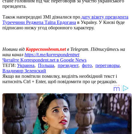
стане головним під час переговорів за участю українського
президента.
Також напередодні ЗМІ дізналися про
дату візиту президента
Туреччини Реджепа Таїпа Ердогана
в Україну. У Києві буде
підписано низку угод оборонного характеру.
Новини від
Корреспондент.net
в Telegram. Підписуйтесь на
наш канал
https://t.me/korrespondentnet
Читайте Korrespondent.net в Google News
ТЕГИ:
Украина
,
Польша
,
президент
,
фото
,
переговоры
,
Владимир Зеленский
Якщо ви помітили помилку, виділіть необхідний текст і
натисніть Ctrl + Enter, щоб повідомити про це редакцію.