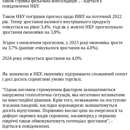
також стрімка фіскальна консолідація", - йдеться у
повідомленні НБУ.
Також НБУ погіршив прогноз щодо ВВП на поточний 2022
рік. Тепер зростання валового внутрішнього продукту
очікується на рівні 3,4%, тоді як у жовтні НБУ прогнозувало
зростання економіки на 3,8%.
Згідно з оновленим прогнозом, у 2023 році економіка зросте
на 3,7% (раніше очікувалося зростання на 4,0%).
2024 року очікується зростання на 4,0%.
Як зазначили в НБУ, економіку підтримають споживчий попит
і досі досить сприятливі умови торгівлі.
"Однак вагомим стримуючим фактором залишатиметься
напружена геополітична ситуація, яка негативно впливатиме
на інвестиційні рішення. Крім того, незважаючи на поступове
згасання пандемії, наслідки коронакризи залишатимуться
досить відчутними. Порівняно високі ціни на енергоносії та
дефіцит окремих видів сировини, насамперед у першому
півріччі також обмежуватимуть потенціал зростання", -
йдеться в повідомленні.