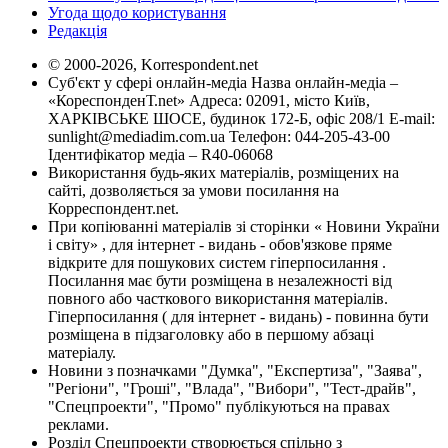
Угода щодо користування
Редакція
© 2000-2026, Korrespondent.net
Суб'єкт у сфері онлайн-медіа Назва онлайн-медіа –
«КореспонденТ.net» Адреса: 02091, місто Київ,
ХАРКІВСЬКЕ ШОСЕ, будинок 172-Б, офіс 208/1 E-mail:
sunlight@mediadim.com.ua
Телефон: 044-205-43-00
Ідентифікатор медіа – R40-06068
Використання будь-яких матеріалів, розміщених на
сайті, дозволяється за умови посилання на
Корреспондент.net.
При копіюванні матеріалів зі сторінки « Новини України
і світу» , для інтернет - видань - обов'язкове пряме
відкрите для пошукових систем гіперпосилання .
Посилання має бути розміщена в незалежності від
повного або часткового використання матеріалів.
Гіперпосилання ( для інтернет - видань) - повинна бути
розміщена в підзаголовку або в першому абзаці
матеріалу.
Новини з позначками "Думка", "Експертиза", "Заява",
"Регіони", "Гроші", "Влада", "Вибори", "Тест-драйв",
"Спецпроекти", "Промо" публікуються на правах
реклами.
Розділ Спецпроекти створюється спільно з