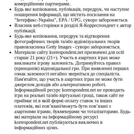
комерційними партнерами.
Будь яке копіювання, публікація, передрук, чи наступне
поширення інформації, що містить посилання на
"Інтерфакс-Україна", EPA / UPG, суворо забороняється.
Власник веб-сторінки в розділі Я-Корреспондент є автор
публікації.
Будь-яке копіювання, передрук та відтворення
фотографічних творів та/або аудіовізуальних творів
правовласника Getty Images - суворо забороняється.
Матеріали сайту korrespondent.net призначені для осіб
старше 21 року (21+). Участь в азартних іграх може
викликати ігрову залежність. Дотримуйтесь правил
(принципів) відповідальної гри. При виявленні перших
ознак залежності негайно зверніться до спеціаліста.
Пам'ятайте, що участь в азартних іграх не може бути
джерелом доходів або альтернативою роботі.
Інформаційний ресурс korrespondent.net не проводить
ігри на реальні та/або віртуальні гроші, також сайт не
приймає ні в якій формі оплату ставок та інших
платежів, які пов’язані/можуть бути пов’язані з
азартними іграми, букмекерами чи тоталізаторами. Будь-
які матеріали на інформаційному ресурсі
korrespondent.net публікуються виключно в
інформаційних цілях.