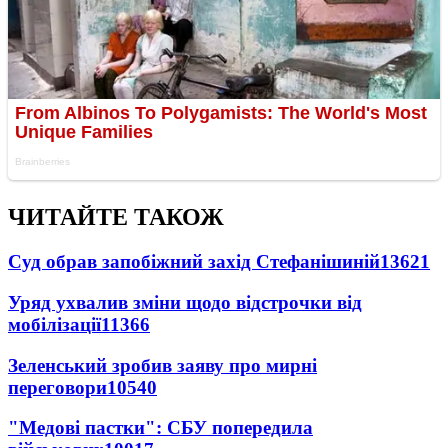
ЧИТАЙТЕ ТАКОЖ
Суд обрав запобіжний захід Стефанішиній
13621
Уряд ухвалив зміни щодо відстрочки від
мобілізації
11366
Зеленський зробив заяву про мирні
переговори
10540
"Медові пастки": СБУ попередила