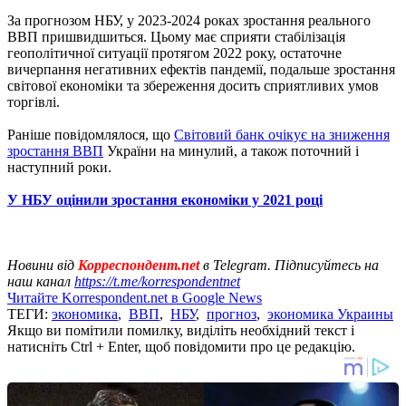
За прогнозом НБУ, у 2023-2024 роках зростання реального
ВВП пришвидшиться. Цьому має сприяти стабілізація
геополітичної ситуації протягом 2022 року, остаточне
вичерпання негативних ефектів пандемії, подальше зростання
світової економіки та збереження досить сприятливих умов
торгівлі.
Раніше повідомлялося, що
Світовий банк очікує на зниження
зростання ВВП
України на минулий, а також поточний і
наступний роки.
У НБУ оцінили зростання економіки у 2021 році
Новини від
Корреспондент.net
в Telegram. Підписуйтесь на
наш канал
https://t.me/korrespondentnet
Читайте Korrespondent.net в Google News
ТЕГИ:
экономика
,
ВВП
,
НБУ
,
прогноз
,
экономика Украины
Якщо ви помітили помилку, виділіть необхідний текст і
натисніть Ctrl + Enter, щоб повідомити про це редакцію.