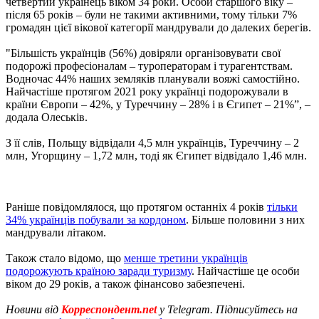
четвертий українець віком 34 роки. Особи старшого віку –
після 65 років – були не такими активними, тому тільки 7%
громадян цієї вікової категорії мандрували до далеких берегів.
"Більшість українців (56%) довіряли організовувати свої
подорожі професіоналам – туроператорам і турагентствам.
Водночас 44% наших земляків планували вояжі самостійно.
Найчастіше протягом 2021 року українці подорожували в
країни Європи – 42%, у Туреччину – 28% і в Єгипет – 21%”, –
додала Олеськів.
З її слів, Польщу відвідали 4,5 млн українців, Туреччину – 2
млн, Угорщину – 1,72 млн, тоді як Єгипет відвідало 1,46 млн.
Раніше повідомлялося, що протягом останніх 4 років
тільки
34% українців побували за кордоном
. Більше половини з них
мандрували літаком.
Також стало відомо, що
менше третини українців
подорожують країною заради туризму
. Найчастіше це особи
віком до 29 років, а також фінансово забезпечені.
Новини від
Корреспондент.net
у Telegram. Підписуйтесь на