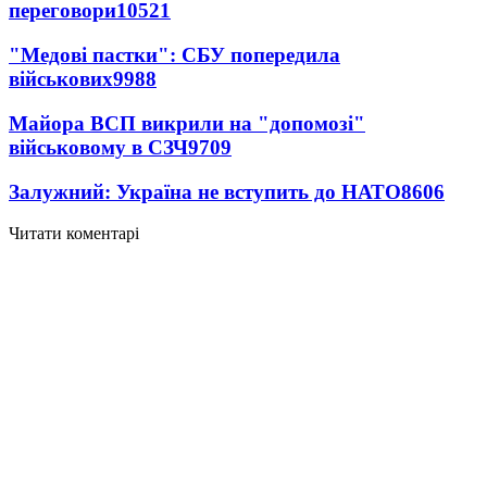
переговори
10521
"Медові пастки": СБУ попередила
військових
9988
Майора ВСП викрили на "допомозі"
військовому в СЗЧ
9709
Залужний: Україна не вступить до НАТО
8606
Читати коментарі