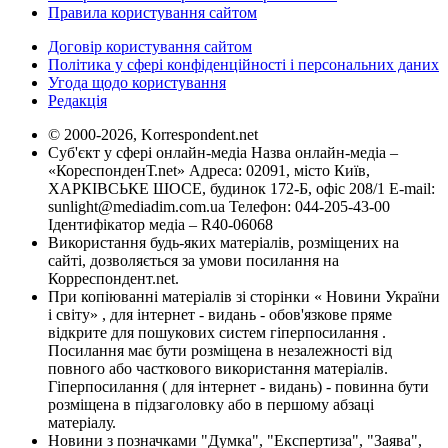
Правила користування сайтом
Договір користування сайтом
Політика у сфері конфіденційності і персональних даних
Угода щодо користування
Редакція
© 2000-2026, Korrespondent.net
Суб'єкт у сфері онлайн-медіа Назва онлайн-медіа –
«КореспонденТ.net» Адреса: 02091, місто Київ,
ХАРКІВСЬКЕ ШОСЕ, будинок 172-Б, офіс 208/1 E-mail:
sunlight@mediadim.com.ua
Телефон: 044-205-43-00
Ідентифікатор медіа – R40-06068
Використання будь-яких матеріалів, розміщених на
сайті, дозволяється за умови посилання на
Корреспондент.net.
При копіюванні матеріалів зі сторінки « Новини України
і світу» , для інтернет - видань - обов'язкове пряме
відкрите для пошукових систем гіперпосилання .
Посилання має бути розміщена в незалежності від
повного або часткового використання матеріалів.
Гіперпосилання ( для інтернет - видань) - повинна бути
розміщена в підзаголовку або в першому абзаці
матеріалу.
Новини з позначками "Думка", "Експертиза", "Заява",