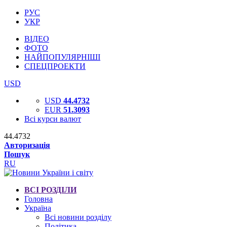
РУС
УКР
ВІДЕО
ФОТО
НАЙПОПУЛЯРНІШІ
СПЕЦПРОЕКТИ
USD
USD
44.4732
EUR
51.3093
Всі курси валют
44.4732
Авторизація
Пошук
RU
ВСІ РОЗДІЛИ
Головна
Україна
Всі новини розділу
Політика