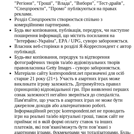
"Регіони", "Гроші", "Влада", "Вибори", "Тест-драйв",
"Спецпроекти", "Промо" публікуються на правах
реклами.
Розділ Спецпроекти створюється спільно з
комерційними партнерами.
Будь яке копіювання, публікація, передрук, чи наступне
поширення інформації, що містить посилання на
"Інтерфакс-Україна", EPA / UPG, суворо забороняється.
Власник веб-сторінки в розділі Я-Корреспондент є автор
публікації.
Будь-яке копіювання, передрук та відтворення
фотографічних творів та/або аудіовізуальних творів
правовласника Getty Images - суворо забороняється.
Матеріали сайту korrespondent.net призначені для осіб
старше 21 року (21+). Участь в азартних іграх може
викликати ігрову залежність. Дотримуйтесь правил
(принципів) відповідальної гри. При виявленні перших
ознак залежності негайно зверніться до спеціаліста.
Пам'ятайте, що участь в азартних іграх не може бути
джерелом доходів або альтернативою роботі.
Інформаційний ресурс korrespondent.net не проводить
ігри на реальні та/або віртуальні гроші, також сайт не
приймає ні в якій формі оплату ставок та інших
платежів, які пов’язані/можуть бути пов’язані з
азартними іграми, букмекерами чи тоталізаторами. Будь-