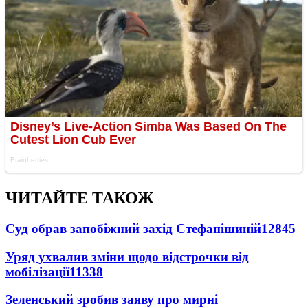
ЧИТАЙТЕ ТАКОЖ
Суд обрав запобіжний захід Стефанішиній
12845
Уряд ухвалив зміни щодо відстрочки від
мобілізації
11338
Зеленський зробив заяву про мирні