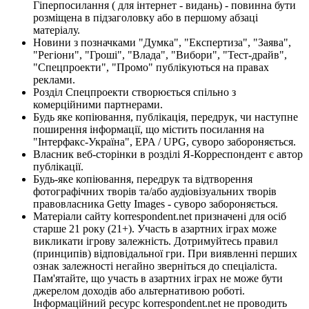
Гіперпосилання ( для інтернет - видань) - повинна бути
розміщена в підзаголовку або в першому абзаці
матеріалу.
Новини з позначками "Думка", "Експертиза", "Заява",
"Регіони", "Гроші", "Влада", "Вибори", "Тест-драйв",
"Спецпроекти", "Промо" публікуються на правах
реклами.
Розділ Спецпроекти створюється спільно з
комерційними партнерами.
Будь яке копіювання, публікація, передрук, чи наступне
поширення інформації, що містить посилання на
"Інтерфакс-Україна", EPA / UPG, суворо забороняється.
Власник веб-сторінки в розділі Я-Корреспондент є автор
публікації.
Будь-яке копіювання, передрук та відтворення
фотографічних творів та/або аудіовізуальних творів
правовласника Getty Images - суворо забороняється.
Матеріали сайту korrespondent.net призначені для осіб
старше 21 року (21+). Участь в азартних іграх може
викликати ігрову залежність. Дотримуйтесь правил
(принципів) відповідальної гри. При виявленні перших
ознак залежності негайно зверніться до спеціаліста.
Пам'ятайте, що участь в азартних іграх не може бути
джерелом доходів або альтернативою роботі.
Інформаційний ресурс korrespondent.net не проводить