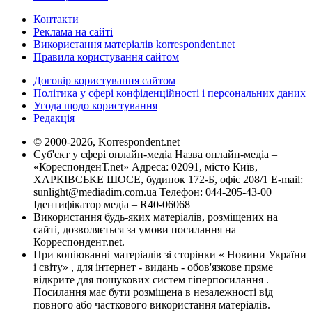
Контакти
Реклама на сайті
Використання матеріалів korrespondent.net
Правила користування сайтом
Договір користування сайтом
Політика у сфері конфіденційності і персональних даних
Угода щодо користування
Редакція
© 2000-2026, Korrespondent.net
Суб'єкт у сфері онлайн-медіа Назва онлайн-медіа –
«КореспонденТ.net» Адреса: 02091, місто Київ,
ХАРКІВСЬКЕ ШОСЕ, будинок 172-Б, офіс 208/1 E-mail:
sunlight@mediadim.com.ua
Телефон: 044-205-43-00
Ідентифікатор медіа – R40-06068
Використання будь-яких матеріалів, розміщених на
сайті, дозволяється за умови посилання на
Корреспондент.net.
При копіюванні матеріалів зі сторінки « Новини України
і світу» , для інтернет - видань - обов'язкове пряме
відкрите для пошукових систем гіперпосилання .
Посилання має бути розміщена в незалежності від
повного або часткового використання матеріалів.