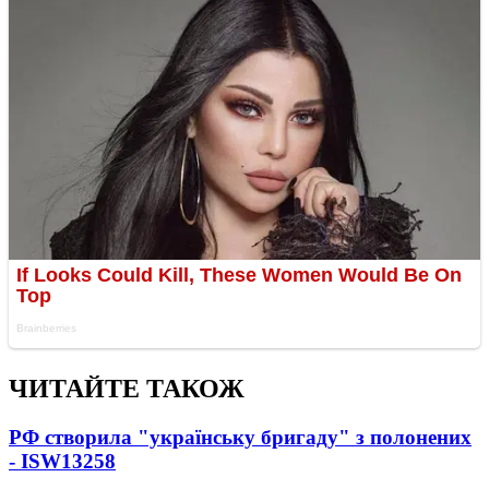
ЧИТАЙТЕ ТАКОЖ
РФ створила "українську бригаду" з полонених
- ISW
13258