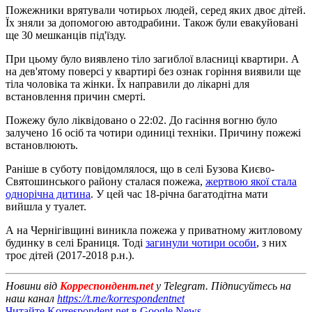
Пожежники врятували чотирьох людей, серед яких двоє дітей.
Їх зняли за допомогою автодрабини. Також були евакуйовані
ще 30 мешканців під'їзду.
При цьому було виявлено тіло загиблої власниці квартири. А
на дев'ятому поверсі у квартирі без ознак горіння виявили ще
тіла чоловіка та жінки. Їх направили до лікарні для
встановлення причин смерті.
Пожежу було ліквідовано о 22:02. До гасіння вогню було
залучено 16 осіб та чотири одиниці техніки. Причину пожежі
встановлюють.
Раніше в суботу повідомлялося, що в селі Бузова Києво-
Святошинського району сталася пожежа,
жертвою якої стала
однорічна дитина
. У цей час 18-річна багатодітна мати
вийшла у туалет.
А на Чернігівщині виникла пожежа у приватному житловому
будинку в селі Браниця. Тоді
загинули чотири особи
, з них
троє дітей (2017-2018 р.н.).
Новини від
Корреспондент.net
у Telegram. Підписуйтесь на
наш канал
https://t.me/korrespondentnet
Читайте Korrespondent.net в Google News