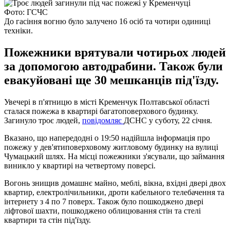
Фото: ГСЧС
До гасіння вогню було залучено 16 осіб та чотири одиниці
техніки.
Пожежники врятували чотирьох людей
за допомогою автодрабини. Також були
евакуйовані ще 30 мешканців під'їзду.
Увечері в п'ятницю в місті Кременчук Полтавської області
сталася пожежа в квартирі багатоповерхового будинку.
Загинуло троє людей,
повідомляє
ДСНС у суботу, 22 січня.
Вказано, що напередодні о 19:50 надійшла інформація про
пожежу у дев'ятиповерховому житловому будинку на вулиці
Чумацький шлях. На місці пожежники з'ясували, що займання
виникло у квартирі на четвертому поверсі.
Вогонь знищив домашнє майно, меблі, вікна, вхідні двері двох
квартир, електролічильники, дроти кабельного телебачення та
інтернету з 4 по 7 поверх. Також було пошкоджено двері
ліфтової шахти, пошкоджено облицювання стін та стелі
квартири та стін під'їзду.