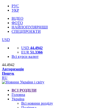
РУС
УКР
ВІДЕО
ФОТО
НАЙПОПУЛЯРНІШІ
СПЕЦПРОЕКТИ
USD
USD
44.4942
EUR
51.3366
Всі курси валют
44.4942
Авторизація
Пошук
RU
ВСІ РОЗДІЛИ
Головна
Україна
Всі новини розділу
Політика