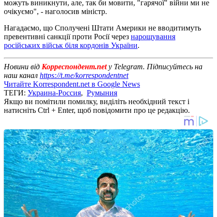
можуть виникнути, але, так би мовити, "гарячої" війни ми не
очікуємо", - наголосив міністр.
Нагадаємо, що Сполучені Штати Америки не вводитимуть
превентивні санкції проти Росії через
нарощування
російських військ біля кордонів України
.
Новини від
Корреспондент.net
у Telegram. Підписуйтесь на
наш канал
https://t.me/korrespondentnet
Читайте Korrespondent.net в Google News
ТЕГИ:
Украина-Россия
,
Румыния
Якщо ви помітили помилку, виділіть необхідний текст і
натисніть Ctrl + Enter, щоб повідомити про це редакцію.