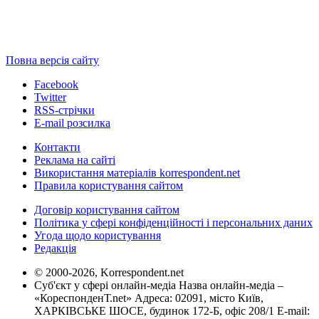
Повна версія сайту
Facebook
Twitter
RSS-стрічки
E-mail розсилка
Контакти
Реклама на сайті
Використання матеріалів korrespondent.net
Правила користування сайтом
Договір користування сайтом
Політика у сфері конфіденційності і персональних даних
Угода щодо користування
Редакція
© 2000-2026, Korrespondent.net
Суб'єкт у сфері онлайн-медіа Назва онлайн-медіа –
«КореспонденТ.net» Адреса: 02091, місто Київ,
ХАРКІВСЬКЕ ШОСЕ, будинок 172-Б, офіс 208/1 E-mail: