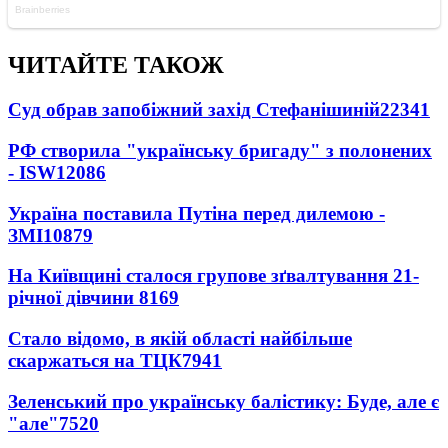
ЧИТАЙТЕ ТАКОЖ
Суд обрав запобіжний захід Стефанішиній
22341
РФ створила "українську бригаду" з полонених
- ISW
12086
Україна поставила Путіна перед дилемою -
ЗМІ
10879
На Київщині сталося групове зґвалтування 21-
річної дівчини
8169
Стало відомо, в якій області найбільше
скаржаться на ТЦК
7941
Зеленський про українську балістику: Буде, але є
"але"
7520