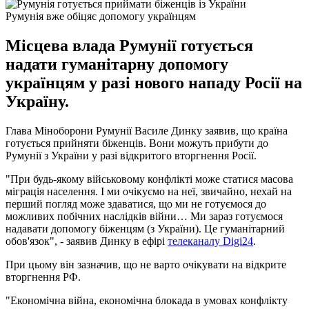
Румунія вже обіцяє допомогу українцям
Місцева влада Румунії готується
надати гуманітарну допомогу
українцям у разі нового нападу Росії на
Україну.
Глава Міноборони Румунії Василе Динку заявив, що країна
готується прийняти біженців. Вони можуть прибути до
Румунії з України у разі відкритого вторгнення Росії.
"При будь-якому військовому конфлікті може статися масова
міграція населення. І ми очікуємо на неї, звичайно, нехай на
перший погляд може здаватися, що ми не готуємося до
можливих побічних наслідків війни… Ми зараз готуємося
надавати допомогу біженцям (з України). Це гуманітарний
обов'язок", - заявив Динку в ефірі
телеканалу Digi24
.
При цьому він зазначив, що не варто очікувати на відкрите
вторгнення РФ.
"Економічна війна, економічна блокада в умовах конфлікту