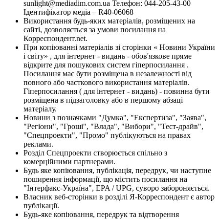
sunlight@mediadim.com.ua
Телефон: 044-205-43-00
Ідентифікатор медіа – R40-06068
Використання будь-яких матеріалів, розміщених на
сайті, дозволяється за умови посилання на
Корреспондент.net.
При копіюванні матеріалів зі сторінки « Новини України
і світу» , для інтернет - видань - обов'язкове пряме
відкрите для пошукових систем гіперпосилання .
Посилання має бути розміщена в незалежності від
повного або часткового використання матеріалів.
Гіперпосилання ( для інтернет - видань) - повинна бути
розміщена в підзаголовку або в першому абзаці
матеріалу.
Новини з позначками "Думка", "Експертиза", "Заява",
"Регіони", "Гроші", "Влада", "Вибори", "Тест-драйв",
"Спецпроекти", "Промо" публікуються на правах
реклами.
Розділ Спецпроекти створюється спільно з
комерційними партнерами.
Будь яке копіювання, публікація, передрук, чи наступне
поширення інформації, що містить посилання на
"Інтерфакс-Україна", EPA / UPG, суворо забороняється.
Власник веб-сторінки в розділі Я-Корреспондент є автор
публікації.
Будь-яке копіювання, передрук та відтворення