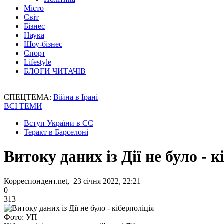
Місто
Світ
Бізнес
Наука
Шоу-бізнес
Спорт
Lifestyle
БЛОГИ ЧИТАЧІВ
СПЕЦТЕМА:
Війна в Ірані
ВСІ ТЕМИ
Вступ України в ЄС
Теракт в Барселоні
Витоку даних із Дії не було - к
Корреспондент.net, 23 січня 2022, 22:21
0
313
Фото: УП