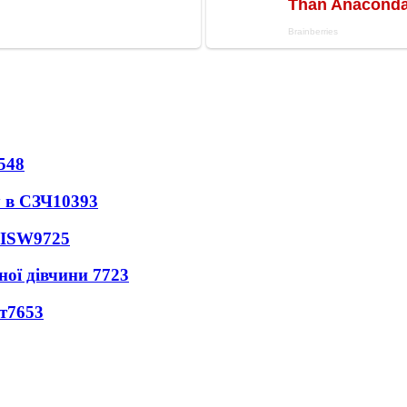
548
 в СЗЧ
10393
 ISW
9725
ної дівчини
7723
т
7653