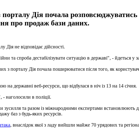
 порталу Дія почала розповсюджуватись п
ня про продаж бази даних.
у Дія не відповідає дійсності.
йни та спроба дестабілізувати ситуацію в державі", - йдеться у з
них з порталу Дія почала поширюватися після того, як користува
ю на державні веб-ресурси, що відбулася в ніч із 13 на 14 січня.
 - наголосили в поліції.
али зусилля та разом із міжнародними експертами встановлюють 
ажу баз з будь-яких ресурсів.
атака
, внаслідок якої з ладу вийшли майже 70 урядових та регіон