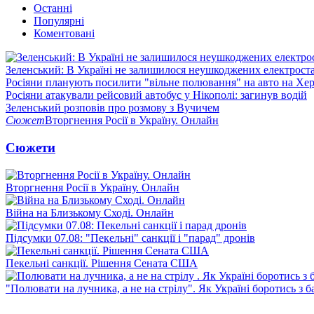
Останні
Популярні
Коментовані
Зеленський: В Україні не залишилося неушкоджених електрост
Росіяни планують посилити "вільне полювання" на авто на Хе
Росіяни атакували рейсовий автобус у Нікополі: загинув водій
Зеленський розповів про розмову з Вучичем
Сюжет
Вторгнення Росії в Україну. Онлайн
Сюжети
Вторгнення Росії в Україну. Онлайн
Війна на Близькому Сході. Онлайн
Підсумки 07.08: "Пекельні" санкції і "парад" дронів
Пекельні санкції. Рішення Сената США
"Полювати на лучника, а не на стрілу". Як Україні боротись з 