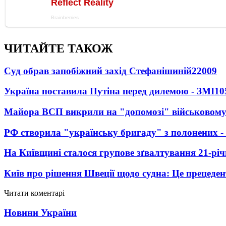
ЧИТАЙТЕ ТАКОЖ
Суд обрав запобіжний захід Стефанішиній
22009
Україна поставила Путіна перед дилемою - ЗМІ
10
Майора ВСП викрили на "допомозі" військовому
РФ створила "українську бригаду" з полонених -
На Київщині сталося групове зґвалтування 21-річ
Київ про рішення Швеції щодо судна: Це прецеден
Читати коментарі
Новини України