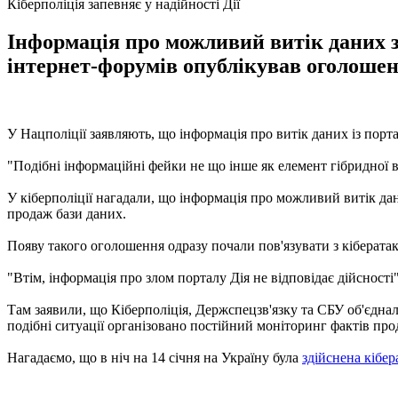
Кіберполіція запевняє у надійності Дії
Інформація про можливий витік даних з
інтернет-форумів опублікував оголошен
У Нацполіції заявляють, що інформація про витік даних із портал
"Подібні інформаційні фейки не що інше як елемент гібридної ві
У кіберполіції нагадали, що інформація про можливий витік да
продаж бази даних.
Появу такого оголошення одразу почали пов'язувати з кібератако
"Втім, інформація про злом порталу Дія не відповідає дійсності",
Там заявили, що Кіберполіція, Держспецзв'язку та СБУ об'єдн
подібні ситуації організовано постійний моніторинг фактів прод
Нагадаємо, що в ніч на 14 січня на Україну була
здійснена кібер