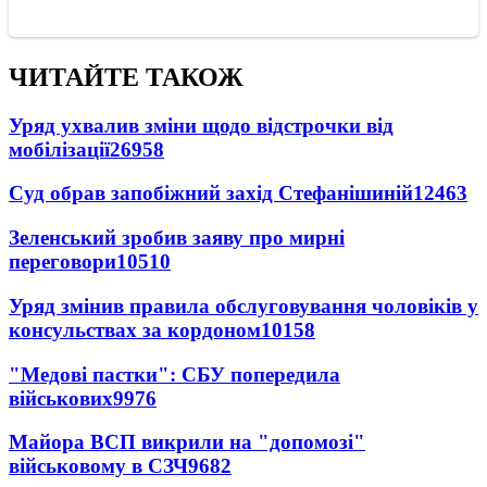
ЧИТАЙТЕ ТАКОЖ
Уряд ухвалив зміни щодо відстрочки від
мобілізації
26958
Суд обрав запобіжний захід Стефанішиній
12463
Зеленський зробив заяву про мирні
переговори
10510
Уряд змінив правила обслуговування чоловіків у
консульствах за кордоном
10158
"Медові пастки": СБУ попередила
військових
9976
Майора ВСП викрили на "допомозі"
військовому в СЗЧ
9682