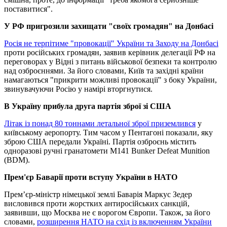
поставитися".
У РФ пригрозили захищати "своїх громадян" на Донбасі
Росія не терпітиме "провокації" України та Заходу на Донбасі
проти російських громадян, заявив керівник делегації РФ на
переговорах у Відні з питань військової безпеки та контролю
над озброєннями. За його словами, Київ та західні країни
намагаються "прикрити можливі провокації" з боку України,
звинувачуючи Росію у намірі вторгнутися.
В Україну прибула друга партія зброї зі США
Літак із понад 80 тоннами летальної зброї приземлився
у
київському аеропорту. Тим часом у Пентагоні показали, яку
зброю США передали Україні. Партія озброєнь містить
одноразові ручні гранатомети M141 Bunker Defeat Munition
(BDM).
Прем'єр Баварії проти вступу України в НАТО
Прем’єр-міністр німецької землі Баварія Маркус Зедер
висловився проти жорстких антиросійських санкцій,
заявивши, що Москва не є ворогом Європи. Також, за його
словами,
розширення НАТО на схід із включенням України