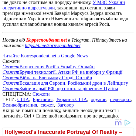
ще довго не стоятиме на порядку денному.
У МЗС України
оперативно відреагували
, заявивши, що останні заяви
прем'єра німецької землі Баварія Маркуса Зедера шкодять
відносинам України та Німеччини та підривають міжнародні
зусилля для запобігання новим хвилям агресії Росії.
Новини від
Корреспондент.net
в Telegram. Підписуйтесь на
наш канал
https://t.me/korrespondentnet
Читайте Korrespondent.net в Google News
Сюжети
Сюжет
Вторгнення Росії в Україну. Онлайн
Сюжет
Брудні технології. Атаки РФ на вибори у Франції
Сюжет
Війна на Близькому Сході. Онлайн
Сюжет
Ескалація для Європи. Російський дрон в Лейпцигу
Сюжет
Зміни в армії РФ: що стоїть за рішенням Путіна
СПЕЦТЕМА:
Сюжети
ТЕГИ:
США
,
Британия
,
Украина-США
,
оружие
,
переворот
,
Великобритания
,
сюжет
,
Заговор
Якщо ви помітили помилку, виділіть необхідний текст і
натисніть Ctrl + Enter, щоб повідомити про це редакцію.