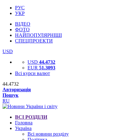
РУС
УКР
ВІДЕО
ФОТО
НАЙПОПУЛЯРНІШІ
СПЕЦПРОЕКТИ
USD
USD
44.4732
EUR
51.3093
Всі курси валют
44.4732
Авторизація
Пошук
RU
ВСІ РОЗДІЛИ
Головна
Україна
Всі новини розділу
Політика