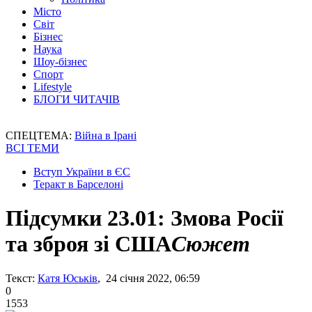
Місто
Світ
Бізнес
Наука
Шоу-бізнес
Спорт
Lifestyle
БЛОГИ ЧИТАЧІВ
СПЕЦТЕМА:
Війна в Ірані
ВСІ ТЕМИ
Вступ України в ЄС
Теракт в Барселоні
Підсумки 23.01: Змова Росії
та зброя зі США
Сюжет
Текст:
Катя Юськів
, 24 січня 2022, 06:59
0
1553