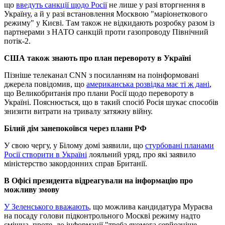
що
введуть санкції щодо Росії
не лише у разі вторгнення в
Україну, а й у разі встановлення Москвою "маріонеткового
режиму" у Києві. Там також не відкидають розробку разом із
партнерами з НАТО санкцій проти газопроводу Північний
потік-2.
США також знають про план перевороту в Україні
Пізніше телеканал CNN з посиланням на поінформовані
джерела повідомив, що
американська розвідка має ті ж дані
,
що Великобританія про плани Росії щодо перевороту в
Україні. Пояснюється, що в такий спосіб Росія шукає способів
знизити витрати на тривалу затяжну війну.
Білий дім занепокоївся через плани РФ
У свою чергу, у Білому домі заявили, що
стурбовані планами
Росії створити в Україні
лояльний уряд, про які заявило
міністерство закордонних справ Британії.
В Офісі президента відреагували на інформацію про
можливу змову
У Зеленського вважають
, що можлива кандидатура Мураєва
на посаду голови підконтрольного Москві режиму надто
смішна, проте, до інформації "треба якомога серйозніше