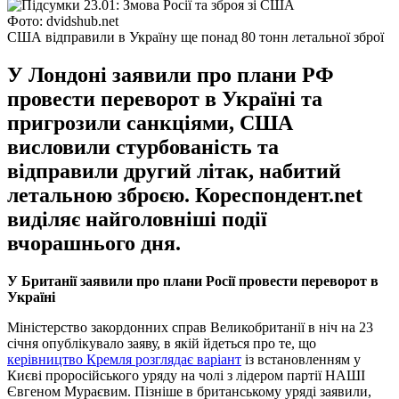
Фото: dvidshub.net
США відправили в Україну ще понад 80 тонн летальної зброї
У Лондоні заявили про плани РФ
провести переворот в Україні та
пригрозили санкціями, США
висловили стурбованість та
відправили другий літак, набитий
летальною зброєю. Кореспондент.net
виділяє найголовніші події
вчорашнього дня.
У Британії заявили про плани Росії провести переворот в
Україні
Міністерство закордонних справ Великобританії в ніч на 23
січня опублікувало заяву, в якій йдеться про те, що
керівництво Кремля розглядає варіант
із встановленням у
Києві проросійського уряду на чолі з лідером партії НАШІ
Євгеном Мураєвим. Пізніше в британському уряді заявили,