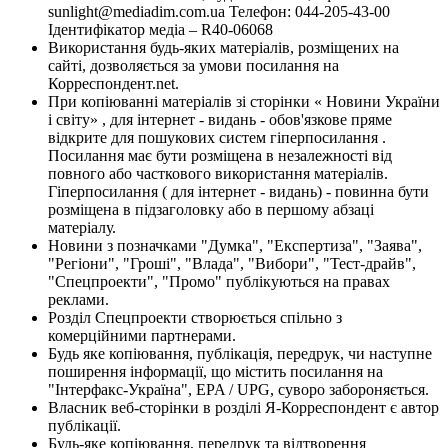
sunlight@mediadim.com.ua
Телефон: 044-205-43-00
Ідентифікатор медіа – R40-06068
Використання будь-яких матеріалів, розміщених на
сайті, дозволяється за умови посилання на
Корреспондент.net.
При копіюванні матеріалів зі сторінки « Новини України
і світу» , для інтернет - видань - обов'язкове пряме
відкрите для пошукових систем гіперпосилання .
Посилання має бути розміщена в незалежності від
повного або часткового використання матеріалів.
Гіперпосилання ( для інтернет - видань) - повинна бути
розміщена в підзаголовку або в першому абзаці
матеріалу.
Новини з позначками "Думка", "Експертиза", "Заява",
"Регіони", "Гроші", "Влада", "Вибори", "Тест-драйв",
"Спецпроекти", "Промо" публікуються на правах
реклами.
Розділ Спецпроекти створюється спільно з
комерційними партнерами.
Будь яке копіювання, публікація, передрук, чи наступне
поширення інформації, що містить посилання на
"Інтерфакс-Україна", EPA / UPG, суворо забороняється.
Власник веб-сторінки в розділі Я-Корреспондент є автор
публікації.
Будь-яке копіювання, передрук та відтворення