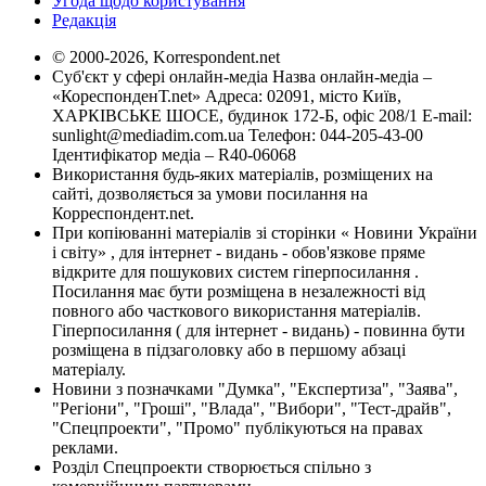
Угода щодо користування
Редакція
© 2000-2026, Korrespondent.net
Суб'єкт у сфері онлайн-медіа Назва онлайн-медіа –
«КореспонденТ.net» Адреса: 02091, місто Київ,
ХАРКІВСЬКЕ ШОСЕ, будинок 172-Б, офіс 208/1 E-mail:
sunlight@mediadim.com.ua
Телефон: 044-205-43-00
Ідентифікатор медіа – R40-06068
Використання будь-яких матеріалів, розміщених на
сайті, дозволяється за умови посилання на
Корреспондент.net.
При копіюванні матеріалів зі сторінки « Новини України
і світу» , для інтернет - видань - обов'язкове пряме
відкрите для пошукових систем гіперпосилання .
Посилання має бути розміщена в незалежності від
повного або часткового використання матеріалів.
Гіперпосилання ( для інтернет - видань) - повинна бути
розміщена в підзаголовку або в першому абзаці
матеріалу.
Новини з позначками "Думка", "Експертиза", "Заява",
"Регіони", "Гроші", "Влада", "Вибори", "Тест-драйв",
"Спецпроекти", "Промо" публікуються на правах
реклами.
Розділ Спецпроекти створюється спільно з