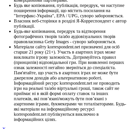
комерційними партнерами.
Будь яке копіювання, публікація, передрук, чи наступне
поширення інформації, що містить посилання на
"Інтерфакс-Україна", EPA / UPG, суворо забороняється.
Власник веб-сторінки в розділі Я-Корреспондент є автор
публікації.
Будь-яке копіювання, передрук та відтворення
фотографічних творів та/або аудіовізуальних творів
правовласника Getty Images - суворо забороняється.
Матеріали сайту korrespondent.net призначені для осіб
старше 21 року (21+). Участь в азартних іграх може
викликати ігрову залежність. Дотримуйтесь правил
(принципів) відповідальної гри. При виявленні перших
ознак залежності негайно зверніться до спеціаліста.
Пам'ятайте, що участь в азартних іграх не може бути
джерелом доходів або альтернативою роботі.
Інформаційний ресурс korrespondent.net не проводить
ігри на реальні та/або віртуальні гроші, також сайт не
приймає ні в якій формі оплату ставок та інших
платежів, які пов’язані/можуть бути пов’язані з
азартними іграми, букмекерами чи тоталізаторами. Будь-
які матеріали на інформаційному ресурсі
korrespondent.net публікуються виключно в
інформаційних цілях.