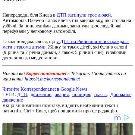
Напередодні біля Києва
в ДТП загинули троє людей.
Автомобіль Daewoo Lanos влетів під вантажівку, що стояла на
узбіччі. За попередніми даними, загинули троє людей, які
перебували у легковому автомобілі.
Також повідомлялося, що
у ДТП на Рівненщині постраждала
мати з трьома дітьми
. Жінку та трьох дітей, які були в салоні
(9-річна та 7-річна доньки, а також 5-річний син), із забоями
доставили до медустанови.
Новини від
Корреспондент.net
в Telegram. Підписуйтесь на
наш канал
https://t.me/korrespondentnet
Читайте Korrespondent.net в Google News
ТЕГИ:
ДТП
,
движение
,
авария
,
полиция
,
трасса
,
Дорожное
движение
Якщо ви помітили помилку, виділіть необхідний текст і
натисніть Ctrl + Enter, щоб повідомити про це редакцію.