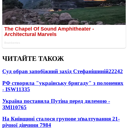
ЧИТАЙТЕ ТАКОЖ
Суд обрав запобіжний захід Стефанішиній
22242
РФ створила "українську бригаду" з полонених
- ISW
11335
Україна поставила Путіна перед дилемою -
ЗМІ
10765
На Київщині сталося групове зґвалтування 21-
річної дівчини
7984