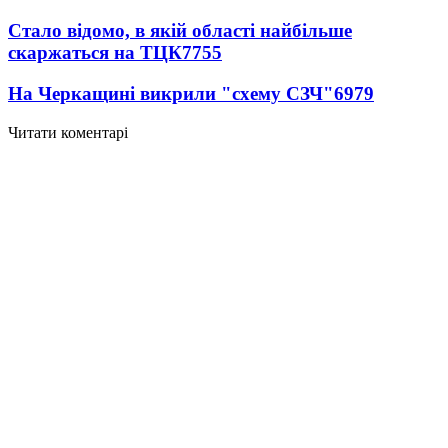
Стало відомо, в якій області найбільше
скаржаться на ТЦК
7755
На Черкащині викрили "схему СЗЧ"
6979
Читати коментарі