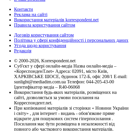
Контакти
Реклама на сайті
Використання матеріалів korrespondent.net
Правила користування сайтом
Договір користування сайтом
Політика у сфері конфіденційності і персональних даних
Угода щодо користування
Редакція
© 2000-2026, Korrespondent.net
Суб'єкт у сфері онлайн-медіа Назва онлайн-медіа –
«КореспонденТ.net» Адреса: 02091, місто Київ,
ХАРКІВСЬКЕ ШОСЕ, будинок 172-Б, офіс 208/1 E-mail:
sunlight@mediadim.com.ua
Телефон: 044-205-43-00
Ідентифікатор медіа – R40-06068
Використання будь-яких матеріалів, розміщених на
сайті, дозволяється за умови посилання на
Корреспондент.net.
При копіюванні матеріалів зі сторінки « Новини України
і світу» , для інтернет - видань - обов'язкове пряме
відкрите для пошукових систем гіперпосилання .
Посилання має бути розміщена в незалежності від
повного або часткового використання матеріалів.