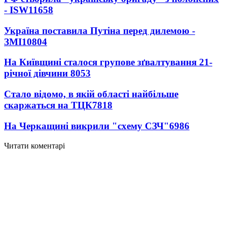
- ISW
11658
Україна поставила Путіна перед дилемою -
ЗМІ
10804
На Київщині сталося групове зґвалтування 21-
річної дівчини
8053
Стало відомо, в якій області найбільше
скаржаться на ТЦК
7818
На Черкащині викрили "схему СЗЧ"
6986
Читати коментарі