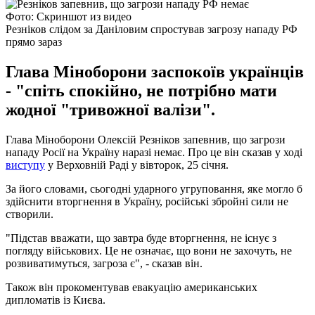
Фото: Скриншот из видео
Резніков слідом за Даніловим спростував загрозу нападу РФ
прямо зараз
Глава Міноборони заспокоїв українців
- "спіть спокійно, не потрібно мати
жодної "тривожної валізи".
Глава Міноборони Олексій Резніков запевнив, що загрози
нападу Росії на Україну наразі немає. Про це він сказав у ході
виступу
у Верховній Раді у вівторок, 25 січня.
За його словами, сьогодні ударного угруповання, яке могло б
здійснити вторгнення в Україну, російські збройні сили не
створили.
"Підстав вважати, що завтра буде вторгнення, не існує з
погляду військових. Це не означає, що вони не захочуть, не
розвиватимуться, загроза є", - сказав він.
Також він прокоментував евакуацію американських
дипломатів із Києва.