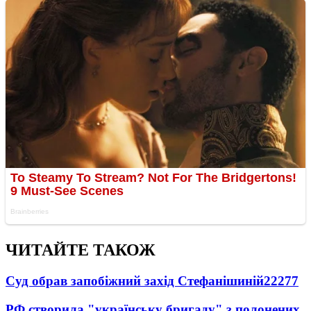
ЧИТАЙТЕ ТАКОЖ
Суд обрав запобіжний захід Стефанішиній
22277
РФ створила "українську бригаду" з полонених