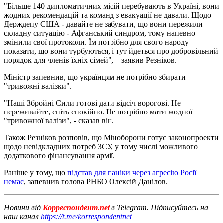
"Більше 140 дипломатичних місій перебувають в Україні, вони
жодних рекомендацій та команд з евакуації не давали. Щодо
Держдепу США - давайте не забувати, що вони пережили
складну ситуацію - Афганський синдром, тому напевно
змінили свої протоколи. Їм потрібно для свого народу
показати, що вони турбуються, і тут йдеться про добровільний
порядок для членів їхніх сімей", – заявив Резніков.
Міністр запевнив, що українцям не потрібно збирати
"тривожні валізки".
"Наші Збройні Сили готові дати відсіч ворогові. Не
переживайте, спіть спокійно. Не потрібно мати жодної
"тривожної валізи", - сказав він.
Також Резніков розповів, що Міноборони готує законопроекти
щодо невідкладних потреб ЗСУ, у тому числі можливого
додаткового фінансування армії.
Раніше у тому, що
підстав для паніки через агресію Росії
немає
, запевнив голова РНБО Олексій Данілов.
Новини від
Корреспондент.net
в Telegram. Підписуйтесь на
наш канал
https://t.me/korrespondentnet