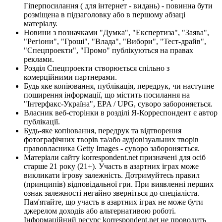
Гіперпосилання ( для інтернет - видань) - повинна бути
розміщена в підзаголовку або в першому абзаці
матеріалу.
Новини з позначками "Думка", "Експертиза", "Заява",
"Регіони", "Гроші", "Влада", "Вибори", "Тест-драйв",
"Спецпроекти", "Промо" публікуються на правах
реклами.
Розділ Спецпроекти створюється спільно з
комерційними партнерами.
Будь яке копіювання, публікація, передрук, чи наступне
поширення інформації, що містить посилання на
"Інтерфакс-Україна", EPA / UPG, суворо забороняється.
Власник веб-сторінки в розділі Я-Корреспондент є автор
публікації.
Будь-яке копіювання, передрук та відтворення
фотографічних творів та/або аудіовізуальних творів
правовласника Getty Images - суворо забороняється.
Матеріали сайту korrespondent.net призначені для осіб
старше 21 року (21+). Участь в азартних іграх може
викликати ігрову залежність. Дотримуйтесь правил
(принципів) відповідальної гри. При виявленні перших
ознак залежності негайно зверніться до спеціаліста.
Пам'ятайте, що участь в азартних іграх не може бути
джерелом доходів або альтернативою роботі.
Інформаційний ресурс korrespondent.net не проводить